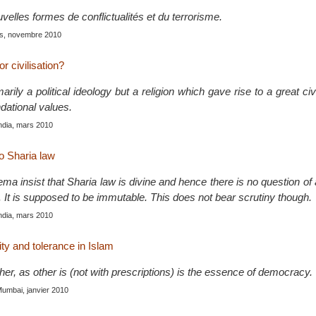
elles formes de conflictualités et du terrorisme.
is, novembre 2010
or civilisation?
arily a political ideology but a religion which gave rise to a great civ
dational values.
India, mars 2010
to Sharia law
a insist that Sharia law is divine and hence there is no question of an
on. It is supposed to be immutable. This does not bear scrutiny though.
India, mars 2010
ity and tolerance in Islam
her, as other is (not with prescriptions) is the essence of democracy.
Mumbai, janvier 2010