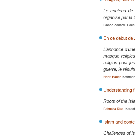
Le contenu de l
organisé par la
Bianca Zanardi, Paris
En ce début de 2
L’annonce d’une
masque religieu
religion pour ju
guerre, le résul
Henri Bauer
, Kathman
Understanding 
Roots of the Is
Fahmida Riaz
, Karac
Islam and cont
Challenges of I