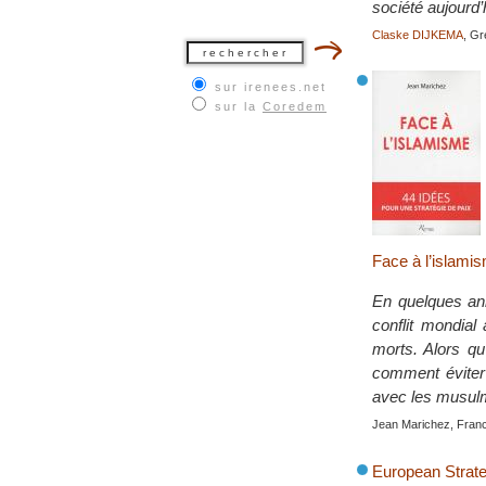
société aujourd’
Claske DIJKEMA
, G
sur irenees.net
sur la
Coredem
Face à l’islamis
En quelques ann
conflit mondial
morts. Alors qu
comment éviter 
avec les musul
Jean Marichez, Fran
European Strate