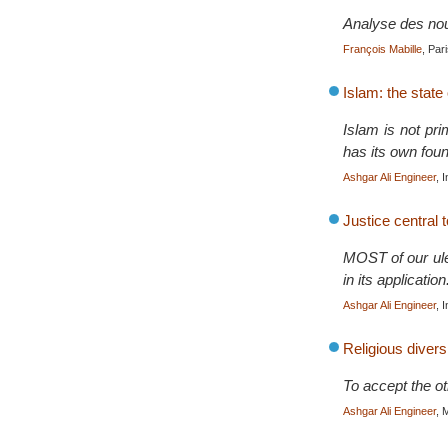
Analyse des nouv
François Mabille
, Par
Islam: the state 
Islam is not prim
has its own foun
Ashgar Ali Engineer
, 
Justice central 
MOST of our ulem
in its applicati
Ashgar Ali Engineer
, 
Religious divers
To accept the ot
Ashgar Ali Engineer
, 