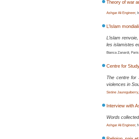
Theory of war a
Ashgar Ali Engineer
, 
L’Islam mondial
L’islam renvoie
les islamistes 
Bianca Zanardi, Paris,
Centre for Stud
The centre for
violences in Sou
Sixtine Jaureguiberry
Interview with A
Words collected
Ashgar Ali Engineer
, 
Religion, paix e