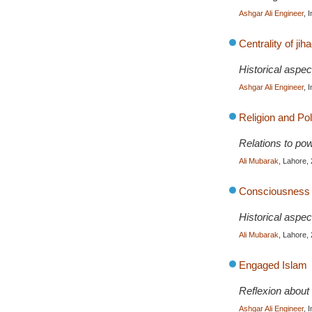
Ashgar Ali Engineer
, 
Centrality of jih
Historical aspec
Ashgar Ali Engineer
, 
Religion and Pol
Relations to powe
Ali Mubarak
, Lahore,
Consciousness o
Historical aspec
Ali Mubarak
, Lahore,
Engaged Islam
Reflexion about 
Ashgar Ali Engineer
, 