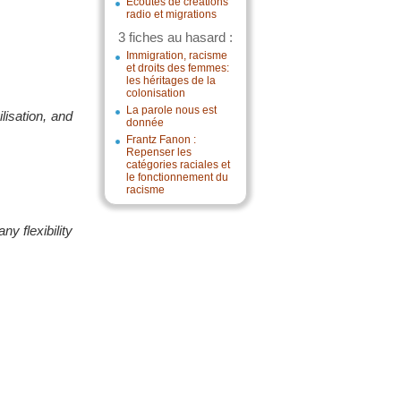
Écoutes de créations
radio et migrations
3 fiches au hasard :
Immigration, racisme
et droits des femmes:
les héritages de la
colonisation
La parole nous est
ilisation, and
donnée
Frantz Fanon :
Repenser les
catégories raciales et
le fonctionnement du
racisme
y flexibility