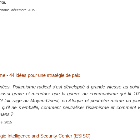
hui.
renoble, décembre 2015
me - 44 idées pour une stratégie de paix
ées, l’islamisme radical s’est développé à grande vitesse au point
 aussi grave et meurtrier que la guerre du communisme qui fit 100
’il fait rage au Moyen-Orient, en Afrique et peut-être même un jou
qu’il ne s’emballe, comment neutraliser l’islamisme et comment v
mans ?
ce, 2015
gic Intelligence and Security Center (ESISC)