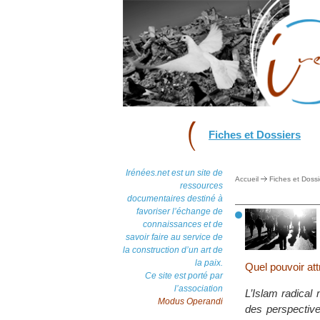
Fiches et Dossiers
Irénées.net est un site de
Accueil
Fiches et Dossi
ressources
documentaires destiné à
favoriser l’échange de
connaissances et de
savoir faire au service de
la construction d’un art de
la paix.
Quel pouvoir attr
Ce site est porté par
l’association
L’Islam radical 
Modus Operandi
des perspective