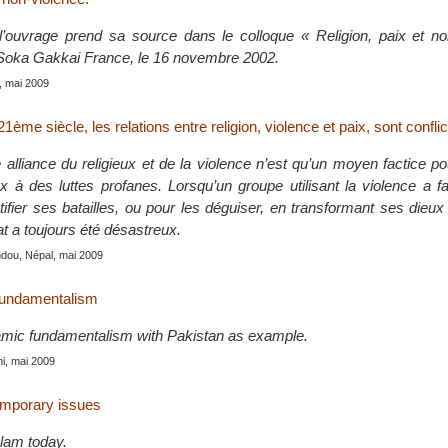
’ouvrage prend sa source dans le colloque « Religion, paix et no
 Soka Gakkai France, le 16 novembre 2002.
, mai 2009
1ème siècle, les relations entre religion, violence et paix, sont conflic
 alliance du religieux et de la violence n’est qu’un moyen factice p
x à des luttes profanes. Lorsqu’un groupe utilisant la violence a fa
stifier ses batailles, ou pour les déguiser, en transformant ses dieu
tat a toujours été désastreux.
dou, Népal, mai 2009
fundamentalism
lamic fundamentalism with Pakistan as example.
hi, mai 2009
emporary issues
slam today.