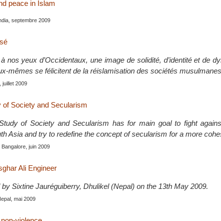
nd peace in Islam
India, septembre 2009
isé
, à nos yeux d’Occidentaux, une image de solidité, d’identité et de 
eux-mêmes se félicitent de la réislamisation des sociétés musulmanes
 juillet 2009
y of Society and Secularism
 Study of Society and Secularism has for main goal to fight agai
th Asia and try to redefine the concept of secularism for a more cohe
, Bangalore, juin 2009
sghar Ali Engineer
 by Sixtine Jauréguiberry, Dhulikel (Nepal) on the 13th May 2009.
Nepal, mai 2009
t non-violence.