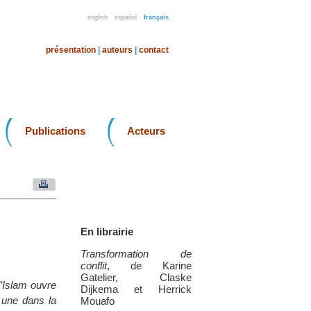
english
español
français
présentation
|
auteurs
|
contact
Publications
Acteurs
En librairie
Transformation de
conflit
, de Karine
Gatelier, Claske
l’Islam ouvre
Dijkema et Herrick
 une dans la
Mouafo