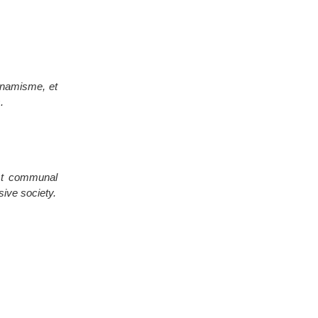
dynamisme, et
.
nst communal
sive society.