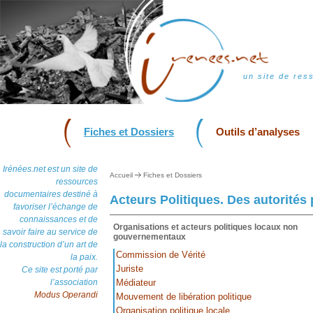
un site de res
Fiches et Dossiers
Outils d’analyses
Irénées.net est un site de
Accueil
Fiches et Dossiers
ressources
documentaires destiné à
Acteurs Politiques. Des autorités p
favoriser l’échange de
connaissances et de
Organisations et acteurs politiques locaux non
savoir faire au service de
gouvernementaux
la construction d’un art de
Commission de Vérité
la paix.
Juriste
Ce site est porté par
l’association
Médiateur
Modus Operandi
Mouvement de libération politique
Organisation politique locale