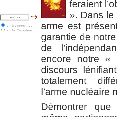
feraient l’
». Dans le 
arme est présen
en irenees.net
en la
Coredem
garantie de notre
de l’indépenda
encore notre « 
discours lénifia
totalement diff
l’arme nucléaire n
Démontrer que c