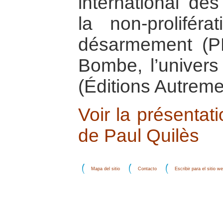
international de
la non-proliféra
désarmement (PN
Bombe, l’univers
(Éditions Autreme
Voir la présentati
de Paul Quilès
Mapa del sitio
Contacto
Escribir para el sitio w