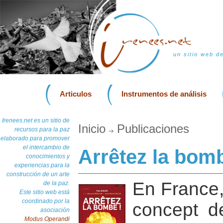
un sitio web d
Articulos
Instrumentos de análisis
Irenees.net es un sitio de
Inicio
Publicaciones
recursos para la paz
elaborado para promover
el intercambio de
Arrêtez la bomb
conocimientos y
experiencias para la
construcción de un arte
En France, 
de la paz.
Este sitio web está
coordinado por la
concept d
asociación
Modus Operandi