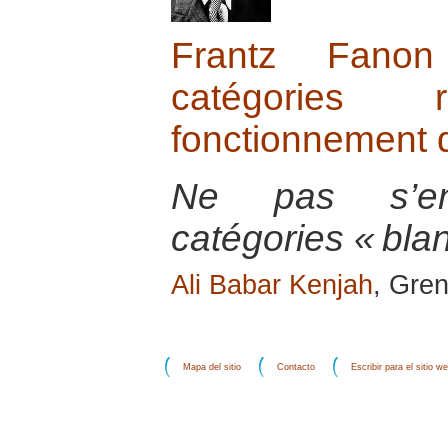
Frantz Fano
catégories
fonctionnement 
Ne pas s’en
catégories « blan
Ali Babar Kenjah
, Gre
Mapa del sitio
Contacto
Escribir para el sitio w