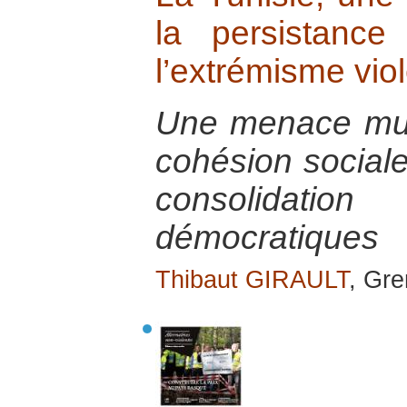
la persistanc
l’extrémisme vio
Une menace mult
cohésion social
consolidat
démocratiques
Thibaut GIRAULT
, Gre