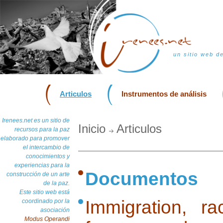
un sitio web d
Articulos
Instrumentos de análisis
Irenees.net es un sitio de
Inicio
Articulos
recursos para la paz
elaborado para promover
el intercambio de
conocimientos y
experiencias para la
Documentos
construcción de un arte
de la paz.
Este sitio web está
Immigration, r
coordinado por la
asociación
Modus Operandi