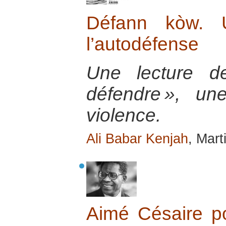
Défann kòw. 
l’autodéfense
Une lecture d
défendre », un
violence.
Ali Babar Kenjah
, Mart
Aimé Césaire p