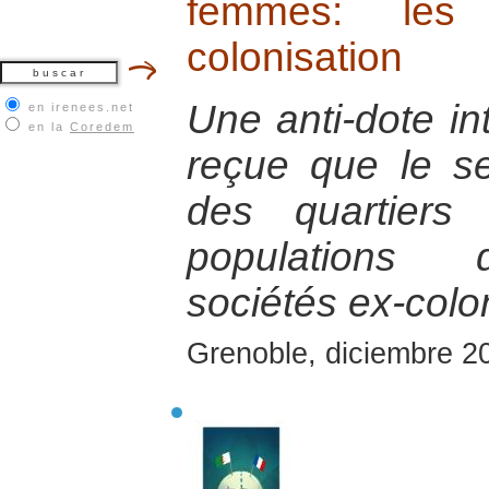
femmes: les
colonisation
Une anti-dote int
en irenees.net
en la
Coredem
reçue que le s
des quartiers
populations 
sociétés ex-colo
Grenoble, diciembre 2