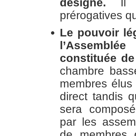
désigné.
Il 
prérogatives q
Le pouvoir lég
l’Assemblée 
constituée d
chambre bass
membres élus a
direct tandis 
sera compos
par les assemb
de membres 