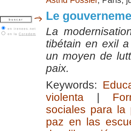
Le gouvernement
La modernisatio
en irenees.net
en la
Coredem
tibétain en exil 
un moyen de lutt
paix.
Keywords:
Educa
violenta
|
For
sociales para la
paz en las escu