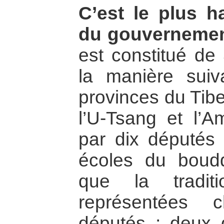
C’est le plus ha
du gouvernement
est constitué d
la manière sui
provinces du Tibe
l’U-Tsang et l’A
par dix députés 
écoles du boudd
que la tradi
représentées 
députés ; deux 