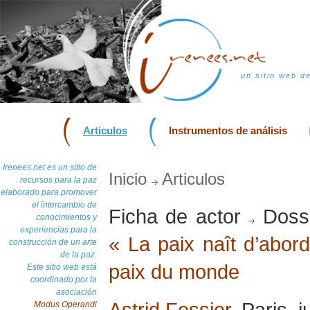
un sitio web d
Articulos
Instrumentos de análisis
Irenees.net es un sitio de
Inicio
Articulos
recursos para la paz
elaborado para promover
el intercambio de
Ficha de actor
Dossi
conocimientos y
experiencias para la
« La paix naît d’abor
construcción de un arte
de la paz.
paix du monde
Este sitio web está
coordinado por la
asociación
Astrid Fossier
, Paris, 
Modus Operandi