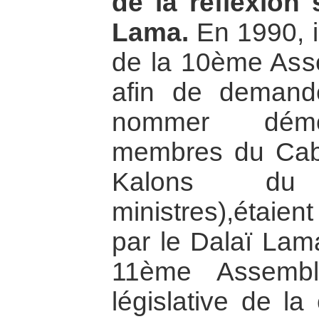
de la réflexion 
Lama.
En 1990, il
de la 10ème Ass
afin de demand
nommer démoc
membres du Cabi
Kalons du
ministres),étaie
par le Dalaï Lama
11ème Assemblé
législative de l