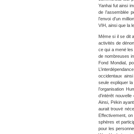
Yanhai fut ainsi i
de l’assemblée p
l’envoi d’un mill
VIH, ainsi que la l
Même si il se dit 
activités de déno
ce qui a mené les 
de nombreuses i
Fond Mondial, pou
L’interdépendan
occidentaux ainsi
seule expliquer l
l’organisation Hu
d’intérêt nouvelle
Ainsi, Pékin ayan
aurait trouvé néc
Effectivement, on
sphères et partic
pour les personne