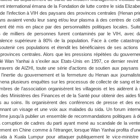
t international émana de la Fondation de lutte contre le sida Elizabe
 de l’infection à VIH des paysans des provinces centrales (Henan pr
ns avaient vendu leur sang et/ou leur plasma à des centres de colle
ent été mis en place par des personnalités politiques locales. Suite
es de milliers de personnes furent contaminés par le VIH, avec d
alence supérieure à 80% de la population. Face à cette catastroph
outenir ces populations et étendit les bénéficiaires de ses actions
rovinces centrales. Alors que les pressions répétées du gouverne
dé Wan Yanhai à s’exiler aux Etats-Unis en 1997, ce dernier revint
u travers de AIZHI, toute une série d’actions de soutien aux paysan
 l’inertie du gouvernement et la fermeture du Henan aux journaliste
mena plusieurs enquêtes sur les processus de collecte de sang et le
bres de l’association organisèrent les villageois et les aidèrent à 
des Ministères des Finances et de la Santé pour obtenir des aides f
s au soins. Ils organisèrent des conférences de presse et des ex
nnant un visage et une voix aux malades du sida. Un forum intern
même jusqu’à publier un ensemble de recommandations politiques à de
corruption de cadres du parti ayant mené au scandale de la vente
ment en Chine comme à l’étranger, lorsque Wan Yanhai profita d’un
 sida à Kuala Lumpur pour attaquer publiquement le vice-ministre