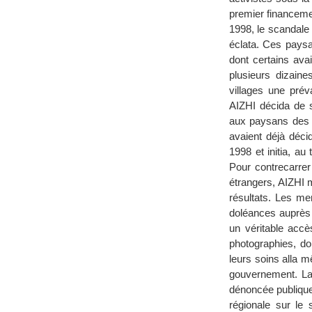
premier financemen
1998, le scandale
éclata. Ces paysa
dont certains avai
plusieurs dizain
villages une prév
AIZHI décida de s
aux paysans des p
avaient déjà déci
1998 et initia, a
Pour contrecarrer
étrangers, AIZHI 
résultats. Les mem
doléances auprès 
un véritable accè
photographies, do
leurs soins alla 
gouvernement. La 
dénoncée publique
régionale sur le