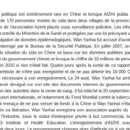
é politique est extrêmement rare en Chine et lorsque AIZHI publia 
 de 170 personnes mortes du sida dans deux villages de la provin
 de l’association furent placés sous surveillance policière. Les inf
 contrôle du Ministère de la Santé et protégées par une loi prévoyant
vulgation de données épidémiologiques, Wan Yanhai fut accusé d’avoi
 interrogé par le Bureau de la Sécurité Publique. En juillet 2007, u
la situation du sida en Chine se basa sur les données publiées pa
e du gouvernement chinois et évoqua le chiffre de 10 millions de per
n 2010 si rien n’était fait. Quatre jours après la sortie de ce rapport
e prétexte de n’être pas enregistrée et de ne pas détenir les 10 000
l nécessaire à son enregistrement. Le 24 août, Wan Yanhai fut arrê
’avoir divulgué sur son site des documents internes du gouvernem
tion des autorités dans la vente de sang. Il fut relâché le 20 septembre
ssion internationale, et notamment du Fond Mondial contre la tubercu
ui menaça de ne pas verser de fonds à la Chine si Wan Yanhai n’étai
s sa libération, Wan Yanhai enregistra son association auprès du 
Industrie, sous le statut d’entreprise privée à but commercial, 
G Institute of Health Education. L’enregistrement d’AIZHI sou
rit deux jours. Le gouvernement changea alors d’attitude vis à vis 