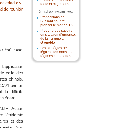
Écoutes de créations
ciedad civil
radio et migrations
ad de reunión
3 fichas recientes:
Propositions de
Glissant pour re-
prenser le monde 1/2
Produire des savoirs
en situation d’urgence,
de la Turquie à
Grenoble
Les stratégies de
ociété civile
légitimation dans les
régimes autoritaires
l’application
de celle des
stes chinois.
1994 par un
 la difficile
on égard.
AIZHI Action
re l’épidémie
aires et des
e Pékin. Son