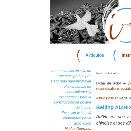
Articulos
Inst
Irenees.net es un sitio de
Inicio
Articulos
recursos para la paz
elaborado para promover
Ficha de actor
Do
el intercambio de
revendications social
conocimientos y
experiencias para la
Astrid Fossier
, Paris,
construcción de un arte
Beijing AIZHI
de la paz.
Este sitio web está
AIZHI est une ass
coordinado por la
chinoise et ses diff
asociación
Modus Operandi