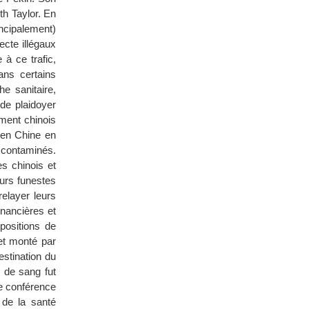
th Taylor. En
incipalement)
cte illégaux
 à ce trafic,
ans certains
e sanitaire,
 de plaidoyer
ment chinois
 en Chine en
s contaminés.
s chinois et
urs funestes
relayer leurs
inancières et
positions de
et monté par
stination du
 de sang fut
e conférence
 de la santé