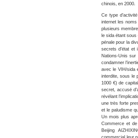
chinois, en 2000.
Ce type d’activit
internet les noms
plusieurs membres
le sida étant sous
pénale pour la di
secrets d’état et
Nations-Unis sur 
condamner l’inerti
avec le VIH/sida e
interdite, sous l
1000 €) de capita
secret, accusé d
révélant l’implica
une très forte pre
et le paludisme q
Un mois plus aprè
Commerce et de l’
Beijing AIZHIXIN
commercial leur p