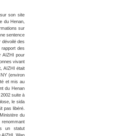
sur son site
ce du Henan,
ormations sur
 une sentence
r dévoilé des
n rapport des
r AIZHI pour
sonnes vivant
, AIZHI était
 CNY (environ
té et mis au
ent du Henan
 2002 suite à
lose, le sida
t pas libéré.
Ministère du
la renommant
s un statut
de AIZHI. Wan