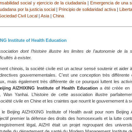
sabilidad social y ejercicio de la ciudadanía
|
Emergencia de una so
udadana por la justicia social
|
Principio de solidaridad activa
|
Libert
Sociedad Civil Local
|
Asia
|
China
ING Institute of Health Education
ociation dont l’histoire illustre les limites de l’autonomie de la s
icultés à exister.
nt chinois, la société civile est un acteur sensé soutenir et aider à 
 directives gouvernementales. C’est une conception très différente 
ux, mais également très différente de ce pourquoi luttent les activi
eijing AIZHIXING Institute of Health Education
a été créée en 
s, Wan Yanhai. L’histoire de cette association illustre parfaitement
ciété civile en Chine et les craintes que nourrit le gouvernement à s
é, le Beijing AIZHIXING Institute of Health avait pour nom Beijing 
jectif premier la défense des droits des homosexuels et la lutte cont
gistrement légal, AIZHI était un projet regroupant des universit
a tutelle du département de santé du Modern Management Institute d