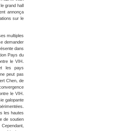
le grand hall
ment annonça
ations sur le
ses multiples
 se demander
présente dans
ion Pays du
ntre le VIH.
et les pays
s ne peut pas
bert Chen, de
 convergence
ontre le VIH.
ie galopante
xpérimentées.
s les hautes
e de soutien
. Cependant,