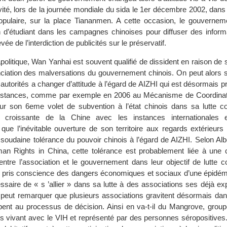
nvité, lors de la journée mondiale du sida le 1er décembre 2002, dans 
opulaire, sur la place Tiananmen. A cette occasion, le gouverne
ion d’étudiant dans les campagnes chinoises pour diffuser des inform
evée de l’interdiction de publicités sur le préservatif.
apolitique, Wan Yanhai est souvent qualifié de dissident en raison de 
nciation des malversations du gouvernement chinois. On peut alors
autorités a changer d’attitude à l’égard de AIZHI qui est désormais 
nstances, comme par exemple en 2006 au Mécanisme de Coordinat
r son 6eme volet de subvention à l’état chinois dans sa lutte co
ce croissante de la Chine avec les instances internationales 
 que l’inévitable ouverture de son territoire aux regards extérieur
a soudaine tolérance du pouvoir chinois à l’égard de AIZHI. Selon Al
man Rights in China, cette tolérance est probablement liée à une
 entre l’association et le gouvernement dans leur objectif de lutte c
t pris conscience des dangers économiques et sociaux d’une épidém
essaire de « s ’allier » dans sa lutte à des associations ses déjà e
 peut remarquer que plusieurs associations gravitent désormais dan
ipent au processus de décision. Ainsi en va-t-il du Mangrove, group
s vivant avec le VIH et représenté par des personnes séropositives