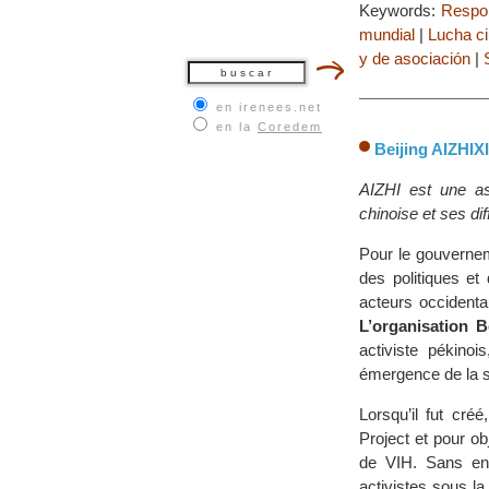
Keywords:
Respon
mundial
|
Lucha ci
y de asociación
|
en irenees.net
en la
Coredem
Beijing AIZHIX
AIZHI est une ass
chinoise et ses diff
Pour le gouverneme
des politiques et
acteurs occidenta
L’organisation B
activiste pékinoi
émergence de la so
Lorsqu’il fut cré
Project et pour ob
de VIH. Sans enre
activistes sous l