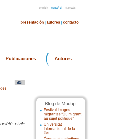
english
español
français
presentación
|
autores
|
contacto
Publicaciones
Actores
 des
Blog de Modop
Festival Images
migrantes "Du migrant
au sujet politique"
ociété civile
Universitat
Internacional de la
Pau