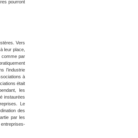
res pourront
stères. Vers
à leur place,
s, comme par
pratiquement
 l’industrie
ssociations à
iations était
pendant, les
té instaurées
reprises. Le
dination des
rtie par les
 entreprises-