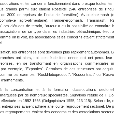
associations et les concerns fonctionnaient dans presque toutes les
plus grands parmi eux étaient Rostextil (546 entreprises de l’indust
de 3000 entreprises de l’industrie forestière), Avtoselhozmash (
complexe agro-alimentaire), Transénergomash, Transmash, Radi
Lors d’études de terrain, l’auteur a eu la possibilité de connaître l
associations de ce type dans les industries pétrochimique, électro
omme on le voit, les associations et les concerns étaient strictemen
l.
atisation, les entreprises sont devenues plus rapidement autonomes. L
ranches ont alors, soit cessé de fonctionner, soit ont perdu leur 
ntreprises, en se transformant en organisations commerciales in
ar exemple, "Exportles". Certaines de ces structures ont acquis 
 comme par exemple, "Roskhleboproduct", "Roscontract" ou "Rosvo
el d’armements.
 la concentration et à la formation d’associations sectoriel
arquées par de nombreux spécialistes. Signalons l’étude de T. Dol
 effectuée en 1992-1993 (Dolgopiatova 1995, 113-115). Selon elle, 
 entreprises avaient adhéré à tel ou tel regroupement sectoriel. De p
des regroupements étaient des concerns et des associations sectorie