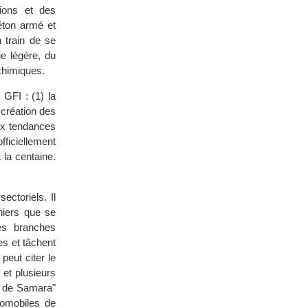
tions et des
éton armé et
 train de se
ie légère, du
chimiques.
GFI : (1) la
 création des
eux tendances
fficiellement
 la centaine.
ectoriels. Il
niers que se
es branches
s et tâchent
eut citer le
 et plusieurs
s de Samara"
tomobiles de