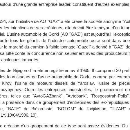
autour d’une grande entreprise leader, constituent d’autres exemples 
994, sur l’initiative de AO "GAZ" a été créée la société anonyme "A
s les intentions de ses créateurs, elle devait être le noyau d’un fut
triel. L’usine automobile de Gorki (AO "GAZ") est aujourd’hui l’excepti
quelle tous les géants de l’industrie automobile russe sont dans une
sur le marché du camion à faible tonnage "Gazel" a donné à "GAZ" d
sa lutte conte la concurrence non seulement avec des producteurs 
s analogues importés.
es de Nijegorod" a été enregistré en avril 1995. Il comprend 30 part
t des fournisseurs de l’usine automobile de Gorki, comme par exempl
Kirov, l’usine de moteurs diesels de Yaroslav, l’usine de pièc
ouybychev. Outre les entreprises industrielles, le groupement 
ières, telles que "AvtoGAZbank", "Avtobank", "Rosgosstrah-Polis"
 la présence dans ce groupement d’entreprises des ex-républiques
ie, "BATE" de Biélorussie, "BOTOM" du Tadjikistan, "TIZAR" 
Y, 19/04/1996, 19).
de création d’un groupement de ce type sont assez évidentes. Du 