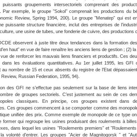
e puissants groupements intersectoriels comprenant des produc
. Par exemple, le groupe "Sokol" comprenait les productions du b
onomic Review, Spring 1994, 200). Le groupe "Menatep" qui est en
e puissante structure financière, inclut des entreprises de l’industr
culture, une usine de tubes, une fonderie de cuivre, des productions 
OCDE observent à juste titre deux tendances dans la formation des 
’en haut" en vue de faire renaître les anciens liens de gestion ; (2) la
 vue de renforcer les mauvais liens financiers et productifs. Ces d
i dans les évaluations quantitatives. Au 1er juillet 1995, les GFI o
nt au nombre de 15 et ceux absents du registre de l’Etat dépassaient
eview, Russian Federation, 1995, 94).
tion des GFI ne s’effectue pas seulement sur la base de liens inters
nombre de groupes sectoriels. C’est justement au sein de ces der
opoles classiques. En principe, ces groupes existent dans d
les. Ces groupes commencent à se comporter comme des monopole
tique unifiée des prix. Comme exemple de monopole de ce type on p
e former qui regroupe les usines produisant des roulements à billes
exes, dans lequel les usines "Roulements premiers" et "Roulement
la volonté d’entrer. Les groupes "Acier de Magnitogorsk " et "Au