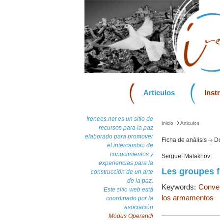
Articulos
Inst
Irenees.net es un sitio de
Inicio
Articulos
recursos para la paz
elaborado para promover
Ficha de análisis
Do
el intercambio de
conocimientos y
Sergueï Malakhov
experiencias para la
Les groupes fi
construcción de un arte
de la paz.
Keywords:
Conver
Este sitio web está
los armamentos
coordinado por la
asociación
Modus Operandi