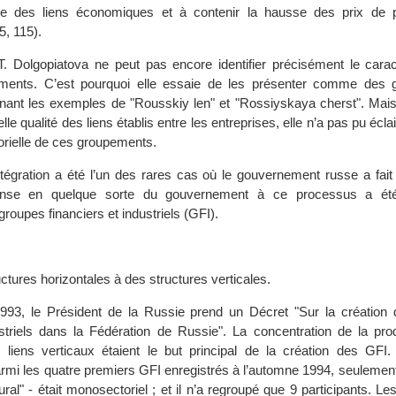
ure des liens économiques et à contenir la hausse des prix de pr
5, 115).
. Dolgopiatova ne peut pas encore identifier précisément le cara
ments. C’est pourquoi elle essaie de les présenter comme des 
nnant les exemples de "Rousskiy len" et "Rossiyskaya cherst". Mais
lle qualité des liens établis entre les entreprises, elle n’a pas pu écla
torielle de ces groupements.
tégration a été l’un des rares cas où le gouvernement russe a fait
onse en quelque sorte du gouvernement à ce processus a été 
groupes financiers et industriels (GFI).
uctures horizontales à des structures verticales.
93, le Président de la Russie prend un Décret "Sur la création
ustriels dans la Fédération de Russie". La concentration de la prod
liens verticaux étaient le but principal de la création des GFI. 
rmi les quatre premiers GFI enregistrés à l’automne 1994, seulement
ural" - était monosectoriel ; et il n’a regroupé que 9 participants. Les