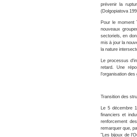
prévenir la rupt
(Dolgopiatova 199
Pour le moment T
nouveaux groupe
sectoriels, en do
mis à jour la nouve
la nature intersec
Le processus d’in
retard. Une rép
l’organisation des 
Transition des str
Le 5 décembre 19
financiers et ind
renforcement des 
remarquer que, pa
"Les bijoux de l’O