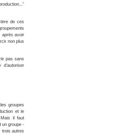
oduction..."
ctère de ces
groupements
 après avoir
ircir non plus
 le pas sans
d’autoriser
 des groupes
uction et le
Mais il faut
 un groupe -
 trois autres