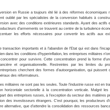
nversion en Russie a toujours été lié à des réformes économiques r
ent oublié par les spécialistes de la conversion habitués à construi
sion avec des conditions extérieures standards. Ayant des actifs
producteurs d’armements se trouvent au centre de la turbulence écon
ccentuer les efforts nécessaires pour convertir les actifs aux e
transaction importants et à l’abandon de l’Etat qui est dans l’incap
en dans les conditions d’hyperinflation, les entreprises militaires n’on
concentrer pour survivre. Cette concentration prend la forme d’une
inancière et organisationnelle. Restreintes par les limites du 
s entreprises cherchent des formes d’autoorganisation, qui puissent
ibéraux des réformateurs.
ses militaires ne sont pas les seules. Toute l’industrie russe est en tr
on horizontale sectorielle à la concentration verticale. Malgré les
lupart des entreprises russes, à l’exception du secteur des matières p
ntion des investisseurs étrangers. C’est pourquoi, les producteurs 
tre alternative, que d’attendre la consolidation des ressources banc