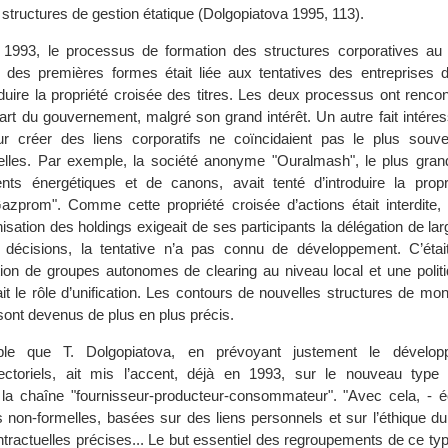
structures de gestion étatique (Dolgopiatova 1995, 113).
 1993, le processus de formation des structures corporatives au 
des premières formes était liée aux tentatives des entreprises 
oduire la propriété croisée des titres. Les deux processus ont renco
part du gouvernement, malgré son grand intérêt. Un autre fait intére
our créer des liens corporatifs ne coïncidaient pas le plus souv
ielles. Par exemple, la société anonyme "Ouralmash", le plus gran
nts énergétiques et de canons, avait tenté d’introduire la propr
azprom". Comme cette propriété croisée d’actions était interdite, 
sation des holdings exigeait de ses participants la délégation de la
 décisions, la tentative n’a pas connu de développement. C’était
tion de groupes autonomes de clearing au niveau local et une politi
it le rôle d’unification. Les contours de nouvelles structures de m
sont devenus de plus en plus précis.
ble que T. Dolgopiatova, en prévoyant justement le dévelo
ctoriels, ait mis l’accent, déjà en 1993, sur le nouveau type 
la chaîne "fournisseur-producteur-consommateur". "Avec cela, - écr
s non-formelles, basées sur des liens personnels et sur l’éthique d
ntractuelles précises... Le but essentiel des regroupements de ce ty