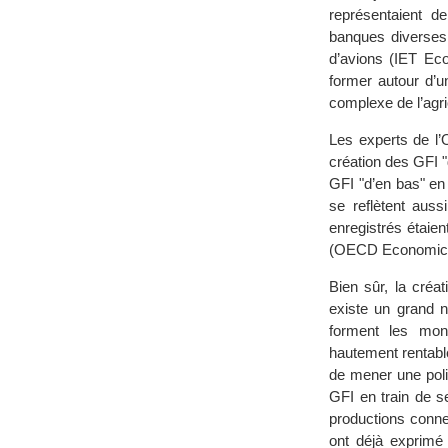
représentaient d
banques diverses
d’avions (IET Ec
former autour d’un
complexe de l’agri
Les experts de l’
création des GFI "d
GFI "d’en bas" en
se reflètent auss
enregistrés étaie
(OECD Economic R
Bien sûr, la créa
existe un grand 
forment les mon
hautement rentab
de mener une poli
GFI en train de s
productions conn
ont déjà exprimé 