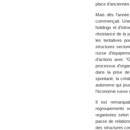
place d’anciennes 
Mais dès l’année
commençait. Une 
holdings et d’intr
résistance de la 
les tentatives p
structures sector
russe d’équipeme
d’actions avec "G
processus d’organi
dans la prise de
spontané, la créa
autonome qui joua
l’économie russe 
Il est remarqua
regroupements se
organisées selon 
passe de relation
des structures co