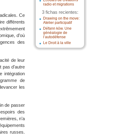
Écoutes de créations
radio et migrations
3 fichas recientes:
adicales. Ce
Drawing on the move:
re différents
Atelier participatif
 extrêmement
Défann kòw. Une
généalogie de
omique, d’où
l’autodéfense
xigences des
Le Droit à la ville
acité de leur
t pas d’autre
 intégration
programme de
 devancer les
ain de passer
 espoirs des
remières, n’a
d’équipements
aires russes.