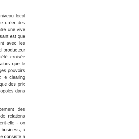
niveau local
de créer des
ntré une vive
ssant est que
ent avec les
d producteur
iété croisée
alors que le
rges pouvoirs
 le clearing
que des prix
onopoles dans
ppement des
de relations
it-elle - on
u business, à
pe consiste à