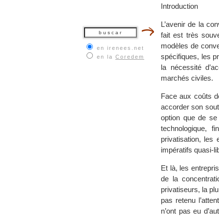
Introduction
L’avenir de la co
fait est très souv
modèles de conver
en irenees.net
spécifiques, les 
en la
Coredem
la nécessité d’a
marchés civiles.
Face aux coûts de 
accorder son souti
option que de se 
technologique, f
privatisation, le
impératifs quasi-l
Et là, les entrepri
de la concentrati
privatiseurs, la p
pas retenu l’atte
n’ont pas eu d’au