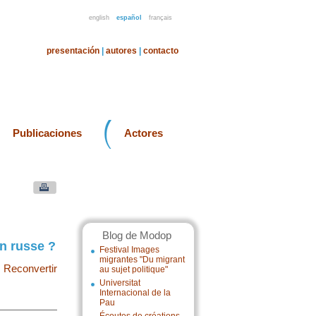
english
español
français
presentación
|
autores
|
contacto
Publicaciones
Actores
Blog de Modop
on russe ?
Festival Images
migrantes "Du migrant
|
Reconvertir
au sujet politique"
Universitat
Internacional de la
Pau