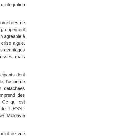
d’intégration
utomobiles de
ur groupement
on agréable à
 crise aiguë.
es avantages
russes, mais
icipants dont
e, l’usine de
es détachées
comprend des
. Ce qui est
 de l’URSS :
de Moldavie
point de vue