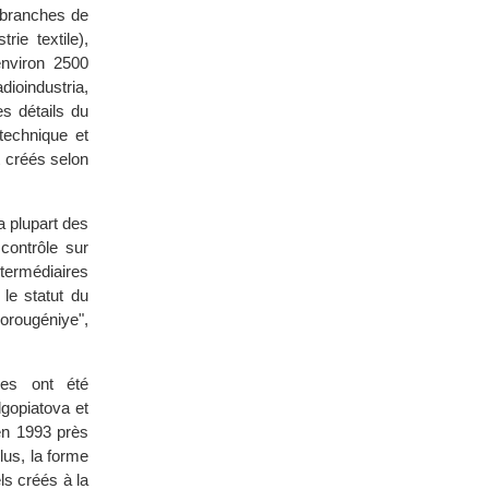
 branches de
rie textile),
environ 2500
oindustria,
es détails du
technique et
t créés selon
a plupart des
contrôle sur
termédiaires
le statut du
orougéniye",
les ont été
gopiatova et
en 1993 près
lus, la forme
ls créés à la