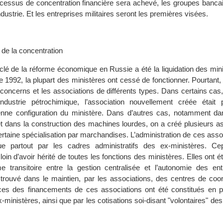
ocessus de concentration financière sera achevé, les groupes bancai
ndustrie. Et les entreprises militaires seront les premières visées.
 de la concentration
lé de la réforme économique en Russie a été la liquidation des mini
ée 1992, la plupart des ministères ont cessé de fonctionner. Pourtant, 
concerns et les associations de différents types. Dans certains ca
ndustrie pétrochimique, l’association nouvellement créée était 
ienne configuration du ministère. Dans d’autres cas, notamment dans
et dans la construction des machines lourdes, on a créé plusieurs a
ertaine spécialisation par marchandises. L’administration de ces assoc
ue partout par les cadres administratifs des ex-ministères. Ce
loin d’avoir hérité de toutes les fonctions des ministères. Elles ont é
transitoire entre la gestion centralisée et l’autonomie des ent
rouvé dans le maintien, par les associations, des centres de coor
es des financements de ces associations ont été constitués en pa
ministères, ainsi que par les cotisations soi-disant "volontaires" des