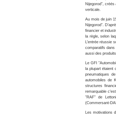
Nijegorod", créés 
verticale.
Au mois de juin 1
Nijegorod". D’aprè
financier et indus
la règle, selon la
L’entrée réussie 
comparatifs dans 
aussi des produit
Le GFI "Automobil
la plupart étaien
pneumatiques de 
automobiles de K
structures financ
remarquable c’est
"RAF" de Letton
(Commersant-DAIL
Les motivations 