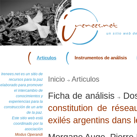
un sitio web d
Articulos
Instrumentos de análisis
Irenees.net es un sitio de
Inicio
Articulos
recursos para la paz
elaborado para promover
el intercambio de
Ficha de análisis
Dos
conocimientos y
experiencias para la
constitution de résea
construcción de un arte
de la paz.
exilés argentins dans
Este sitio web está
coordinado por la
asociación
Morgane Auge, Pierre
Modus Operandi