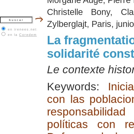
Christelle Bony, Cl
Zylberglajt, Paris, juni
en irenees.net
en la
Coredem
La fragmentati
solidarité cons
Le contexte histo
Keywords:
Inici
con las poblaci
responsabilidad
políticas con 