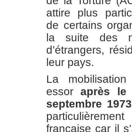
de la Torture (A
attire plus parti
de certains orga
la suite des 
d’étrangers, rés
leur pays.
La mobilisatio
essor
après le
septembre 1973
particulièremen
française car il 