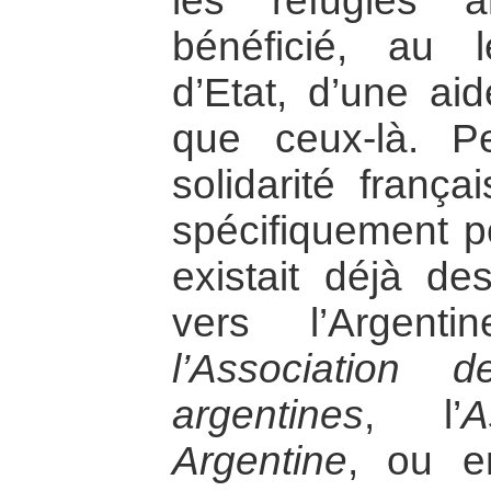
les réfugiés a
bénéficié, au
d’Etat, d’une ai
que ceux-là. P
solidarité frança
spécifiquement po
existait déjà de
vers l’Argent
l’Association 
argentines
, l’
A
Argentine
, ou e