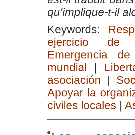
qu’implique-t-il al
Keywords:
Resp
ejercicio de 
Emergencia de 
mundial
|
Liber
asociación
|
Soc
Apoyar la organi
civiles locales
|
A