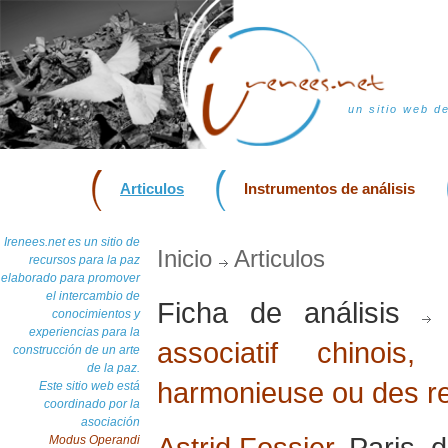
un sitio web d
Articulos
Instrumentos de análisis
Irenees.net es un sitio de
Inicio
Articulos
recursos para la paz
elaborado para promover
el intercambio de
Ficha de análisis
conocimientos y
experiencias para la
associatif chinoi
construcción de un arte
de la paz.
harmonieuse ou des re
Este sitio web está
coordinado por la
asociación
Astrid Fossier
, Paris,
Modus Operandi