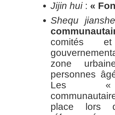
Jijin hui
:
« Fon
Shequ jiansh
communautai
comités e
gouvernemen
zone urbai
personnes âgé
Les « c
communautaire
place lors 