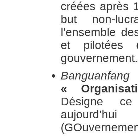
créées après 1
but non-luc
l’ensemble de
et pilotées 
gouvernement.
Banguanfa
« Organisati
Désigne ce
aujourd’h
(GOuvernemen