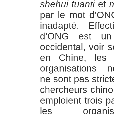
shehui tuanti
et
m
par le mot d’ONG
inadapté. Effec
d’ONG est un 
occidental, voir 
en Chine, les c
organisations n
ne sont pas stric
chercheurs chinoi
emploient trois p
les organis