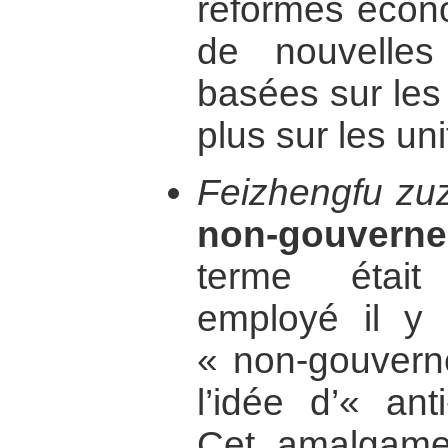
réformes écono
de nouvelles 
basées sur le
plus sur les uni
Feizhengfu zu
non-gouvern
terme était
employé il y
« non-gouvern
l’idée d’« ant
Cet amalgame 