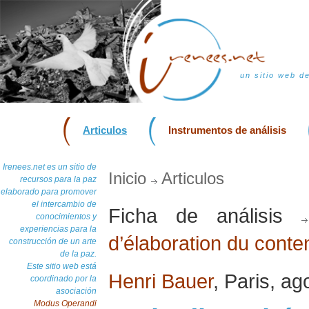
un sitio web d
Articulos
Instrumentos de análisis
Irenees.net es un sitio de
Inicio
Articulos
recursos para la paz
elaborado para promover
el intercambio de
Ficha de análisis
conocimientos y
experiencias para la
d’élaboration du conte
construcción de un arte
de la paz.
Este sitio web está
Henri Bauer
, Paris, a
coordinado por la
asociación
Modus Operandi