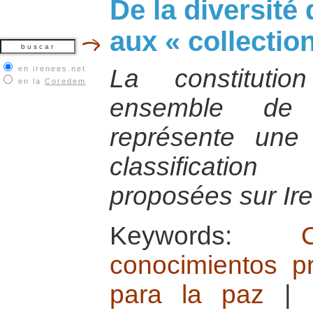
De la diversité 
aux « collectio
en irenees.net
La constitutio
en la
Coredem
ensemble de 
représente une 
classificatio
proposées sur Ir
Keywords:
conocimientos prá
para la paz
|