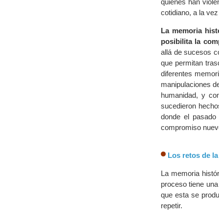
quienes han violen
cotidiano, a la ve
La memoria hist
posibilita la co
allá de sucesos c
que permitan tras
diferentes memori
manipulaciones de 
humanidad, y con 
sucedieron hechos
donde el pasado 
compromiso nuevo
Los retos de l
La memoria histór
proceso tiene una
que esta se prod
repetir.