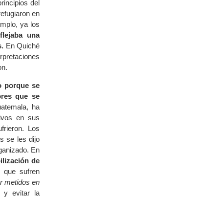
incipios del
refugiaron en
mplo, ya los
eflejaba una
.
En Quiché
erpretaciones
on.
ro porque se
ores que se
atemala, ha
tivos en sus
frieron. Los
 se les dijo
rganizado. En
ilización de
 que sufren
ar metidos en
y evitar la