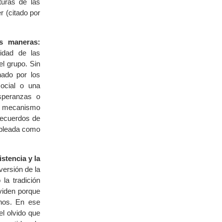
turas de las
r (citado por
as maneras:
nidad de las
el grupo. Sin
ado por los
social o una
esperanzas o
un mecanismo
recuerdos de
mpleada como
stencia y la
versión de la
 la tradición
viden porque
nos. En ese
el olvido que