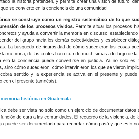
tado la historia pretenden, y permite crear una visión de futuro, dar
z que se convierte en la conciencia de una comunidad.
órica se construye como un registro sistemático de lo que suc
mprensión de los procesos vividos.
Permite situar los procesos hi
oncretos y ayuda a convertir la memoria en discurso, estableciendo
cender del grupo hacia los demás colectividades y establecer diálog
as. La búsqueda de rigurosidad de cómo sucedieron las cosas pued
la memoria, de las cuales han ocurrido muchísimas a lo largo de la h
ello la conciencia puede convertirse en justicia. Ya no sólo es 
, sino cómo sucedieron, cómo intervinieron los que se vieron implic
cobra sentido y la experiencia se activa en el presente y puede 
 con el presente (amnésis).
a memoria histórica en Guatemala
ica debe ser vista no sólo como un ejercicio de documentar datos 
 función de cara a las comunidades. El recuerdo de la violencia, de
ujo puede ser documentado para recordar cómo pasó y que esto no