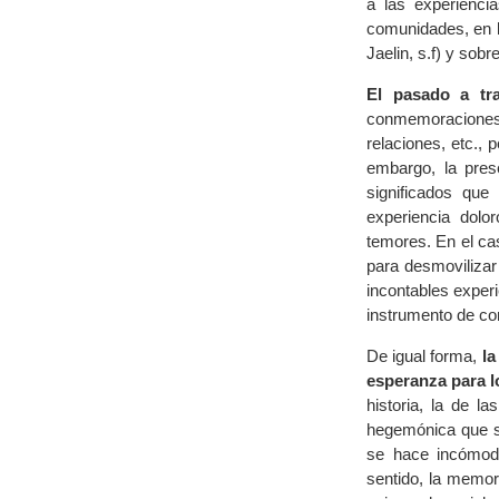
a las experienci
comunidades, en l
Jaelin, s.f) y sobr
El pasado a tra
conmemoraciones,
relaciones, etc., 
embargo, la pres
significados que
experiencia dolo
temores. En el ca
para desmovilizar
incontables exper
instrumento de con
De igual forma,
la
esperanza para l
historia, la de l
hegemónica que se
se hace incómod
sentido, la memor