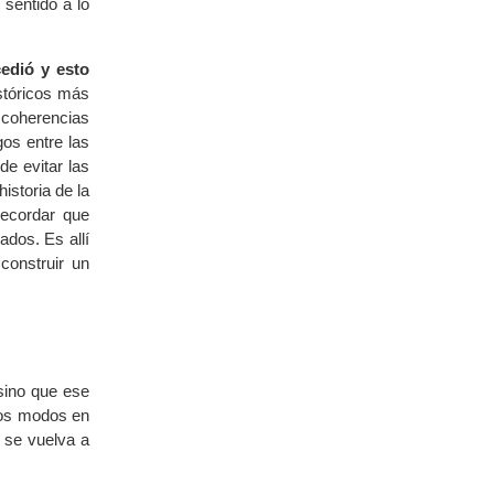
 sentido a lo
edió y esto
stóricos más
 coherencias
os entre las
e evitar las
istoria de la
recordar que
ados. Es allí
construir un
sino que ese
 los modos en
 se vuelva a