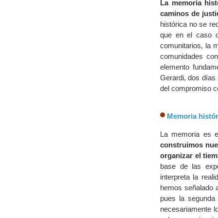
La memoria histó
caminos de justi
histórica no se re
que en el caso d
comunitarios, la 
comunidades con 
elemento fundame
Gerardi, dos días
del compromiso c
Memoria histór
La memoria es es
construimos nue
organizar el tie
base de las exp
interpreta la real
hemos señalado an
pues la segunda 
necesariamente lo