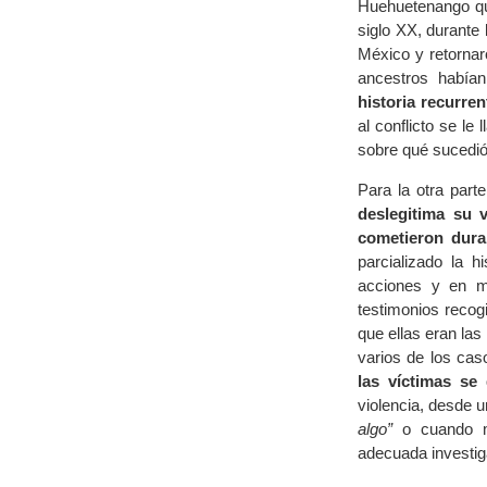
Huehuetenango que
siglo XX, durante 
México y retornar
ancestros había
historia recurren
al conflicto se le
sobre qué sucedió 
Para la otra part
deslegitima su 
cometieron duran
parcializado la h
acciones y en mu
testimonios reco
que ellas eran la
varios de los ca
las víctimas se 
violencia, desde u
algo”
o cuando me
adecuada investig