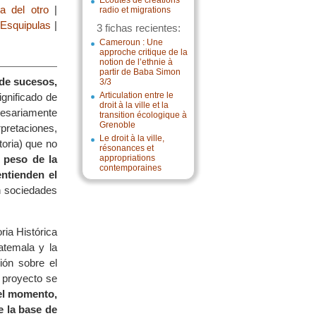
Écoutes de créations
a del otro
|
radio et migrations
 Esquipulas
|
3 fichas recientes:
Cameroun : Une
approche critique de la
notion de l’ethnie à
partir de Baba Simon
 de sucesos,
3/3
Articulation entre le
gnificado de
droit à la ville et la
cesariamente
transition écologique à
Grenoble
pretaciones,
Le droit à la ville,
toria) que no
résonances et
 peso de la
appropriations
contemporaines
entienden el
n sociedades
ria Histórica
temala y la
ión sobre el
l proyecto se
uel momento,
e la base de