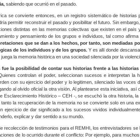
ia,
sabiendo que ocurrió en el pasado.
ica se convierte entonces, en un registro sistemático de historias 
ría permitir reconstruir el pasado y posibilitar el futuro. Sin embargo,
aciones distintas en las memorias colectivas que existen en el país
amiento y pensamiento de los grupos e individuos, tal como afirm
pretaciones que se dan a los hechos, por tanto, son mediadas po
ógicas de los individuos y de los grupos.
Y es allí donde descansa 
 juega la memoria histórica en una sociedad silenciada por la violenci
 fue la posibilidad de contar sus historias frente a las historias 
uienes controlan el poder, seleccionan sucesos e interpretan la hi
den con su ejercicio del poder y lo legitimen, silenciado las voces 
ando al olvido oficial la otra visión. Al plantearse esta iniciativa, as
e Esclarecimiento Histórico – CEH -, se escuchó la otra historia, l
r tanto la recuperación de la memoria no se convierte solo en una e
un ejercicio de dar significado a los sucesos vividos individualmen
derlo, explicar y dar sentido a su mundo.
de recolección de testimonios para el REMHI, los entrevistadores se 
caciones de lo ocurrido durante el conflicto: Por ejemplo, para mucho