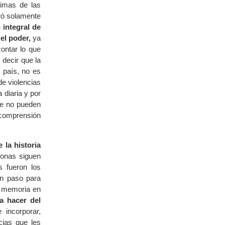
timas de las
eró solamente
 integral de
el poder,
ya
ontar lo que
decir que la
 país, no es
de violencias
 diaria y por
ue no pueden
 comprensión
la historia
sonas siguen
s fueron los
un paso para
de memoria en
a hacer del
 incorporar,
cias que les