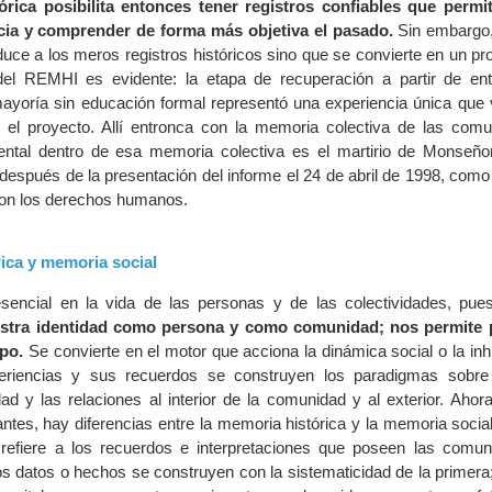
rica posibilita entonces tener registros confiables que permi
cia y comprender de forma más objetiva el pasado.
Sin embargo,
duce a los meros registros históricos sino que se convierte en un pr
el REMHI es evidente: la etapa de recuperación a partir de ent
mayoría sin educación formal representó una experiencia única que v
el proyecto. Allí entronca con la memoria colectiva de las com
ntal dentro de esa memoria colectiva es el martirio de Monseñ
 después de la presentación del informe el 24 de abril de 1998, como
on los derechos humanos.
ica y memoria social
encial en la vida de las personas y de las colectividades, pu
stra identidad como persona y como comunidad; nos permite p
mpo.
Se convierte en el motor que acciona la dinámica social o la inh
eriencias y sus recuerdos se construyen los paradigmas sobre
idad y las relaciones al interior de la comunidad y al exterior. Aho
tes, hay diferencias entre la memoria histórica y la memoria social
refiere a los recuerdos e interpretaciones que poseen las comu
s datos o hechos se construyen con la sistematicidad de la primera;