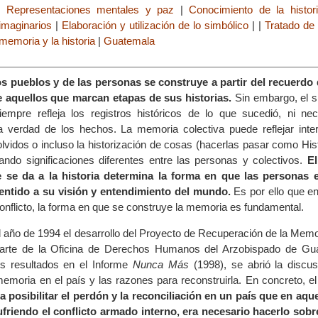
|
Representaciones mentales y paz
|
Conocimiento de la histori
 imaginarios
|
Elaboración y utilización de lo simbólico
|
|
Tratado de
 memoria y la historia
|
Guatemala
s pueblos y de las personas se construye a partir del recuerdo
 aquellos que marcan etapas de sus historias.
Sin embargo, el si
empre refleja los registros históricos de lo que sucedió, ni ne
 verdad de los hechos. La memoria colectiva puede reflejar inter
olvidos o incluso la historización de cosas (hacerlas pasar como His
ando significaciones diferentes entre las personas y colectivos.
El
e se da a la historia determina la forma en que las personas 
entido a su visión y entendimiento del mundo.
Es por ello que e
onflicto, la forma en que se construye la memoria es fundamental.
el año de 1994 el desarrollo del Proyecto de Recuperación de la Memo
arte de la Oficina de Derechos Humanos del Arzobispado de Gua
us resultados en el Informe
Nunca Más
(1998), se abrió la discus
 memoria en el país y las razones para reconstruirla. En concreto, e
a posibilitar el perdón y la reconciliación en un país que en aq
ufriendo el conflicto armado interno, era necesario hacerlo sobr