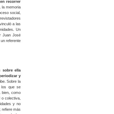
ten recorrer
 la memoria
oceso social,
revistadores
inculó a las
unidades. Un
or Juan José
 un referente
es
sobre ella
eriodizar y
ibe. Sobre la
 los que se
ra bien, como
 o colectiva,
nidades y no
 refiere más