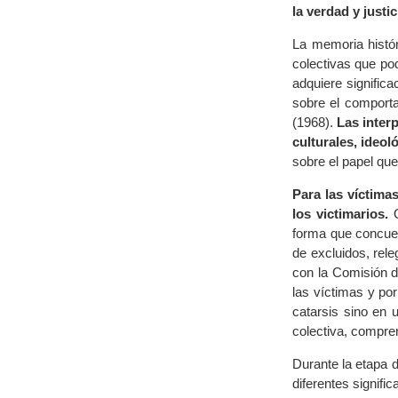
la verdad y justic
La memoria histór
colectivas que pod
adquiere signific
sobre el comport
(1968).
Las inter
culturales, ideol
sobre el papel que
Para las víctimas
los victimarios.
Q
forma que concuer
de excluidos, releg
con la Comisión d
las víctimas y po
catarsis sino en 
colectiva, compren
Durante la etapa 
diferentes signifi