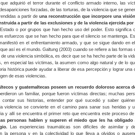
ue adquirió el terror durante el conflicto armado interno, las víc
desapariciones forzadas, de las torturas, de la violencia que se gen
endidas a partir de
una reconstrucción que incorpore una visión
truida a partir de las exclusiones y de la violencia ejercida por 
 Estado o por grupos que han hecho uso del poder. Esto significa c
os esfuerzos que se han hecho para que el silencio se mantenga. Es 
manifestó en el enfrentamiento armado, y que se sigue dando en el
rque así es el mundo. Galtung (2003) cuando se refiere a las formas 
 de una violencia simbólica, es decir que se ha hecho parte de la vida
s, en especial las víctimas, la asumen como algo natural y de lo q
ia histórica puede ayudar a liberar de esa percepción y lograr una
igen de esas violencias.
tecos y guatemaltecas poseen un recuerdo doloroso acerca de 
rdieron un familiar, porque fueron víctimas directas; muchas per
 contar sus historias, entender por qué sucedió y saber quiéne
la violencia se convierte en el camino para sanar sus heridas y 
toria y allí se encuentra el primer reto que encuentra este proceso 
las personas hablen y superen el miedo que les ha obligado 
gio.
Las experiencias traumáticas son difíciles de asimilar y de
n la persona y en la colectividad lo que lleva a olvidos o ausen