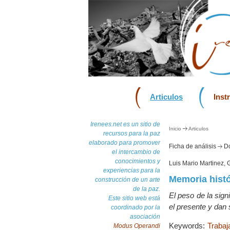
Articulos
Inst
Irenees.net es un sitio de
Inicio
Articulos
recursos para la paz
elaborado para promover
Ficha de análisis
Do
el intercambio de
conocimientos y
Luis Mario Martinez,
experiencias para la
Memoria histó
construcción de un arte
de la paz.
El peso de la sign
Este sitio web está
el presente y dan 
coordinado por la
asociación
Keywords:
Trabaj
Modus Operandi