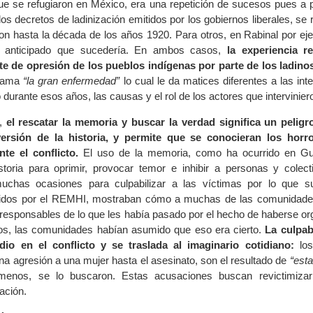
 se refugiaron en México, era una repetición de sucesos pues a pr
los decretos de ladinización emitidos por los gobiernos liberales, se 
on hasta la década de los años 1920. Para otros, en Rabinal por eje
n anticipado que sucedería. En ambos casos,
la experiencia r
te de opresión de los pueblos indígenas por parte de los ladinos
 llama
“la gran enfermedad”
lo cual le da matices diferentes a las int
durante esos años, las causas y el rol de los actores que intervinier
e,
el rescatar la memoria y buscar la verdad significa un pelig
versión de la historia, y permite que se conocieran los horr
te el conflicto.
El uso de la memoria, como ha ocurrido en Gu
istoria para oprimir, provocar temor e inhibir a personas y colec
chas ocasiones para culpabilizar a las víctimas por lo que su
gidos por el REMHI, mostraban cómo a muchas de las comunidades
s responsables de lo que les había pasado por el hecho de haberse o
sos, las comunidades habían asumido que eso era cierto.
La culpab
dio en el conflicto y se traslada al imaginario cotidiano:
los
na agresión a una mujer hasta el asesinato, son el resultado de
“est
nos, se lo buscaron. Estas acusaciones buscan revictimizar 
ación.