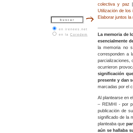
colectiva y paz
Utilización de los
Elaborar juntos la
en irenees.net
La memoria de lo
en la
Coredem
esencialmente de
la memoria no si
corresponden a la
parcializaciones, 
ocurrieron provoc
significación qu
presente y dan s
marcadas por el c
Al plantearse en 
– REMHI - por p
publicación de s
significado de la
planteaba que
par
aún se hallaba s