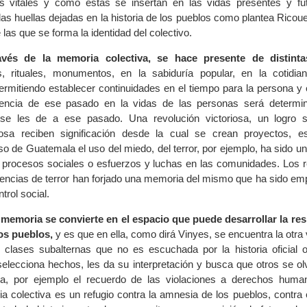
as vitales y como estas se insertan en las vidas presentes y fu
as huellas dejadas en la historia de los pueblos como plantea Ricoue
e las que se forma la identidad del colectivo.
vés de la memoria colectiva, se hace presente de distint
 rituales, monumentos, en la sabiduría popular, en la cotidia
permitiendo establecer continuidades en el tiempo para la persona y 
encia de ese pasado en la vidas de las personas será determin
 se les de a ese pasado. Una revolución victoriosa, un logro 
rosa reciben significación desde la cual se crean proyectos, 
so de Guatemala el uso del miedo, del terror, por ejemplo, ha sido 
 procesos sociales o esfuerzos y luchas en las comunidades. Los 
iencias de terror han forjado una memoria del mismo que ha sido e
trol social.
 memoria se convierte en el espacio que puede desarrollar la resi
os pueblos,
y es que en ella, como dirá Vinyes, se encuentra la otra 
as clases subalternas que no es escuchada por la historia oficial o
lecciona hechos, les da su interpretación y busca que otros se ol
a, por ejemplo el recuerdo de las violaciones a derechos huma
ia colectiva es un refugio contra la amnesia de los pueblos, contra 