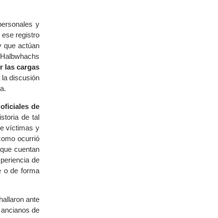
personales y
 ese registro
 y que actúan
a Halbwhachs
r las cargas
la discusión
a.
oficiales de
storia de tal
de víctimas y
í como ocurrió
a que cuentan
xperiencia de
te o de forma
hallaron ante
s ancianos de