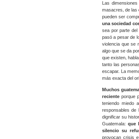
Las dimensiones q
masacres, de las 
pueden ser compr
una sociedad cons
sea por parte del
pasó a pesar de l
violencia que se 
algo que se da po
que existen, habla
tanto las persona
escapar. La memor
más exacta del or
Muchos guatemal
reciente
porque pe
teniendo miedo a
responsables de 
dignificar su his
Guatemala:
que 
silencio su refu
provocan crisis e