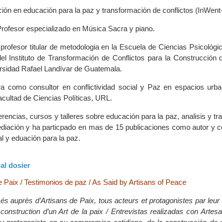
ción en educación para la paz y transformación de conflictos (InWent
 Profesor especializado en Música Sacra y piano.
profesor titular de metodologia en la Escuela de Ciencias Psicológ
del Instituto de Transformación de Conflictos para la Construcción 
rsidad Rafael Landívar de Guatemala.
ra como consultor en conflictividad social y Paz en espacios ur
acultad de Ciencias Políticas, URL.
rencias, cursos y talleres sobre educación para la paz, analisis y t
ediación y ha particpado en mas de 15 publicaciones como autor y c
al y eduación para la paz.
al dosier
Paix / Testimonios de paz / As Said by Artisans of Peace
isés auprès d’Artisans de Paix, tous acteurs et protagonistes par le
a construction d’un Art de la paix / Entrevistas realizadas con Arte