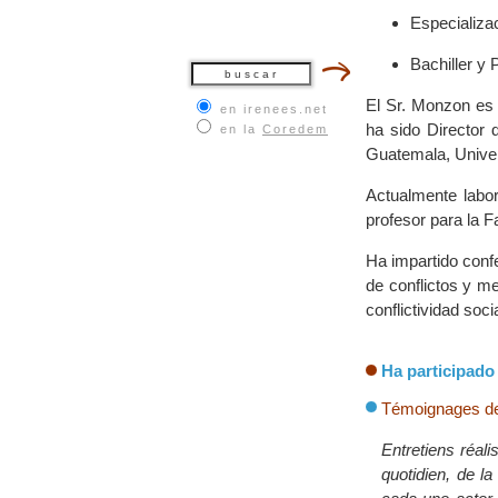
Especializa
Bachiller y
El Sr. Monzon es 
en irenees.net
ha sido Director 
en la
Coredem
Guatemala, Unive
Actualmente labo
profesor para la F
Ha impartido confe
de conflictos y m
conflictividad soci
Ha participado 
Témoignages de 
Entretiens réal
quotidien, de l