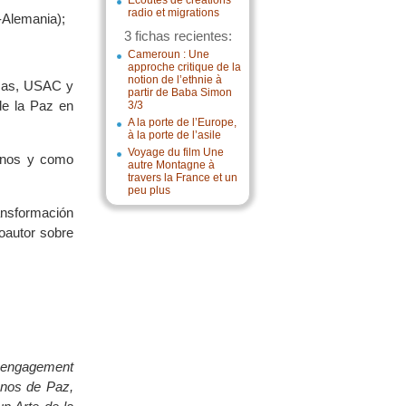
Écoutes de créations
radio et migrations
-Alemania);
3 fichas recientes:
Cameroun : Une
approche critique de la
notion de l’ethnie à
icas, USAC y
partir de Baba Simon
de la Paz en
3/3
A la porte de l’Europe,
à la porte de l’asile
Voyage du film Une
banos y como
autre Montagne à
travers la France et un
peu plus
ransformación
oautor sobre
ur engagement
sanos de Paz,