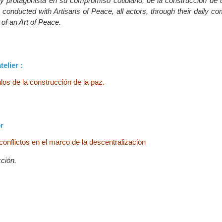
y protagonista en su compromiso cotidiano, de la construcción de u
 conducted with Artisans of Peace, all actors, through their daily c
 of an Art of Peace.
telier :
los de la construcción de la paz.
r
 conflictos en el marco de la descentralizacion
ción.