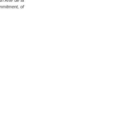
n Arte de la
ommitment, of