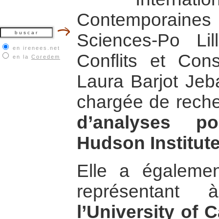
Contemporaines 
Sciences-Po Li
en irenees.net
Conflits et Cons
en la
Coredem
Laura Barjot Jeb
chargée de rech
d’analyses pol
Hudson Institut
Elle a égalemen
représentant
l’University of C