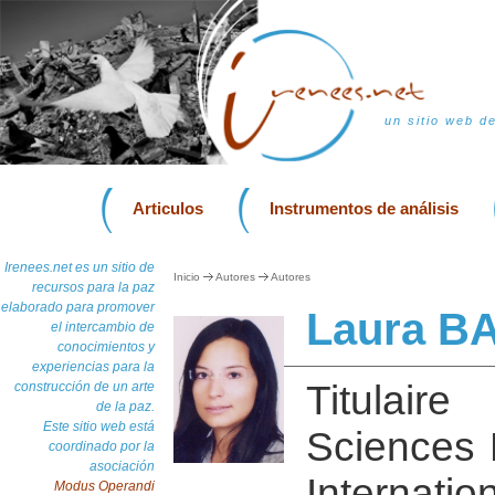
un sitio web d
Articulos
Instrumentos de análisis
Irenees.net es un sitio de
Inicio
Autores
Autores
recursos para la paz
elaborado para promover
Laura B
el intercambio de
conocimientos y
experiencias para la
Titulai
construcción de un arte
de la paz.
Este sitio web está
Sciences 
coordinado por la
asociación
Internatio
Modus Operandi