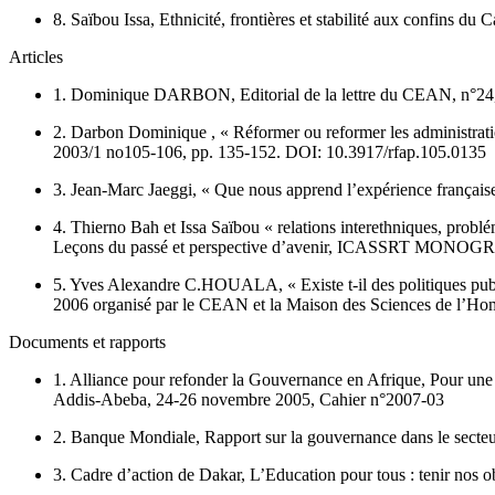
8. Saïbou Issa, Ethnicité, frontières et stabilité aux confins d
Articles
1. Dominique DARBON, Editorial de la lettre du CEAN, n°24, 
2. Darbon Dominique , « Réformer ou reformer les administration
2003/1 no105-106, pp. 135-152. DOI: 10.3917/rfap.105.0135
3. Jean-Marc Jaeggi, « Que nous apprend l’expérience française 
4. Thierno Bah et Issa Saïbou « relations interethniques, problé
Leçons du passé et perspective d’avenir, ICASSRT MONOG
5. Yves Alexandre C.HOUALA, « Existe t-il des politiques publ
2006 organisé par le CEAN et la Maison des Sciences de l’H
Documents et rapports
1. Alliance pour refonder la Gouvernance en Afrique, Pour une
Addis-Abeba, 24-26 novembre 2005, Cahier n°2007-03
2. Banque Mondiale, Rapport sur la gouvernance dans le secte
3. Cadre d’action de Dakar, L’Education pour tous : tenir nos o