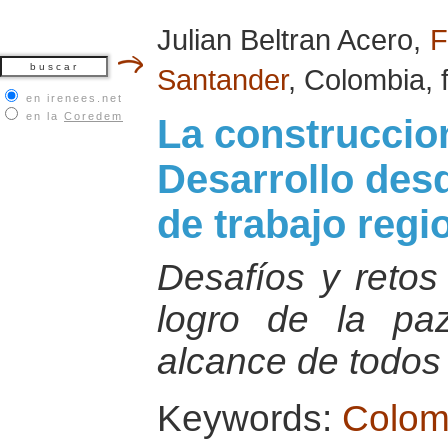
Julian Beltran Acero,
F
Santander
, Colombia, 
en irenees.net
en la
Coredem
La construccion
Desarrollo desd
de trabajo regi
Desafíos y retos
logro de la paz
alcance de todos
Keywords:
Colom