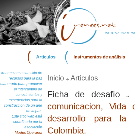
un sitio web d
Articulos
Instrumentos de análisis
Irenees.net es un sitio de
Inicio
Articulos
recursos para la paz
elaborado para promover
el intercambio de
Ficha de desafío
D
conocimientos y
experiencias para la
comunicacion, Vida 
construcción de un arte
de la paz.
desarrollo para la
Este sitio web está
coordinado por la
asociación
Colombia.
Modus Operandi