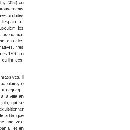
lin, 2016) ou
es mouvements
re-conduites
l’espace et
usculent les
des économies
mant en actes
tatives, très
nnées 1970 en
 ou limitées,
 massives, il
populaire, le
at déguerpit
 la ville en
jolo, qui se
équisitionner
 de la Banque
rne une voie
ahlali et en