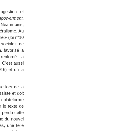
togestion et
empowerment
,
r. Néanmoins,
béralisme. Au
le » (loi n°10
 sociale » de
, favorisé la
renforcé la
. C’est aussi
016) et où la
ue lors de la
siste et doit
la plateforme
r le texte de
t perdu cette
que du nouvel
es, une telle