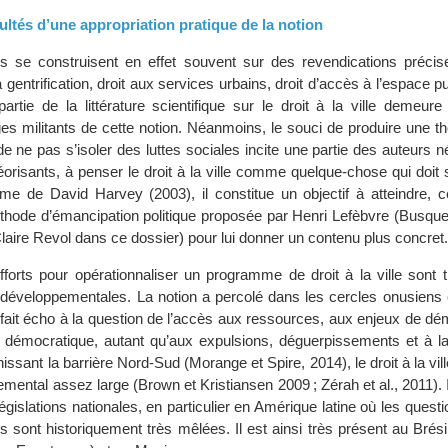
cultés d’une appropriation pratique de la notion
es se construisent en effet souvent sur des revendications précise
 gentrification, droit aux services urbains, droit d’accès à l’espace pu
rtie de la littérature scientifique sur le droit à la ville demeur
es militants de cette notion. Néanmoins, le souci de produire une t
de ne pas s’isoler des luttes sociales incite une partie des auteurs 
orisants, à penser le droit à la ville comme quelque-chose qui doit 
ume de David Harvey (2003), il constitue un objectif à atteindre, c
éthode d’émancipation politique proposée par Henri Lefèbvre (Busquet
Claire Revol dans ce dossier) pour lui donner un contenu plus concret.
efforts pour opérationnaliser un programme de droit à la ville sont 
développementales. La notion a percolé dans les cercles onusiens 
e fait écho à la question de l’accès aux ressources, aux enjeux de dé
on démocratique, autant qu’aux expulsions, déguerpissements et à la
issant la barrière Nord-Sud (Morange et Spire, 2014), le droit à la vill
ental assez large (Brown et Kristiansen 2009 ; Zérah et al., 2011). I
égislations nationales, en particulier en Amérique latine où les questi
 sont historiquement très mêlées. Il est ainsi très présent au Brési