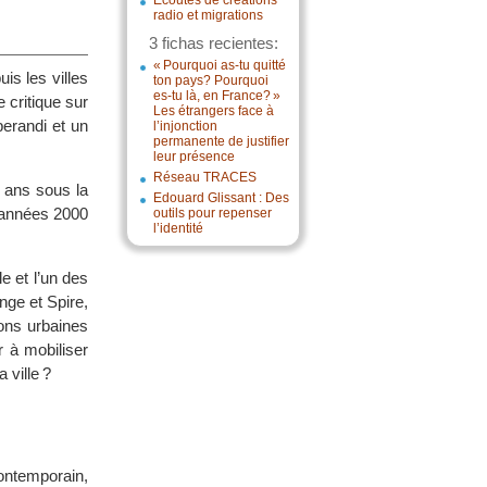
Écoutes de créations
radio et migrations
3 fichas recientes:
« Pourquoi as-tu quitté
s les villes
ton pays? Pourquoi
es-tu là, en France? »
 critique sur
Les étrangers face à
perandi et un
l’injonction
permanente de justifier
leur présence
Réseau TRACES
50 ans sous la
Edouard Glissant : Des
s années 2000
outils pour repenser
l’identité
le et l’un des
nge et Spire,
ions urbaines
r à mobiliser
 ville ?
ontemporain,