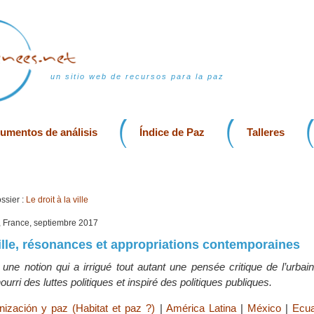
un sitio web de recursos para la paz
rumentos de análisis
Índice de Paz
Talleres
ssier :
Le droit à la ville
, France, septiembre 2017
 ville, résonances et appropriations contemporaines
e, une notion qui a irrigué tout autant une pensée critique de l’urba
ourri des luttes politiques et inspiré des politiques publiques.
nización y paz (Habitat et paz ?)
|
América Latina
|
México
|
Ecu