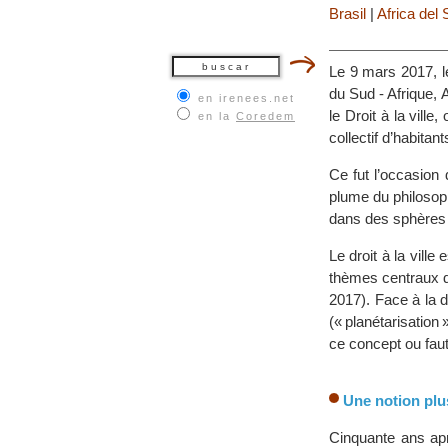
Brasil
|
Africa del 
Le 9 mars 2017, l
du Sud - Afrique, A
en irenees.net
le Droit à la vill
en la
Coredem
collectif d’habitan
Ce fut l’occasion d
plume du philosop
dans des sphères 
Le droit à la ville
thèmes centraux de
2017). Face à la 
(« planétarisation
ce concept ou faut-
Une notion plu
Cinquante ans apr