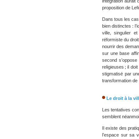
intégration aurait
proposition de Le
Dans tous les cas, 
bien distinctes : l’
ville, singulier 
réformiste du droit
nourrir des deman
sur une base affi
second s’oppose e
religieuses ; il do
stigmatisé par un
transformation de 
Le droit à la v
Les tentatives co
semblent néanmoins 
Il existe des prat
l’espace sur sa va