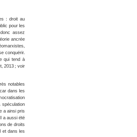
s : droit au
blic pour les
e donc assez
héorie ancrée
néomarxistes,
se conquérir.
e qui tend à
, 2013 ; voir
très notables
car dans les
mocratisation
 spéculation
e a ainsi pris
l a aussi été
ons de droits
l et dans les