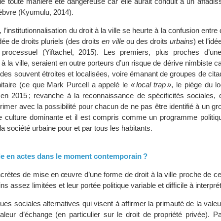
 de toute manière été dangereuse car elle aurait conduit à un affadi
fèbvre (Kyumulu, 2014).
l’institutionnalisation du droit à la ville se heurte à la confusion ent
idée de droits pluriels (des droits
en ville
ou des droits
urbains
) et l’id
et processuel (Yiftachel, 2015). Les premiers, plus proches d’un
 à la ville, seraient en outre porteurs d’un risque de dérive nimbiste c
des souvent étroites et localisées, voire émanant de groupes de cit
nitaire (ce que Mark Purcell a appelé le
« local trap »
, le piège du l
n 2015 ; revanche à la reconnaissance de spécificités sociales, 
it rimer avec la possibilité pour chacun de ne pas être identifié à un gr
e culture dominante et il est compris comme un programme politiqu
la société urbaine pour et par tous les habitants.
ille en actes dans le moment contemporain ?
ncrètes de mise en œuvre d’une forme de droit à la ville proche de 
assez limitées et leur portée politique variable et difficile à interprét
iques sociales alternatives qui visent à affirmer la primauté de la vale
leur d’échange (en particulier sur le droit de propriété privée). Pa