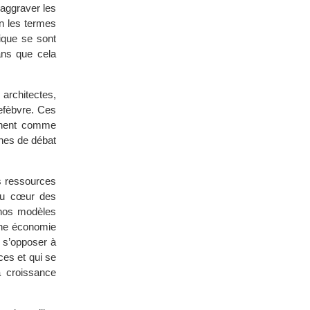
d’aggraver les
on les termes
ique se sont
ans que cela
 architectes,
Lefèbvre. Ces
onnent comme
ènes de débat
s ressources
 au cœur des
 nos modèles
une économie
 s’opposer à
es et qui se
a croissance