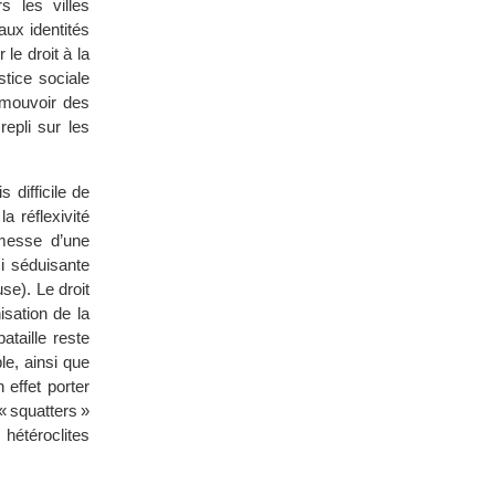
s les villes
aux identités
le droit à la
stice sociale
omouvoir des
repli sur les
 difficile de
a réflexivité
omesse d’une
i séduisante
use). Le droit
isation de la
ataille reste
le, ainsi que
n effet porter
 squatters »
 hétéroclites