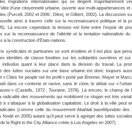
es migrations internationales qui se dirigent majoritairement ver
l’idée d’une citoyenneté urbaine, ouverte aux multi-appartenances et 
les (Purcell, 2002 et 2006 ; Dikeç et Gilbert, 2002). La discussion sur 
ouvelle ainsi à travers celle sur la reconnaissance politique et la ju
05). Là encore cependant, la tension est forte entre l’espoir de pr
s sur la reconnaissance de l’altérité et la tentation nationaliste du 
ées à la construction d’États-nations.
ions syndicales et partisanes se sont érodées et il est plus que jamais
es identités de classe fondées sur les solidarités ouvrières et sur l
s individus quant à leur place dans la division du travail. La pr
 des luttes sociales sur une base urbaine est donc toujours auss
jet « Cities for people not for profit » porté par Brenner, Mayer et Marc
enaît dans ce contexte et ravive, sans le clore, le débat sur « l’urban
lasses » (Castells, 1972 ; Touraine, 1978). Là encore, le champ de b
a radicalité des mouvements qui mobilisent ce slogan est très variab
é à s’attaquer à la globalisation capitaliste. Le droit à la ville peut e
radicales (comme celle du mouvement Abahlali baseMjondolo des «
s fondé en 2005) autant qu’il peut servir à agréger des luttes sociales
e de la Right to the City Alliance créée à Los Angeles en 2007).