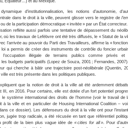
u, Equateur…) et au Mexique.
dynamique d’institutionnalisation, les notions d’autonomie, d’au
ntrale dans le droit à la ville, peuvent glisser vers le registre de
l’
n ou de la participation démocratique « invitée » par un État correcteu
alisation reflète aussi parfois une tentative de dépassement du néoli
er, où les travaux de Lefèbvre ont été très diffusés, le « Statut de la vil
ec l’arrivée au pouvoir du Parti des Travailleurs, affirme la « fonction
e loi a permis de créer des instruments de contrôle du foncier urbain
de l’occupation illégale de terrains publics comme privés et 
t les budgets participatifs (Lopez de Souza, 2001 ; Fernandes, 2007)
eur qui cherche à bâtir une trajectoire post-néolibérale (Quentin, 2
a ville est très présente dans les politiques publiques.
pliquent que la notion de droit à la ville ait été ardemment débatt
 III, en 2016. Pour certains, elle est dotée d’un fort potentiel progres
 le système international des droits de l’homme (voir le travail de 
it à la ville et en particulier de Housing International Coalition – voi
ans ce dossier). Les défenseurs du droit à la ville ont pour l’instan
tion, jugée trop radicale, a été récusée en tant que référentiel politi
u profit de la bien plus vague idée de
« cities for all »
. Pour d’autr