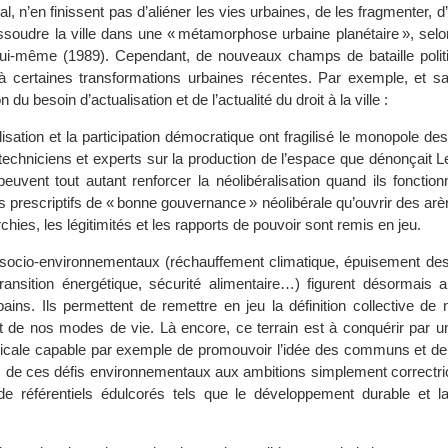
ral, n’en finissent pas d’aliéner les vies urbaines, de les fragmenter, 
dissoudre la ville dans une « métamorphose urbaine planétaire », sel
lui-même (1989). Cependant, de nouveaux champs de bataille polit
à certaines transformations urbaines récentes. Par exemple, et s
 du besoin d’actualisation et de l’actualité du droit à la ville :
isation et la participation démocratique ont fragilisé le monopole des
 techniciens et experts sur la production de l’espace que dénonçait 
euvent tout autant renforcer la néolibéralisation quand ils foncti
s prescriptifs de « bonne gouvernance » néolibérale qu’ouvrir des ar
rchies, les légitimités et les rapports de pouvoir sont remis en jeu.
socio-environnementaux (réchauffement climatique, épuisement de
 transition énergétique, sécurité alimentaire…) figurent désormais
ains. Ils permettent de remettre en jeu la définition collective de
et de nos modes de vie. Là encore, ce terrain est à conquérir par 
adicale capable par exemple de promouvoir l’idée des communs et de
s de ces défis environnementaux aux ambitions simplement correctric
de référentiels édulcorés tels que le développement durable et l