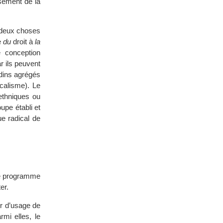
ssement de la
re deux choses
ée
du
droit à
la
e conception
ar ils peuvent
adins agrégés
ocalisme). Le
ethniques ou
oupe établi et
e radical de
ce programme
er.
ur d’usage de
rmi elles, le