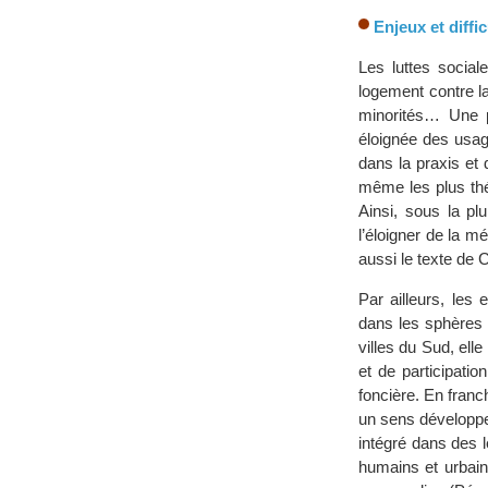
Enjeux et diffi
Les luttes social
logement contre la
minorités… Une pa
éloignée des usag
dans la praxis et 
même les plus thé
Ainsi, sous la pl
l’éloigner de la m
aussi le texte de 
Par ailleurs, les 
dans les sphères 
villes du Sud, ell
et de participati
foncière. En franch
un sens développem
intégré dans des l
humains et urbains