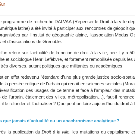
Sur
e programme de recherche DALVAA (Repenser le Droit à la ville depui
mérique latine) a été invité à participer aux rencontres de géopolitique
e, organisées par l’Institut de géographie alpine, l’association Modus O
ts et d’associations de Grenoble.
’un retour sur l’actualité de la notion de droit à la ville, née il y a 
he et sociologue Henri Lefèbvre, et fortement remobilisée depuis le
très diverses, autant politiques que militantes ou académiques.
 est en effet redevenu l’étendard d’une plus grande justice socio-spatia
 la pensée critique de l’urbain qui renaît en sciences sociales (Mora
diversification des usages de ce terme et face à l’ampleur des mutat
 » de l’urbain, étalement des villes, métropolisation…), faut-il renonce
il le refonder et l’actualiser ? Que peut-on faire aujourd’hui du droit à la
s que jamais d’actualité ou un anachronisme analytique ?
ès la publication du
Droit à la ville
, les mutations du capitalisme c