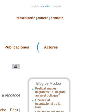
english
español
français
presentación
|
autores
|
contacto
Publicaciones
Actores
Blog de Modop
Festival Images
migrantes "Du migrant
in à tendance
au sujet politique"
Universitat
Internacional de la
Pau
ador
|
Perú
|