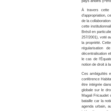
pays andins (Péro
À travers cette 
d’appropriation, ce
de la collaboratio
cette institutionn
Brésil en particuli
257/2001), voté av
la propriété. Cett
régularisation 
décentralisation e
le cas de l’Équat
notion de droit à l
Ces ambiguïtés ex
conférence Habitat
être intégrée dans
globale sur le dro
Magali Fricaudet d
bataille car la no
agenda urbain, a