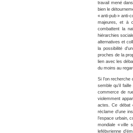
travail mené dans
bien le détournem
« anti-pub » anti
majeures, et à c
combattent la nat
hiérarchies socia
alternatives et col
la possibilité d’
proches de la prop
lien avec les déba
du moins au regard
Si l’on recherche
semble qu’il faill
commerce de rue d
violemment appara
actes. Ce débat 
réclame d’une insp
l’espace urbain, c
mondiale « ville
lefébvrienne d’ém