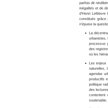
parfois dit néolibé
inégalités et de 
d’Henri Lefèbvre 
constitués grâce 
n’épuise la question
La décentral
urbanistes,
processus p
des registre
où les hiéra
Les enjeux 
naturelles,
agendas urb
productifs 
politique r
des lecture
contentent 
soutenable.