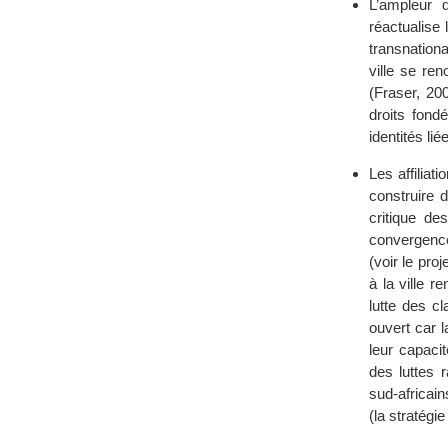
L’ampleur d
réactualise 
transnationa
ville se ren
(Fraser, 20
droits fondé
identités li
Les affiliat
construire d
critique de
convergence
(voir le pro
à la ville r
lutte des c
ouvert car l
leur capacit
des luttes 
sud-africain
(la stratégi