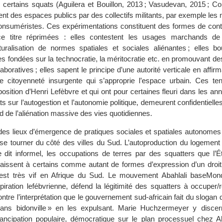
 certains squats (Aguilera et Bouillon, 2013 ; Vasudevan, 2015 ; Co
ent des espaces publics par des collectifs militants, par exemple l
-consuméristes. Ces expérimentations constituent des formes de cont
e titre réprimées : elles contestent les usages marchands de 
uralisation de normes spatiales et sociales aliénantes ; elles bo
les fondées sur la technocratie, la méritocratie etc. en promouvant 
laboratives ; elles sapent le principe d’une autorité verticale en affir
une citoyenneté insurgente qui s’approprie l’espace urbain. Ces ten
osition d’Henri Lefèbvre et qui ont pour certaines fleuri dans les a
ts sur l’autogestion et l’autonomie politique, demeurent confidentielles
 de l’aliénation massive des vies quotidiennes.
 des lieux d’émergence de pratiques sociales et spatiales autonomes
e se tourner du côté des villes du Sud. L’autoproduction du logement 
it informel, les occupations de terres par des squatters que l’Ét
issent à certains comme autant de formes d’expression d’un droit à
est très vif en Afrique du Sud. Le mouvement Abahlali baseMond
iration lefébvrienne, défend la légitimité des squatters à occuper/r
ontre l’interprétation que le gouvernement sud-africain fait du slogan
 sans bidonville » en les expulsant. Marie Huchzermeyer y disce
ancipation populaire, démocratique sur le plan processuel chez Ab