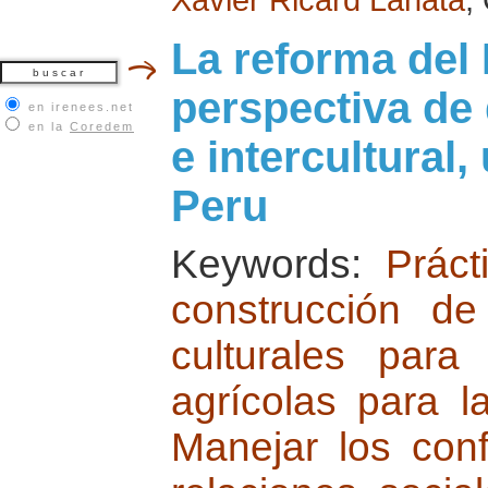
La reforma del
perspectiva de
en irenees.net
en la
Coredem
e intercultural,
Peru
Keywords:
Práct
construcción d
culturales para
agrícolas para l
Manejar los conf