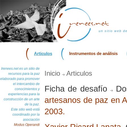
un sitio web d
Articulos
Instrumentos de análisis
Irenees.net es un sitio de
Inicio
Articulos
recursos para la paz
elaborado para promover
el intercambio de
Ficha de desafío
Dos
conocimientos y
experiencias para la
artesanos de paz en Am
construcción de un arte
de la paz.
2003.
Este sitio web está
coordinado por la
asociación
Xavier Ricard Lanata
,
Modus Operandi