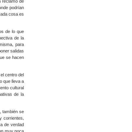
n reclamo de
onde podrían
 cada cosa es
os de lo que
ectiva de la
 misma, para
poner salidas
que se hacen
el centro del
o que lleva a
ento cultural
ativas de la
a, también se
 corrientes,
va de verdad
 con muy poca