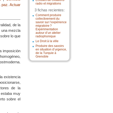
Écoutes de créations
radio et migrations
 paz. Actuar
3 fichas recientes:
Comment produire
collectivement du
savoir sur l’expérience
alidad, de la
migratoire ?
Expérimentation
en una mezcla
autour d’un atelier
sobre lo que
radiophonique
Le Droit à la ville
Produire des savoirs
en situation d’urgence,
a imposición
de la Turquie à
, homogéneo,
Grenoble
 postmoderna.
a existencia
osicionarse,
ctores de la
o estaba muy
rto sobre el