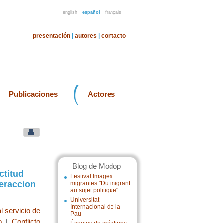
english
español
français
presentación
|
autores
|
contacto
Publicaciones
Actores
Blog de Modop
ctitud
Festival Images
teraccion
migrantes "Du migrant
au sujet politique"
Universitat
Internacional de la
l servicio de
Pau
o
|
Conflicto