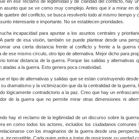
e en ese reclamo de legitimidad y de claridad del conflicto, hay u
n asunto que se ve como muy complejo. Antes que ir a mirar en d
de quiebre del conflicto, se busca resolverlo todo al mismo tiempo y
sunto interesante e importante. No se establecen prioridades.
cha incapacidad para apuntar a los asuntos centrales y prioritari
A partir de esa visión, también se puede plantear desde una persp
omar una cierta distancia frente al conflicto y frente a la guerra
a de ese mismo círculo, otro tipo de alternativa. Mejor dicho para pro
io tomar distancia de la guerra. Porque las salidas y alternativas 
 atadas a la guerra. Esto genera poca creatividad.
e el tipo de alternativas y salidas que se están construyendo desde 
o su dramatismo y la victimización que da la centralidad de la guerra, l
ido lógicamente contradictorio a la paz. Creo que hay un enfrascami
dor de la guerra que no permite mirar otras dimensiones ni altern
ando hay el reclamo de la legitimidad de un discurso sobre la guerr
ra en como todos los actores, incluidos los ciudadanos comunes y
relacionarse con los imaginarios de la guerra desde una perspecti
ca, incorruptible. Cada quien entra a tratar de posicionar su verdad