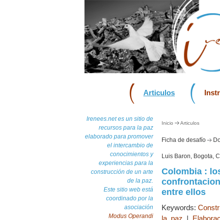
Articulos
Inst
Irenees.net es un sitio de
Inicio
Articulos
recursos para la paz
elaborado para promover
Ficha de desafío
Do
el intercambio de
conocimientos y
Luis Baron, Bogota, C
experiencias para la
Colombia : lo
construcción de un arte
confrontacion
de la paz.
Este sitio web está
entre ellos
coordinado por la
Keywords:
Constru
asociación
Modus Operandi
la paz
|
Elaborac