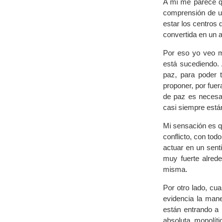
A mi me parece qu
comprensión de u
estar los centros 
convertida en un a
Por eso yo veo mu
está sucediendo. 
paz, para poder t
proponer, por fuer
de paz es necesar
casi siempre están
Mi sensación es qu
conflicto, con tod
actuar en un sent
muy fuerte alrede
misma.
Por otro lado, cu
evidencia la mane
están entrando a 
absoluta, monolíti