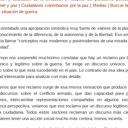
rnet y paz
|
Ciudadanos colombianos por la paz
|
Medias
|
Buscar la
 situación de guerra.
nstatado una apropiación simbolica muy fuerte de valores de la plur
onocimiento de la diferencia, de la autonomia y de la libertad. Eso 
ría llamar “conceptos más modernos y postmodernos de una mirada 
edad”.
empo nos sorprendió muchísimo constatar que hay un reclamo por l
nico y legítimo sobre la guerra. Se exige un discurso univoco
vo sobre lo que esta sucediendo en el pais. Lo contrario de esa idea
 interesante para analizar con más detalle.
tamos que ese reclamo surge de esa misma sensación que produce l
discursos sobre el conflicto armado, que dan capacidad para p
arios, intercambiar representaciones compartidas en algunos se
esa perspectiva, veíamos que ese reclamo por un discurso legitim
la ciudadania. Todos estos sectores reclaman un discurso más cie
quieren tener una acción social mucho más certera, menos incierta.