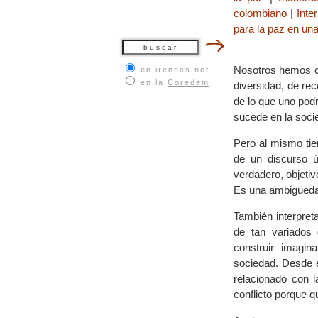
colombiano
|
Inte
para la paz en una
Nosotros hemos co
en irenees.net
en la
Coredem
diversidad, de rec
de lo que uno pod
sucede en la soci
Pero al mismo ti
de un discurso ú
verdadero, objeti
Es una ambigüedad
También interpre
de tan variados 
construir imagin
sociedad. Desde 
relacionado con 
conflicto porque 