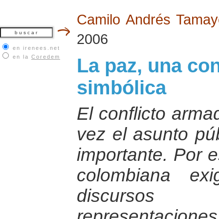
Camilo Andrés Tama
2006
en irenees.net
en la
Coredem
La paz, una co
simbólica
El conflicto arma
vez el asunto pú
importante. Por e
colombiana ex
discursos
representacio