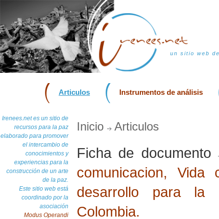
un sitio web d
Articulos
Instrumentos de análisis
Irenees.net es un sitio de
Inicio
Articulos
recursos para la paz
elaborado para promover
el intercambio de
Ficha de documento
conocimientos y
experiencias para la
comunicacion, Vida 
construcción de un arte
de la paz.
desarrollo para la
Este sitio web está
coordinado por la
asociación
Colombia.
Modus Operandi