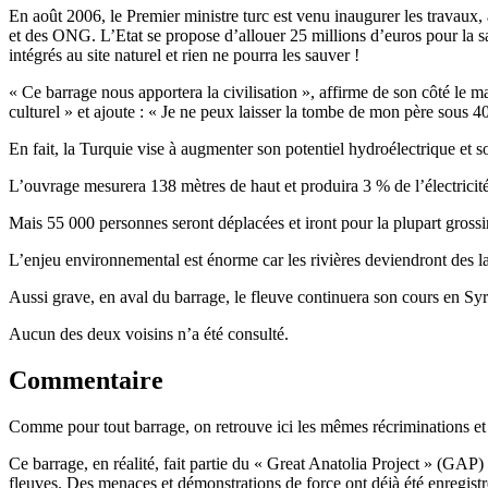
En août 2006, le Premier ministre turc est venu inaugurer les travaux, à
et des ONG. L’Etat se propose d’allouer 25 millions d’euros pour la 
intégrés au site naturel et rien ne pourra les sauver !
« Ce barrage nous apportera la civilisation », affirme de son côté le ma
culturel » et ajoute : « Je ne peux laisser la tombe de mon père sous 4
En fait, la Turquie vise à augmenter son potentiel hydroélectrique et
L’ouvrage mesurera 138 mètres de haut et produira 3 % de l’électricité 
Mais 55 000 personnes seront déplacées et iront pour la plupart grossi
L’enjeu environnemental est énorme car les rivières deviendront des lacs 
Aussi grave, en aval du barrage, le fleuve continuera son cours en Syri
Aucun des deux voisins n’a été consulté.
Commentaire
Comme pour tout barrage, on retrouve ici les mêmes récriminations e
Ce barrage, en réalité, fait partie du « Great Anatolia Project » (GAP) -
fleuves. Des menaces et démonstrations de force ont déjà été enregistr