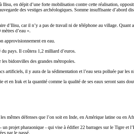
 Ilisu, en dépit d’une forte mobilisation contre cette réalisation, opposi
sauvegarde des vestiges archéologiques. Somme insuffisante d’abord dis
ire d’Ilisu, car il n’y a pas de travail ni de téléphone au village. Quant
0 mètres d’eau ».
 son approvisionnement en eau.
du pays. Il coûtera 1,2 milliard d’euros.
r les bidonvilles des grandes métropoles.
artificiels, il y aura de la sédimentation et l’eau sera polluée par les ni
e et en Irak et la quantité comme la qualité de ses eaux seront sans dout
t les mêmes défenses que l’on soit en Inde, en Amérique latine ou en A
 un projet pharaonique - qui vise à édifier 22 barrages sur le Tigre et l’E
ées par le passé.