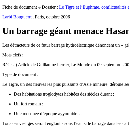
Fiche de document
Dossier :
Le Tigre et l’Euphrate, conflictualités e
Larbi Bouguerra
, Paris, octobre 2006
Un barrage géant menace Hasank
Les détracteurs de ce futur barrage hydroélectrique dénoncent un « gén
Mots clefs :
|
|
|
|
|
|
|
|
Réf. : a) Article de Guillaume Perrier, Le Monde du 09 septembre 200
Type de document :
Le Tigre, un des fleuves les plus puissants d’Asie mineure, déroule se
Des habitations troglodytes habitées des siècles durant ;
Un fort romain ;
Une mosquée d’époque ayyoubide…
Tous ces vestiges seront engloutis sous l’eau si le barrage dans les car