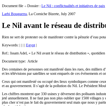
Document file
Dossier :
Le Nil : conflictualités et initiatives de paix
Larbi Bouguerra
, La Corniche Bizerte, July 2007
Le Nil avant le réseau de distri
Rien ne sert de protester ou de manifester contre la pénurie d’eau pota
Keywords:
|
|
|
|
Egypt
|
Ref.: Issam Adel, « Le Nil avant le réseau de distribution », quotidie
Document type: Article
Des centaines de personnes ont manifesté dans les rues, des milliers d’
et les télévisions par satellites se sont emparés de ces évènements et 
Ceux qui ont manifesté ou occupé des lieux symboliques comme ceux qui 
et au gouvernement. Il s’agit de la pollution du Nil. Le Président Mouba
Les chiffres montrent que 330 usines y déversent des polluants industr
jeté annuellement. Il ne faut pas non plus oublier que 1500 villages y 
plus cher n’est pas le fait du gouvernement seul mais que nous y partici