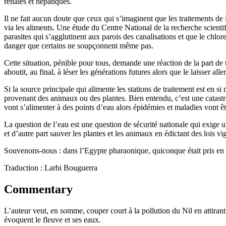
rénales et hépatiques.
Il ne fait aucun doute que ceux qui s’imaginent que les traitements de 
via les aliments. Une étude du Centre National de la recherche scienti
parasites qui s’agglutinent aux parois des canalisations et que le chlor
danger que certains ne soupçonnent même pas.
Cette situation, pénible pour tous, demande une réaction de la part de
aboutit, au final, à léser les générations futures alors que le laisser all
Si la source principale qui alimente les stations de traitement est en si
provenant des animaux ou des plantes. Bien entendu, c’est une catastro
vont s’alimenter à des points d’eau alors épidémies et maladies vont êtr
La question de l’eau est une question de sécurité nationale qui exige un
et d’autre part sauver les plantes et les animaux en édictant des lois vi
Souvenons-nous : dans l’Egypte pharaonique, quiconque était pris en t
Traduction : Larbi Bouguerra
Commentary
L’auteur veut, en somme, couper court à la pollution du Nil en attirant 
évoquent le fleuve et ses eaux.