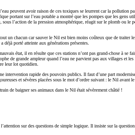
l’eau peuvent avoir raison de ces toxiques se leurrent car la pollution p
fique portant sur l’eau potable a montré que les pompes que les gens ut
e, sous l’action de la pression atmosphérique, réagit sur le plomb ou le 
 tout un chacun car sauver le Nil est bien moins coûteux que de traiter l
er a déjà porté atteinte aux générations présentes.
 mauvais état, il en résulte que ces stations n’ont pas grand-chose à se fa
phe de grande ampleur quand l’eau ne parvient pas aux villages et les m
e leur lot quotidien.
e intervention rapide des pouvoirs publics. Il faut d’une part moderniser
goureuses et sévères placées sous le mot d’ordre suivant : le Nil avant le
rain de baigner ses animaux dans le Nil était sévèrement châtié !
l’attention sur des questions de simple logique. Il insiste sur la questi