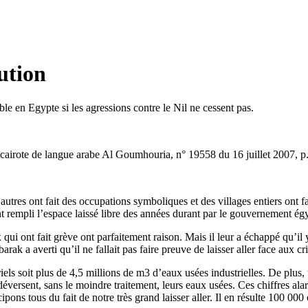
bution
ble en Egypte si les agressions contre le Nil ne cessent pas.
n cairote de langue arabe Al Goumhouria, n° 19558 du 16 juillet 2007, p
autres ont fait des occupations symboliques et des villages entiers ont 
ont rempli l’espace laissé libre des années durant par le gouvernement ég
ont fait grève ont parfaitement raison. Mais il leur a échappé qu’il y a
rak a averti qu’il ne fallait pas faire preuve de laisser aller face aux 
iels soit plus de 4,5 millions de m3 d’eaux usées industrielles. De plus
déversent, sans le moindre traitement, leurs eaux usées. Ces chiffres al
pons tous du fait de notre très grand laisser aller. Il en résulte 100 000