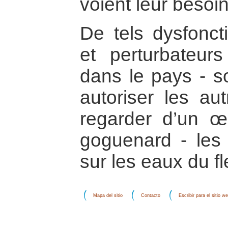
voient leur besoi
De tels dysfonc
et perturbateur
dans le pays - s
autoriser les aut
regarder d’un œi
goguenard - les 
sur les eaux du f
Mapa del sitio
Contacto
Escribir para el sitio w