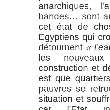
anarchiques, l’
bandes… sont au
cet état de chos
Egyptiens qui cro
détournent
« l’e
les nouveaux
construction et d
est que quartier
pauvres se retr
situation et souf
car l’Etat i