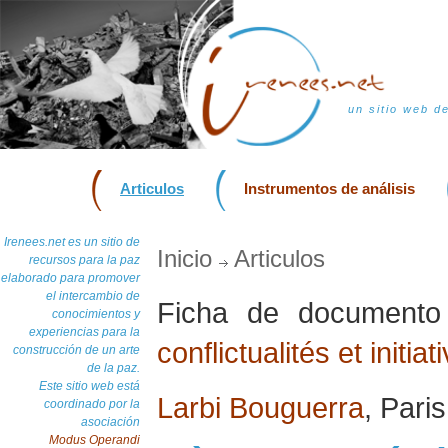
un sitio web d
Articulos
Instrumentos de análisis
Irenees.net es un sitio de
Inicio
Articulos
recursos para la paz
elaborado para promover
el intercambio de
Ficha de document
conocimientos y
experiencias para la
conflictualités et initia
construcción de un arte
de la paz.
Este sitio web está
Larbi Bouguerra
, Pari
coordinado por la
asociación
Modus Operandi