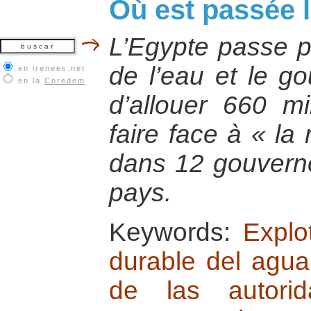
Où est passée l
L’Egypte passe p
de l’eau et le g
en irenees.net
en la
Coredem
d’allouer 660 mi
faire face à « la 
dans 12 gouverno
pays.
Keywords:
Explo
durable del agua
de las autorid