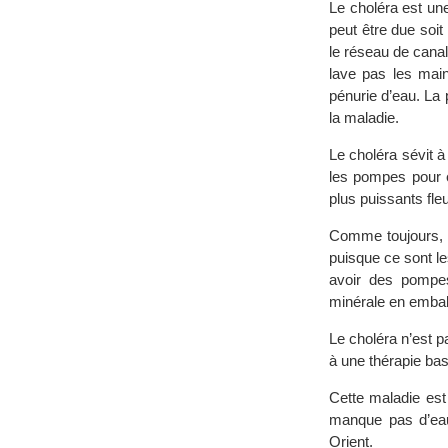
Le choléra est un
peut être due soi
le réseau de canal
lave pas les main
pénurie d’eau. La
la maladie.
Le choléra sévit à
les pompes pour e
plus puissants fleu
Comme toujours, c
puisque ce sont le
avoir des pompes
minérale en embal
Le choléra n’est pa
à une thérapie bas
Cette maladie est
manque pas d’eau
Orient.