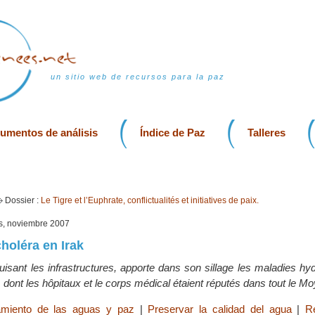
un sitio web de recursos para la paz
rumentos de análisis
Índice de Paz
Talleres
Dossier :
Le Tigre et l’Euphrate, conflictualités et initiatives de paix.
is, noviembre 2007
holéra en Irak
uisant les infrastructures, apporte dans son sillage les maladies hyd
 dont les hôpitaux et le corps médical étaient réputés dans tout le M
miento de las aguas y paz
|
Preservar la calidad del agua
|
Re