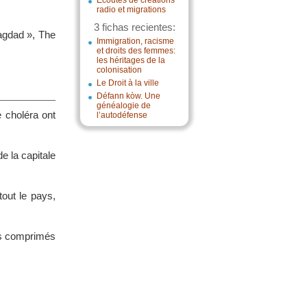
Écoutes de créations
radio et migrations
3 fichas recientes:
Bagdad », The
Immigration, racisme
et droits des femmes:
les héritages de la
colonisation
Le Droit à la ville
Défann kòw. Une
généalogie de
 choléra ont
l’autodéfense
de la capitale
out le pays,
des comprimés