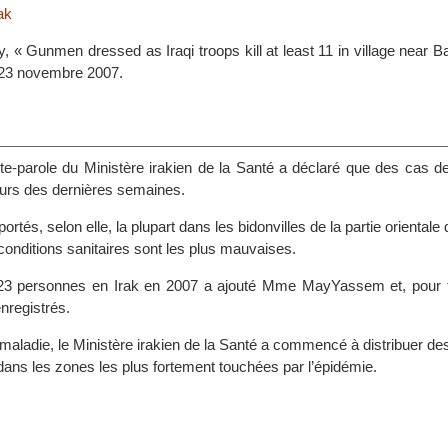
ak
, « Gunmen dressed as Iraqi troops kill at least 11 in village near 
23 novembre 2007.
-parole du Ministère irakien de la Santé a déclaré que des cas de
ours des dernières semaines.
ortés, selon elle, la plupart dans les bidonvilles de la partie orientale 
conditions sanitaires sont les plus mauvaises.
 23 personnes en Irak en 2007 a ajouté Mme MayYassem et, pour t
nregistrés.
e maladie, le Ministère irakien de la Santé a commencé à distribuer 
u dans les zones les plus fortement touchées par l’épidémie.