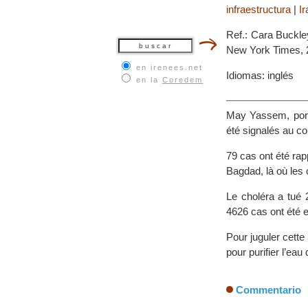
infraestructura
|
Ir
Ref.: Cara Buckley
New York Times, 
en irenees.net
Idiomas: inglés
en la
Coredem
May Yassem, porte
été signalés au c
79 cas ont été rapp
Bagdad, là où les 
Le choléra a tué
4626 cas ont été e
Pour juguler cett
pour purifier l’ea
Commentario