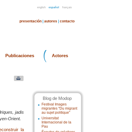
english
español
français
presentación
|
autores
|
contacto
Publicaciones
Actores
Blog de Modop
Festival Images
migrantes "Du migrant
riques, jadis
au sujet politique"
oyen-Orient.
Universitat
Internacional de la
Pau
construir la