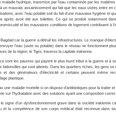
e maladie hydrique, transmise par l’eau contaminée par les matières 
t à un mauvais assainissement qui fait que les eaux usées entre en 
isations, avec l’eau potable soit du fait d’une mauvaise hygiène et q
s après avoir été aux toilettes. Ce qui se produit notamment dan
 promiscuité et les mauvaises conditions de logement contribuent à l
 Bagdad car la guerre a détruit les infrastructures. Le manque d’électri
nvoyer l’eau (usée ou potable) dans le réseau ne fonctionnent plus
ves de la région, le Tigre, traverse la capitale irakienne.
e sont les pauvres qui payent le plus lourd tribut à la guerre et à 
s bidonvilles qui sont atteints. Dans les quartiers riches, les gens se 
 et des générateurs d’électricité et certains peuvent même reco
lage plastique.
s une maladie mortelle si on dispose d’antibiotiques pour la traiter et 
ée sur l’hydratation avec des solutions ayant une composition correc
 le signe d’un dysfonctionnement grave dans la société irakienne ca
 et la compétence de son corps médical était reconnue dans to