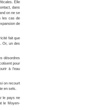
fécales. Elle
contact, dans
uand on ne se
s les cas de
’expansion de
cité fait que
. Or, un des
ses désordres
cotisent pour
urir à l’eau
si on recourt
te en sels.
r le pays ne
ut le Moyen-