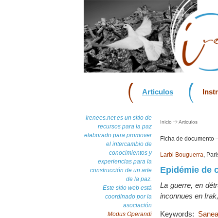
Articulos
Inst
Irenees.net es un sitio de
Inicio
Articulos
recursos para la paz
elaborado para promover
Ficha de documento
el intercambio de
conocimientos y
Larbi Bouguerra
, Par
experiencias para la
Epidémie de c
construcción de un arte
de la paz.
La guerre, en détr
Este sitio web está
inconnues en Irak,
coordinado por la
asociación
Keywords:
Sanea
Modus Operandi