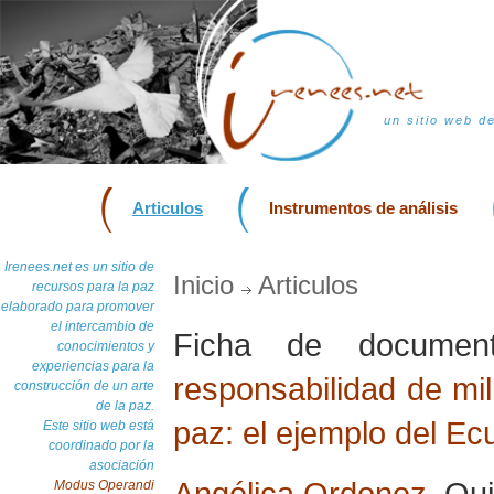
un sitio web d
Articulos
Instrumentos de análisis
Irenees.net es un sitio de
Inicio
Articulos
recursos para la paz
elaborado para promover
el intercambio de
Ficha de docume
conocimientos y
experiencias para la
responsabilidad de mil
construcción de un arte
de la paz.
paz: el ejemplo del Ec
Este sitio web está
coordinado por la
asociación
Angélica Ordonez
, Qu
Modus Operandi