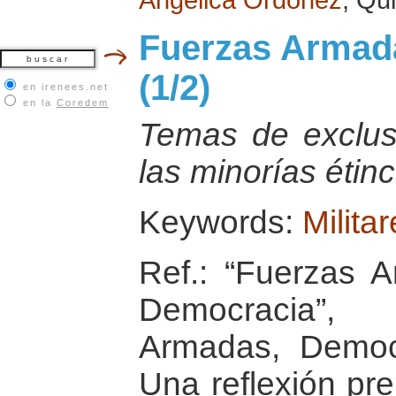
Fuerzas Armada
(1/2)
en irenees.net
en la
Coredem
Temas de exclus
las minorías étin
Keywords:
Milita
Ref.: “Fuerzas A
Democracia”, 
Armadas, Democ
Una reflexión pre