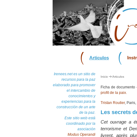
Articulos
Inst
Irenees.net es un sitio de
Inicio
Articulos
recursos para la paz
elaborado para promover
Ficha de documento
el intercambio de
profit de la paix.
conocimientos y
experiencias para la
Tristan Routier
, Paris
construcción de un arte
Les secrets d
de la paz.
Este sitio web está
Cet ouvrage a été
coordinado por la
terrorisme et Den
asociación
Modus Operandi
livrent, après p