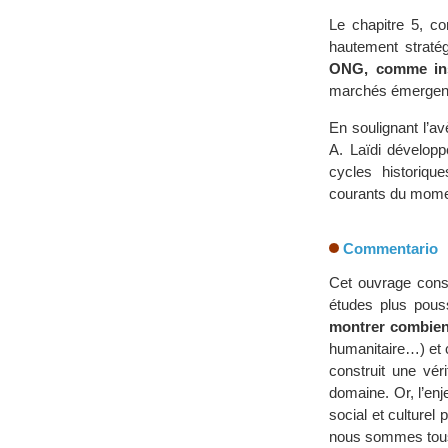
Le chapitre 5, co
hautement stratég
ONG, comme inst
marchés émergents
En soulignant l’a
A. Laïdi développ
cycles historiq
courants du mome
Commentario
Cet ouvrage const
études plus pous
montrer combien
humanitaire…) et c
construit une vé
domaine. Or, l’en
social et culturel
nous sommes tous 