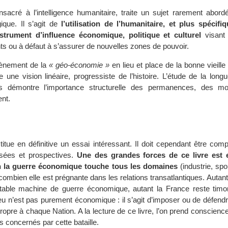
nsacré à l’intelligence humanitaire, traite un sujet rarement abord
ique. Il s’agit de
l’utilisation de l’humanitaire, et plus spécif
rument d’influence économique, politique et culturel
visant 
 ou à défaut à s’assurer de nouvelles zones de pouvoir.
vènement de la
« géo-économie »
en lieu et place de la bonne vieille 
e une vision linéaire, progressiste de l’histoire. L’étude de la lon
ues démontre l’importance structurelle des permanences, des m
nt.
itue en définitive un essai intéressant. Il doit cependant être com
sées et prospectives.
Une des grandes forces de ce livre est 
 la guerre économique touche tous les domaines
(industrie, spo
ombien elle est prégnante dans les relations transatlantiques. Autan
ritable machine de guerre économique, autant la France reste tim
jeu n’est pas purement économique : il s’agit d’imposer ou de défen
 propre à chaque Nation. A la lecture de ce livre, l’on prend conscience
concernés par cette bataille.