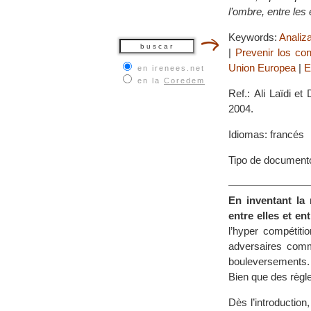
l’ombre, entre les 
Keywords:
Analiz
|
Prevenir los con
Union Europea
|
E
en irenees.net
en la
Coredem
Ref.: Ali Laïdi e
2004.
Idiomas: francés
Tipo de documento
En inventant la 
entre elles et ent
l’hyper compétitio
adversaires comm
bouleversements. 
Bien que des règles
Dès l’introduction