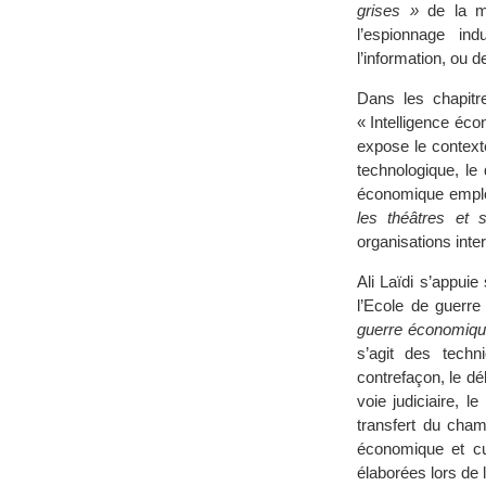
grises »
de la mo
l’espionnage in
l’information, ou 
Dans les chapitr
« Intelligence éco
expose le contexte
technologique, le 
économique emplo
les théâtres et 
organisations inte
Ali Laïdi s’appui
l’Ecole de guerre
guerre économiqu
s’agit des tech
contrefaçon, le d
voie judiciaire, l
transfert du cham
économique et cul
élaborées lors de