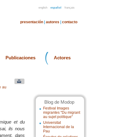
english
español
français
presentación
|
autores
|
contacto
Publicaciones
Actores
e au
Blog de Modop
Festival Images
migrantes "Du migrant
au sujet politique"
omique et du
Universitat
Internacional de la
ai, ils nous
Pau
rament, dans