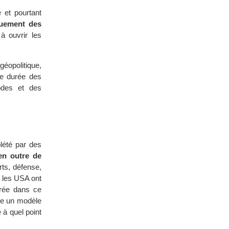
é et pourtant
iquement des
à ouvrir les
géopolitique,
gue durée des
odes et des
plété par des
en outre de
rts, défense,
t les USA ont
orée dans ce
dre un modèle
 à quel point