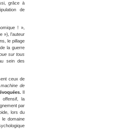
ssi, grâce à
pulation de
nomique ! »,
 »), l’auteur
s, le pillage
 de la guerre
oue sur tous
’au sein des
mment ceux de
 machine de
 évoquées.
Il
offensif, la
eignement par
oide, lors du
s le domaine
sychologique