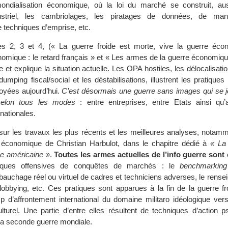
ndialisation économique, où la loi du marché se construit, au
dustriel, les cambriolages, les piratages de données, de mani
de techniques d’emprise, etc.
es 2, 3 et 4, (« La guerre froide est morte, vive la guerre éco
nomique : le retard français » et « Les armes de la guerre économique
 et explique la situation actuelle. Les OPA hostiles, les délocalisation
dumping fiscal/social et les déstabilisations, illustrent les pratiques
yées aujourd’hui.
C’est désormais une guerre sans images qui se j
selon tous les modes
: entre entreprises, entre Etats ainsi qu
rnationales.
e sur les travaux les plus récents et les meilleures analyses, nota
 économique de Christian Harbulot, dans le chapitre dédié à
« La
e américaine »
.
Toutes les armes actuelles de l’info guerre sont
niques offensives de conquêtes de marchés : le
benchmarking
ébauchage réel ou virtuel de cadres et techniciens adverses, le rens
e lobbying, etc. Ces pratiques sont apparues à la fin de la guerre fr
p d’affrontement international du domaine militaro idéologique ver
turel. Une partie d’entre elles résultent de techniques d’action p
 la seconde guerre mondiale.