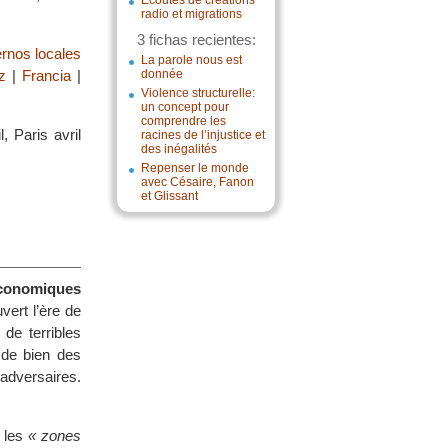
Écoutes de créations
radio et migrations
3 fichas recientes:
rnos locales
La parole nous est
z
|
Francia
|
donnée
Violence structurelle:
un concept pour
comprendre les
, Paris avril
racines de l’injustice et
des inégalités
Repenser le monde
avec Césaire, Fanon
et Glissant
économiques
vert l’ère de
 de terribles
 de bien des
 adversaires.
s les
« zones