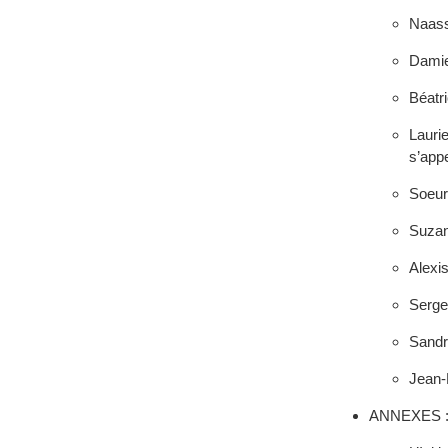
Naass
Damie
Béatr
Lauri
s’appe
Soeur 
Suzan
Alexis
Serg
Sandr
Jean-
ANNEXES 