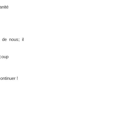
anité
 de nous; il
 coup
ontinuer !