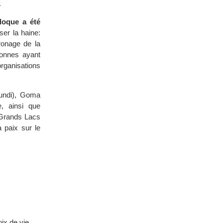
.
loque a été
er la haine:
ronage de la
sonnes ayant
organisations
.
rundi), Goma
, ainsi que
s Grands Lacs
a paix sur le
ix de vie