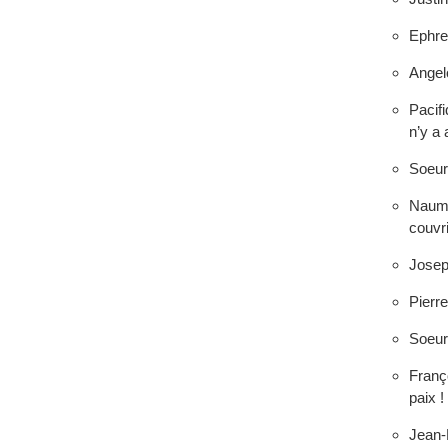
Ephre
Angel
Pacif
n’y a
Soeur
Naum 
couvrir
Joseph
Pierre
Soeur
Franç
paix !
Jean-