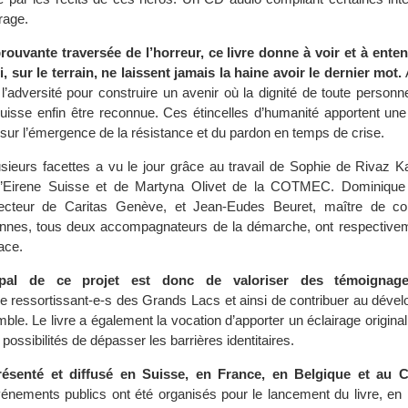
rage.
rouvante traversée de l’horreur, ce livre donne à voir et à ente
, sur le terrain, ne laissent jamais la haine avoir le dernier mot.
A
r l’adversité pour construire un avenir où la dignité de toute personn
 puisse enfin être reconnue. Ces étincelles d’humanité apportent une
 sur l’émergence de la résistance et du pardon en temps de crise.
sieurs facettes a vu le jour grâce au travail de Sophie de Rivaz K
d’Eirene Suisse et de Martyna Olivet de la COTMEC. Dominique 
recteur de Caritas Genève, et Jean-Eudes Beuret, maître de co
ennes, tous deux accompagnateurs de la démarche, ont respectivem
ace.
ncipal de ce projet est donc de valoriser des témoignag
e ressortissant-e-s des Grands Lacs et ainsi de contribuer au déve
le. Le livre a également la vocation d’apporter un éclairage original
 possibilités de dépasser les barrières identitaires.
présenté et diffusé en Suisse, en France, en Belgique et au 
énements publics ont été organisés pour le lancement du livre, en