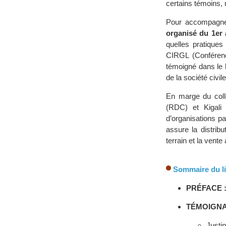
certains témoins,
Pour accompagner
organisé du 1er
quelles pratiques
CIRGL (Conférenc
témoigné dans le l
de la société civi
En marge du coll
(RDC) et Kigali
d’organisations p
assure la distrib
terrain et la vente 
Sommaire du li
PRÉFACE 
TÉMOIGNA
Justi