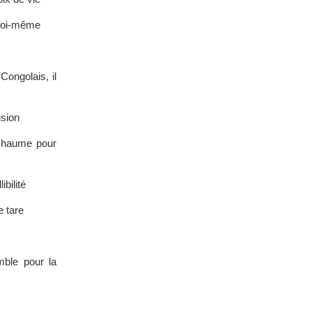
 soi-même
Congolais, il
usion
 chaume pour
bilité
e tare
mble pour la