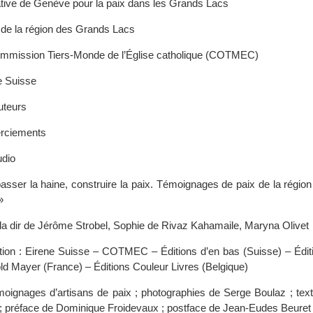
tiative de Genève pour la paix dans les Grands Lacs
 de la région des Grands Lacs
mmission Tiers-Monde de l’Église catholique (COTMEC)
e Suisse
uteurs
rciements
dio
asser la haine, construire la paix. Témoignages de paix de la régio
»
la dir de Jérôme Strobel, Sophie de Rivaz Kahamaile, Maryna Olivet
tion : Eirene Suisse – COTMEC – Éditions d’en bas (Suisse) – Édit
ld Mayer (France) – Éditions Couleur Livres (Belgique)
moignages d’artisans de paix ; photographies de Serge Boulaz ; tex
 ; préface de Dominique Froidevaux ; postface de Jean-Eudes Beuret