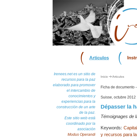
Articulos
Inst
Irenees.net es un sitio de
Inicio
Articulos
recursos para la paz
elaborado para promover
Ficha de documento
el intercambio de
conocimientos y
Suisse, octubre 2012
experiencias para la
Dépasser la ha
construcción de un arte
de la paz.
Témoignages de l
Este sitio web está
coordinado por la
Keywords:
Capita
asociación
y recursos para l
Modus Operandi