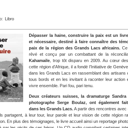
: Libro
Dépasser la haine, construire la paix est un liv
et nécessaire, destiné à faire connaître des té
paix de la région des Grands Lacs africains.
Ce 
rêvé et conçu par un combattant de la réconcili
Kahamaile
, trop tôt disparu en 2009. Au cœur d
cette région d’Afrique, il a fondé l’Initiative de Genèv
dans les Grands Lacs en rassemblant des artisans d
tous bords et en les invitant à raconter leur action
vivre ensemble. Pari fou, pari tenu.
Deux créateurs suisses, la dramaturge Sandra 
photographe Serge Boulaz, ont également fai
dans les Grands Lacs.
A partir des rencontres ave
 partagent, à leur tour, leur parole et leur vision de cette région 
ion. En plus des témoignages, le livre accueil ainsi un reportage phot
é par les récits de ces héros. Un CD audio compilant certaines inte