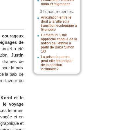
Écoutes de créations
radio et migrations
3 fichas recientes:
Articulation entre le
droit à la ville et la
transition écologique à
Grenoble
Cameroun : Une
re courageux
approche critique de la
moignages de
notion de l’ethnie à
partir de Baba Simon
projet a été
1/3
ation,
Justin
La prise de parole
es drames de
peut-elle émanciper
de la position
e pour la paix
victimaire ?
e la paix de
 en faveur du
Korol et le
t le voyage
c ces femmes
ravagée et en
ographique et
rviews vient