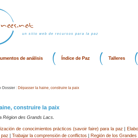
un sitio web de recursos para la paz
rumentos de análisis
Índice de Paz
Talleres
Dossier :
Dépasser la haine, construire la paix
ine, construire la paix
a Région des Grands Lacs.
lización de conocimientos prácticos (savoir faire) para la paz
|
Elab
a paz
|
Trabajar la comprensión de conflictos
|
Región de los Grandes