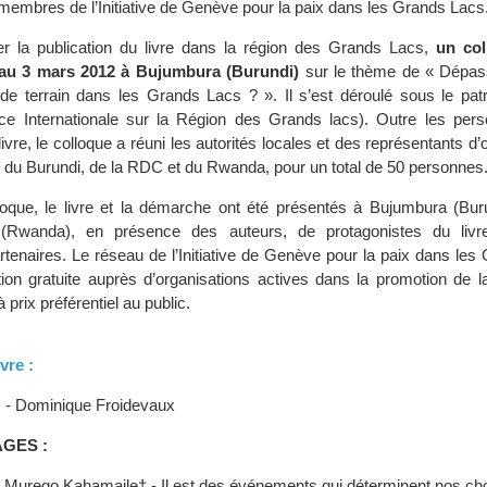
 membres de l’Initiative de Genève pour la paix dans les Grands Lacs
 la publication du livre dans la région des Grands Lacs,
un col
 au 3 mars 2012 à Bujumbura (Burundi)
sur le thème de « Dépass
 de terrain dans les Grands Lacs ? ». Il s’est déroulé sous le pat
e Internationale sur la Région des Grands lacs). Outre les per
ivre, le colloque a réuni les autorités locales et des représentants d’
le du Burundi, de la RDC et du Rwanda, pour un total de 50 personnes
oque, le livre et la démarche ont été présentés à Bujumbura (Bu
 (Rwanda), en présence des auteurs, de protagonistes du livre
artenaires. Le réseau de l’Initiative de Genève pour la paix dans le
ution gratuite auprès d’organisations actives dans la promotion de l
à prix préférentiel au public.
vre :
:
- Dominique Froidevaux
GES :
n Murego Kahamaile† - Il est des événements qui déterminent nos cho