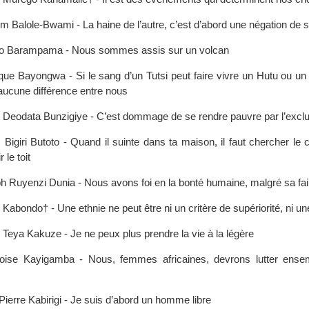
m Balole-Bwami - La haine de l’autre, c’est d’abord une négation de
o Barampama - Nous sommes assis sur un volcan
ique Bayongwa - Si le sang d’un Tutsi peut faire vivre un Hutu ou un 
 aucune différence entre nous
 Deodata Bunzigiye - C’est dommage de se rendre pauvre par l’excl
Bigiri Butoto - Quand il suinte dans ta maison, il faut chercher le
 le toit
 Ruyenzi Dunia - Nous avons foi en la bonté humaine, malgré sa failli
 Kabondo† - Une ethnie ne peut être ni un critère de supériorité, ni un
 Teya Kakuze - Je ne peux plus prendre la vie à la légère
oise Kayigamba - Nous, femmes africaines, devrons lutter ense
Pierre Kabirigi - Je suis d’abord un homme libre