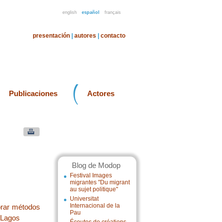
english
español
français
presentación
|
autores
|
contacto
Publicaciones
Actores
Blog de Modop
Festival Images
migrantes "Du migrant
au sujet politique"
Universitat
Internacional de la
orar métodos
Pau
 Lagos