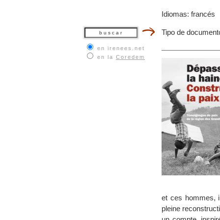
Idiomas: francés
Tipo de documento
en irenees.net
en la
Coredem
et ces hommes, ils
pleine reconstruct
un compte, inspir