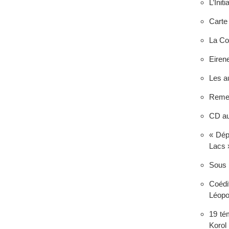
L’Ini
Carte
La Co
Eiren
Les a
Reme
CD au
« Dép
Lacs 
Sous 
Coédi
Léopo
19 té
Korol