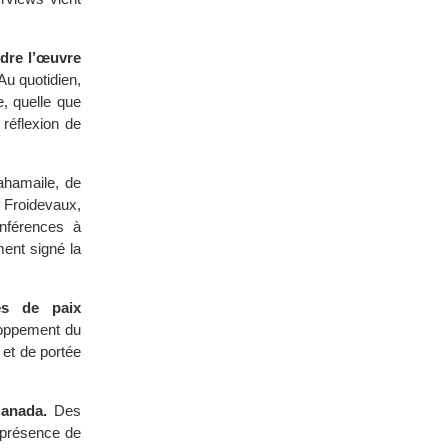
ndre l’œuvre
u quotidien,
e, quelle que
 réflexion de
ahamaile, de
Froidevaux,
nférences à
ent signé la
es de paix
loppement du
 et de portée
Canada.
Des
 présence de