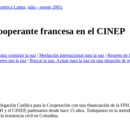
mérica Latina, julio - agosto 2003.
ooperante francesa en el CINEP
para construir la paz
|
Mediación internacional para la paz
|
Respeto de l
eres por la paz
|
Buscar la paz. Actuar para la paz en una situación de g
legación Católica para la Cooperación con una financiación de la FPH
y el CINEP, partenarios desde hace 15 años. Trabajamos en la metodolog
a resistencia civil en Colombia.