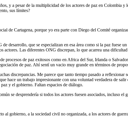
os, y a pesar de la multiplicidad de los actores de paz en Colombia y lo
nto, sus límites?
ocial de Cartagena, porque yo era parte con Diego del Comité organizad
 de desarrollo, que se especializan en esa área como si la paz fuese 
os actores. Las diferentes ONG discrepan, lo que acarrea una dificulta
 procesos de paz exitosos como en Africa del Sur, Irlanda o Salvador. 
negociación de paz. Ahí sentí un vacio muy grande en términos de propo
uchas discrepancias. Me parece que tanto tiempo pasado a reflexionar so
e hace un trabajo impresionante con una voluntad verdadera de salir del
 paz y el gobierno. Faltan espacios de diálogo.
mún se desprendería si todos los actores fuesen asociados, incluso el 
al gobierno, a la sociedad civil no organizada, a los actores de guerra