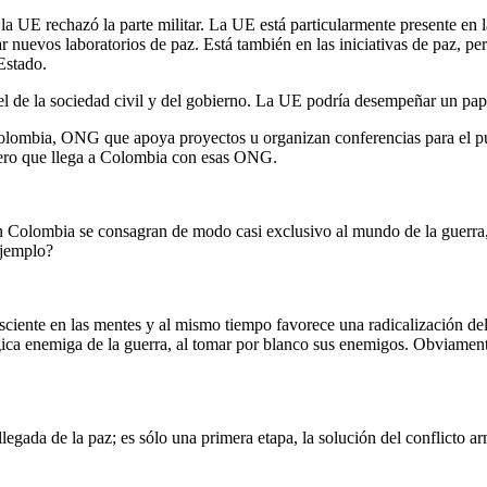
a UE rechazó la parte militar. La UE está particularmente presente en 
evos laboratorios de paz. Está también en las iniciativas de paz, pero
Estado.
vel de la sociedad civil y del gobierno. La UE podría desempeñar un pap
Colombia, ONG que apoya proyectos u organizan conferencias para el p
inero que llega a Colombia con esas ONG.
 Colombia se consagran de modo casi exclusivo al mundo de la guerra, de
ejemplo?
nsciente en las mentes y al mismo tiempo favorece una radicalización 
lógica enemiga de la guerra, al tomar por blanco sus enemigos. Obviame
legada de la paz; es sólo una primera etapa, la solución del conflicto 