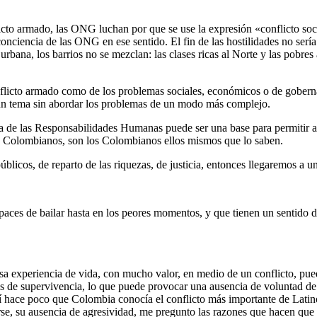
licto armado, las ONG luchan por que se use la expresión «conflicto soci
onciencia de las ONG en ese sentido. El fin de las hostilidades no serí
rbana, los barrios no se mezclan: las clases ricas al Norte y las pobres a
onflicto armado como de los problemas sociales, económicos o de gober
 un tema sin abordar los problemas de un modo más complejo.
arta de las Responsabilidades Humanas puede ser una base para permitir 
s Colombianos, son los Colombianos ellos mismos que lo saben.
úblicos, de reparto de las riquezas, de justicia, entonces llegaremos a u
ces de bailar hasta en los peores momentos, y que tienen un sentido de
a experiencia de vida, con mucho valor, en medio de un conflicto, pued
os de supervivencia, lo que puede provocar una ausencia de voluntad de
í hace poco que Colombia conocía el conflicto más importante de Latin
rse, su ausencia de agresividad, me pregunto las razones que hacen que 