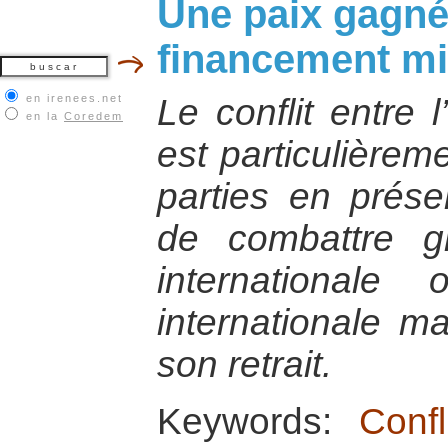
Une paix gagnée
financement mil
en irenees.net
Le conflit entre l
en la
Coredem
est particulièrem
parties en prés
de combattre gr
international
internationale m
son retrait.
Keywords:
Confl