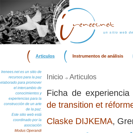
un sitio web d
Articulos
Instrumentos de análisis
Irenees.net es un sitio de
Inicio
Articulos
recursos para la paz
elaborado para promover
el intercambio de
Ficha de experienci
conocimientos y
experiencias para la
de transition et réform
construcción de un arte
de la paz.
Este sitio web está
Claske DIJKEMA
, Gr
coordinado por la
asociación
Modus Operandi