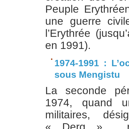
Peuple Erythrée
une guerre civile
l’Erythrée (jusqu
en 1991).
1974-1991 : L’o
sous Mengistu
La seconde pé
1974, quand un
militaires, d
« Derg » , re