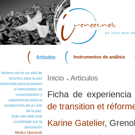
un sitio web d
Articulos
Instrumentos de análisis
Irenees.net es un sitio de
Inicio
Articulos
recursos para la paz
elaborado para promover
el intercambio de
Ficha de experienci
conocimientos y
experiencias para la
de transition et réform
construcción de un arte
de la paz.
Este sitio web está
Karine Gatelier
, Greno
coordinado por la
asociación
Modus Operandi