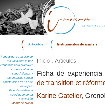
un sitio web d
Articulos
Instrumentos de análisis
Irenees.net es un sitio de
Inicio
Articulos
recursos para la paz
elaborado para promover
el intercambio de
Ficha de experienci
conocimientos y
experiencias para la
de transition et réform
construcción de un arte
de la paz.
Este sitio web está
Karine Gatelier
, Greno
coordinado por la
asociación
Modus Operandi