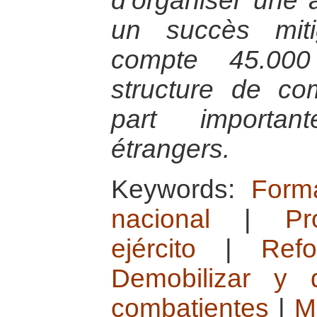
d’organiser une 
un succès mit
compte 45.00
structure de c
part importan
étrangers.
Keywords:
Form
nacional
|
Pr
ejército
|
Refo
Demobilizar y
combatientes
|
M