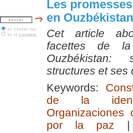
Les promesses d
en Ouzbékista
en irenees.net
Cet article abo
en la
Coredem
facettes de la
Ouzbékistan: 
structures et ses
Keywords:
Const
de la identi
Organizaciones 
por la paz