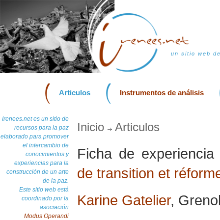
un sitio web d
Articulos
Instrumentos de análisis
Irenees.net es un sitio de
Inicio
Articulos
recursos para la paz
elaborado para promover
el intercambio de
Ficha de experienci
conocimientos y
experiencias para la
de transition et réform
construcción de un arte
de la paz.
Este sitio web está
Karine Gatelier
, Greno
coordinado por la
asociación
Modus Operandi