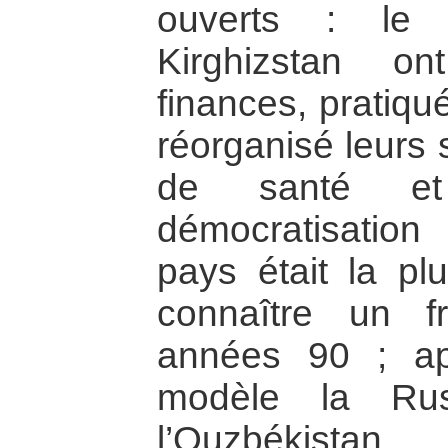
ouverts : le 
Kirghizstan on
finances, pratiqu
réorganisé leurs 
de santé et 
démocratisation
pays était la p
connaître un f
années 90 ; ap
modèle la Rus
l’Ouzbékistan.