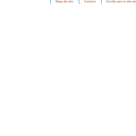
Mapa del sitio
Contacto
Escribir para el sitio w