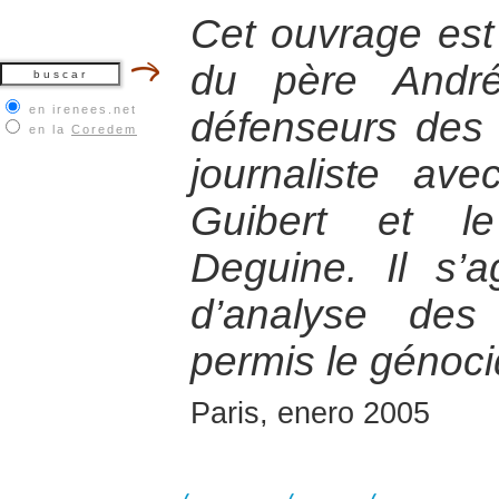
Cet ouvrage est l
du père André
en irenees.net
défenseurs des 
en la
Coredem
journaliste ave
Guibert et le
Deguine. Il s’a
d’analyse des
permis le génoc
Paris, enero 2005