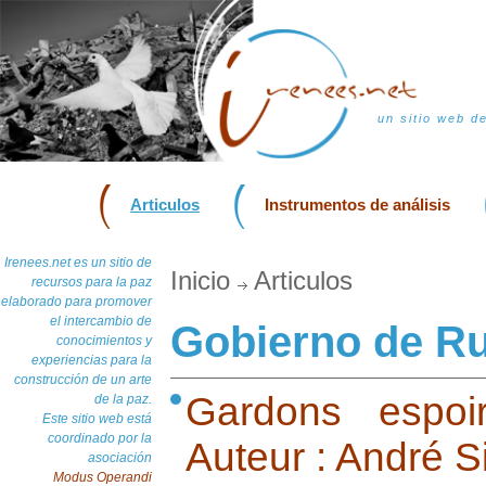
un sitio web d
Articulos
Instrumentos de análisis
Irenees.net es un sitio de
Inicio
Articulos
recursos para la paz
elaborado para promover
el intercambio de
Gobierno de R
conocimientos y
experiencias para la
construcción de un arte
Gardons espoi
de la paz.
Este sitio web está
coordinado por la
Auteur : André 
asociación
Modus Operandi