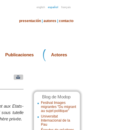
english
español
français
presentación
|
autores
|
contacto
Publicaciones
Actores
Blog de Modop
Festival Images
nt aux Etats-
migrantes "Du migrant
au sujet politique"
 sous tutelle
Universitat
phère privée.
Internacional de la
Pau