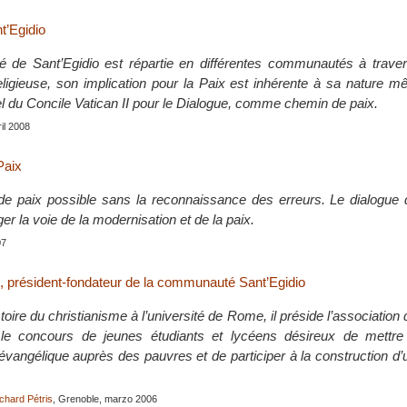
t’Egidio
de Sant’Egidio est répartie en différentes communautés à trave
gieuse, son implication pour la Paix est inhérente à sa nature m
el du Concile Vatican II pour le Dialogue, comme chemin de paix.
ril 2008
Paix
 de paix possible sans la reconnaissance des erreurs. Le dialogue 
er la voie de la modernisation et de la paix.
07
, président-fondateur de la communauté Sant’Egidio
toire du christianisme à l’université de Rome, il préside l’association 
e concours de jeunes étudiants et lycéens désireux de mettre 
évangélique auprès des pauvres et de participer à la construction 
chard Pétris
, Grenoble, marzo 2006