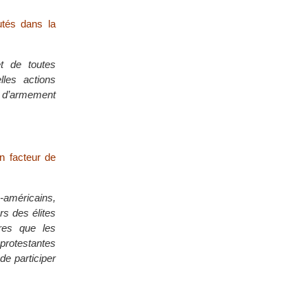
utés dans la
t de toutes
lles actions
s d’armement
un facteur de
o-américains,
rs des élites
tres que les
rotestantes
de participer