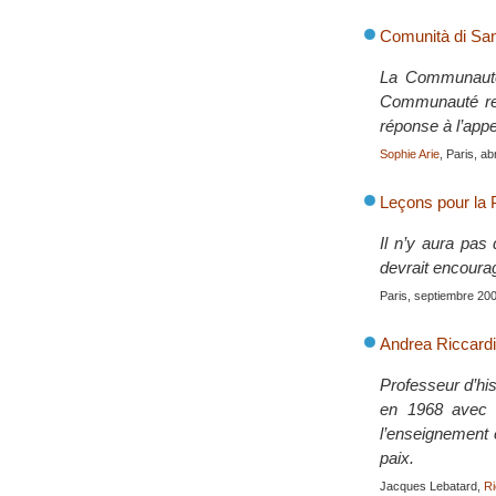
Comunità di San
La Communauté 
Communauté reli
réponse à l’app
Sophie Arie
, Paris, ab
Leçons pour la 
Il n’y aura pas
devrait encourag
Paris, septiembre 20
Andrea Riccardi
Professeur d’his
en 1968 avec l
l’enseignement 
paix.
Jacques Lebatard,
Ri