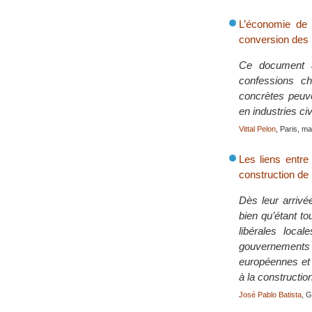
L’économie de 
conversion des 
Ce document a
confessions ch
concrètes peuve
en industries civ
Vittal Pelon
, Paris, m
Les liens entre
construction de 
Dès leur arrivé
bien qu’étant to
libérales loca
gouvernements
européennes et n
à la constructio
José Pablo Batista
, 