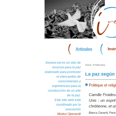
Articulos
Inst
Irenees.net es un sitio de
Inicio
Articulos
recursos para la paz
elaborado para promover
La paz según 
el intercambio de
conocimientos y
Politique et reli
experiencias para la
construcción de un arte
Camille Froidev
de la paz.
Este sitio web está
Unis : un esprit
coordinado por la
chrétienne, et un
asociación
Bianca Zanardi, Paris,
Modus Operandi