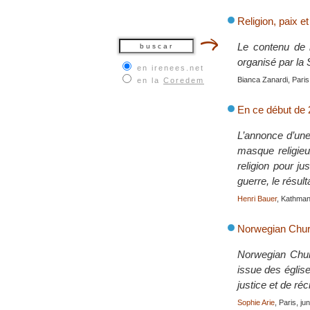
Religion, paix e
Le contenu de l
organisé par la
en irenees.net
Bianca Zanardi, Pari
en la
Coredem
En ce début de 2
L’annonce d’une
masque religieu
religion pour ju
guerre, le résul
Henri Bauer
, Kathma
Norwegian Churc
Norwegian Churc
issue des églis
justice et de ré
Sophie Arie
, Paris, ju