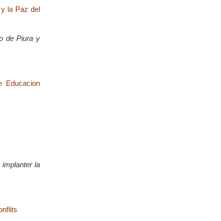
 y la Paz del
do de Piura y
de Educacion
 implanter la
nflits