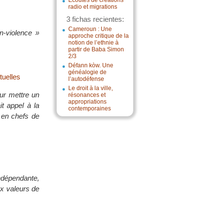
Écoutes de créations
radio et migrations
3 fichas recientes:
Cameroun : Une
n-violence »
approche critique de la
notion de l’ethnie à
partir de Baba Simon
2/3
Défann kòw. Une
généalogie de
tuelles
l’autodéfense
Le droit à la ville,
our mettre un
résonances et
appropriations
it appel à la
contemporaines
x en chefs de
ndépendante,
ux valeurs de