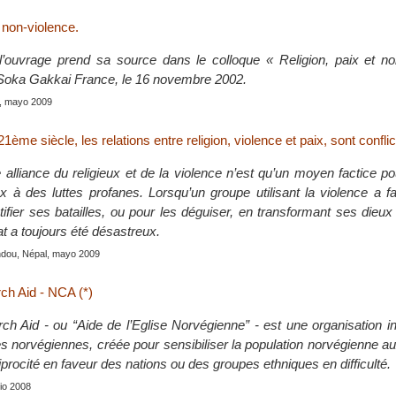
t non-violence.
’ouvrage prend sa source dans le colloque « Religion, paix et no
 Soka Gakkai France, le 16 novembre 2002.
s, mayo 2009
1ème siècle, les relations entre religion, violence et paix, sont conflic
 alliance du religieux et de la violence n’est qu’un moyen factice p
x à des luttes profanes. Lorsqu’un groupe utilisant la violence a fa
stifier ses batailles, ou pour les déguiser, en transformant ses dieu
tat a toujours été désastreux.
ndou, Népal, mayo 2009
h Aid - NCA (*)
h Aid - ou “Aide de l’Eglise Norvégienne” - est une organisation i
es norvégiennes, créée pour sensibiliser la population norvégienne a
ciprocité en faveur des nations ou des groupes ethniques en difficulté.
nio 2008