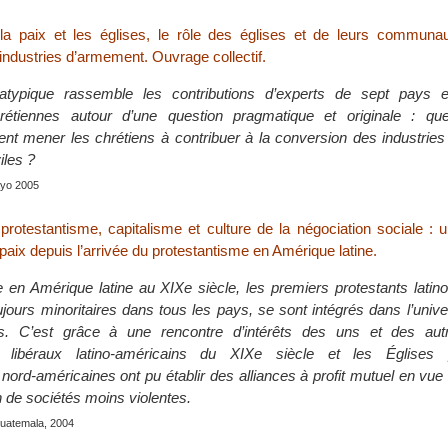
la paix et les églises, le rôle des églises et de leurs communa
industries d’armement. Ouvrage collectif.
typique rassemble les contributions d’experts de sept pays e
rétiennes autour d’une question pragmatique et originale : que
nt mener les chrétiens à contribuer à la conversion des industrie
iles ?
ayo 2005
 protestantisme, capitalisme et culture de la négociation sociale : 
paix depuis l’arrivée du protestantisme en Amérique latine.
e en Amérique latine au XIXe siècle, les premiers protestants latin
ujours minoritaires dans tous les pays, se sont intégrés dans l’unive
les. C’est grâce à une rencontre d’intérêts des uns et des au
 libéraux latino-américains du XIXe siècle et les Églises p
ord-américaines ont pu établir des alliances à profit mutuel en vue 
n de sociétés moins violentes.
Guatemala, 2004