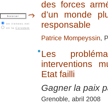
des forces armé
d’un monde plus
responsable
en irenees.net
en la
Coredem
Patrice Mompeyssin
, 
Les probléma
interventions m
Etat failli
Gagner la paix pa
Grenoble, abril 2008