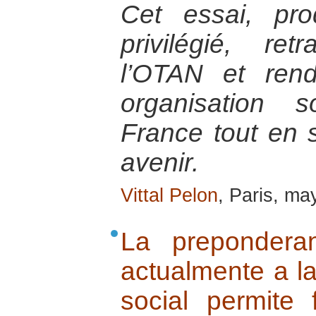
Cet essai, pr
privilégié, ret
l’OTAN et ren
organisation 
France tout en s
avenir.
Vittal Pelon
, Paris, m
La prepondera
actualmente a l
social permite 