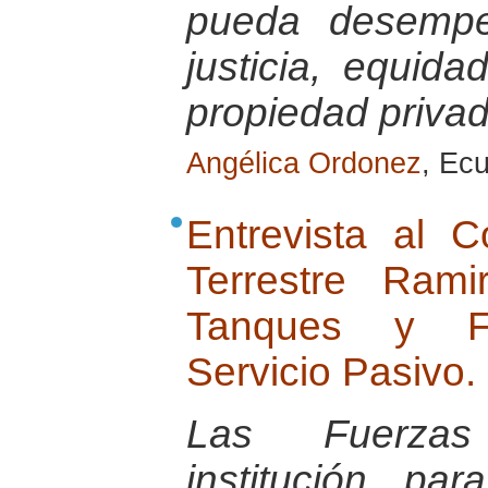
pueda desempe
justicia, equid
propiedad priva
Angélica Ordonez
, Ec
Entrevista al 
Terrestre Ram
Tanques y Fu
Servicio Pasivo.
Las Fuerza
institución pa