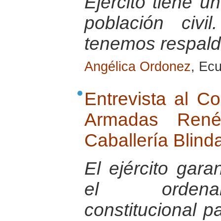
Ejército tiene u
población civ
tenemos respaldo
Angélica Ordonez
, Ec
Entrevista al C
Armadas Ren
Caballería Blind
El ejército gara
el ordenam
constitucional 