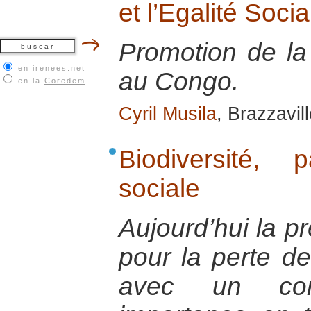
et l’Egalité Soc
Promotion de la 
en irenees.net
au Congo.
en la
Coredem
Cyril Musila
, Brazzavill
Biodiversité, 
sociale
Aujourd’hui la p
pour la perte de
avec un co