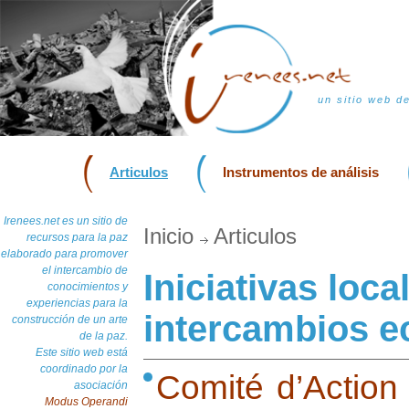
un sitio web d
Articulos
Instrumentos de análisis
Irenees.net es un sitio de
Inicio
Articulos
recursos para la paz
elaborado para promover
el intercambio de
Iniciativas loca
conocimientos y
experiencias para la
intercambios e
construcción de un arte
de la paz.
Este sitio web está
coordinado por la
Comité d’Action 
asociación
Modus Operandi