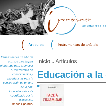
un sitio web d
Articulos
Instrumentos de análisis
Irenees.net es un sitio de
Inicio
Articulos
recursos para la paz
elaborado para promover
el intercambio de
Educación a la
conocimientos y
experiencias para la
construcción de un arte
de la paz.
Este sitio web está
coordinado por la
asociación
Modus Operandi