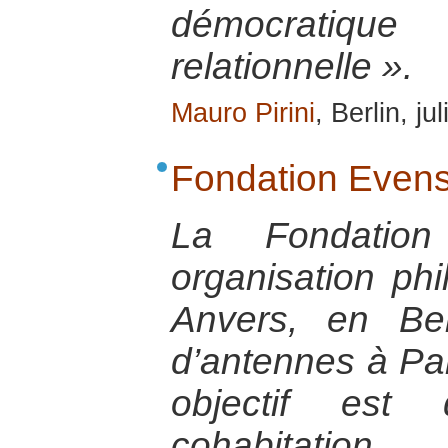
démocratiq
relationnelle ».
Mauro Pirini
, Berlin, ju
Fondation Even
La Fondatio
organisation ph
Anvers, en Bel
d’antennes à Par
objectif est
cohabitation