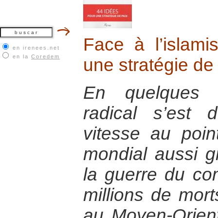
Face à l’islam
en irenees.net
en la
Coredem
une stratégie de
En quelques a
radical s’est
vitesse au poin
mondial aussi g
la guerre du co
millions de morts
au Moyen-Orient