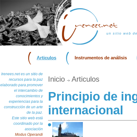
un sitio web d
Articulos
Instrumentos de análisis
Irenees.net es un sitio de
Inicio
Articulos
recursos para la paz
elaborado para promover
el intercambio de
Principio de in
conocimientos y
experiencias para la
internacional
construcción de un arte
de la paz.
Este sitio web está
coordinado por la
asociación
Modus Operandi