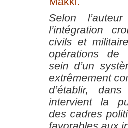
Makki.
Selon l’auteu
l’intégration c
civils et milita
opérations de 
sein d’un syst
extrêmement com
d’établir, da
intervient la p
des cadres politi
favorables aux i