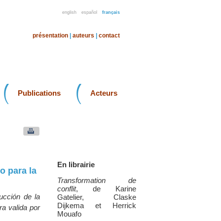
english
español
français
présentation
|
auteurs
|
contact
Publications
Acteurs
En librairie
o para la
Transformation de
conflit
, de Karine
ucción de la
Gatelier, Claske
Dijkema et Herrick
ra valida por
Mouafo