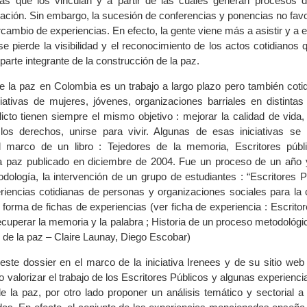
as que los vinculan y a partir de las cuales generan procesos d
ización. Sin embargo, la sucesión de conferencias y ponencias no fa
tercambio de experiencias. En efecto, la gente viene más a asistir y a
 se pierde la visibilidad y el reconocimiento de los actos cotidiano
parte integrante de la construcción de la paz.
e la paz en Colombia es un trabajo a largo plazo pero también cotid
iciativas de mujeres, jóvenes, organizaciones barriales en distinta
icto tienen siempre el mismo objetivo : mejorar la calidad de vida,
os derechos, unirse para vivir. Algunas de esas iniciativas se id
 el marco de un libro : Tejedores de la memoria, Escritores públ
la paz publicado en diciembre de 2004. Fue un proceso de un año
ología, la intervención de un grupo de estudiantes : “Escritores Pú
eriencias cotidianas de personas y organizaciones sociales para la 
 forma de fichas de experiencias (ver ficha de experiencia : Escritor
cuperar la memoria y la palabra ; Historia de un proceso metodológic
n de la paz – Claire Launay, Diego Escobar)
 este dossier en el marco de la iniciativa Irenees y de su sitio we
o valorizar el trabajo de los Escritores Públicos y algunas experienci
e la paz, por otro lado proponer un análisis temático y sectorial a 