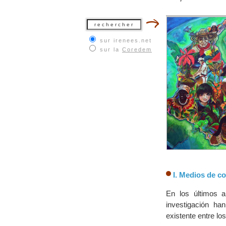
sur irenees.net
sur la
Coredem
I. Medios de c
En los últimos a
investigación ha
existente entre l