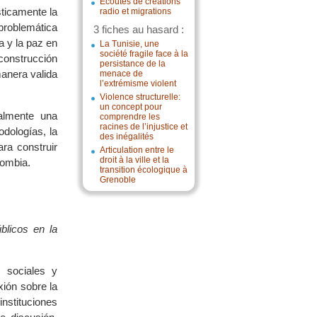
Écoutes de créations
sticamente la
radio et migrations
problemática
3 fiches au hasard :
a y la paz en
La Tunisie, une
société fragile face à la
 construcción
persistance de la
manera valida
menace de
l’extrémisme violent
Violence structurelle:
un concept pour
almente una
comprendre les
racines de l’injustice et
odologías, la
des inégalités
ra construir
Articulation entre le
droit à la ville et la
lombia.
transition écologique à
Grenoble
úblicos en la
 sociales y
xión sobre la
nstituciones