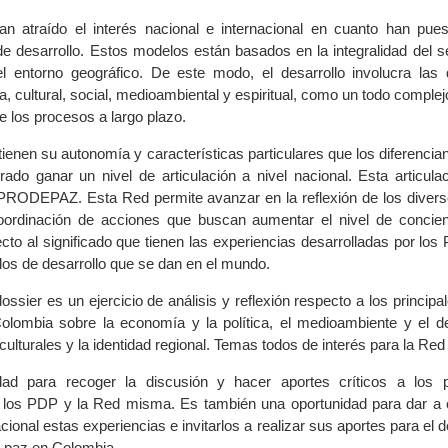
an atraído el interés nacional e internacional en cuanto han pue
 desarrollo. Estos modelos están basados en la integralidad del 
el entorno geográfico. De este modo, el desarrollo involucra las
a, cultural, social, medioambiental y espiritual, como un todo comple
e los procesos a largo plazo.
ienen su autonomía y características particulares que los diferencia
grado ganar un nivel de articulación a nivel nacional. Esta articul
PRODEPAZ. Esta Red permite avanzar en la reflexión de los diver
coordinación de acciones que buscan aumentar el nivel de concien
cto al significado que tienen las experiencias desarrolladas por los
los de desarrollo que se dan en el mundo.
ssier es un ejercicio de análisis y reflexión respecto a los princip
olombia sobre la economía y la política, el medioambiente y el des
ulturales y la identidad regional. Temas todos de interés para la Re
dad para recoger la discusión y hacer aportes críticos a los 
e los PDP y la Red misma. Es también una oportunidad para dar a 
ional estas experiencias e invitarlos a realizar sus aportes para el de
a paz en Colombia.