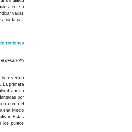
una multitud
iales en su
ndicar varias
s por la paz
de regiones
el desarrollo
 han venido
a. La primera
olombiano) a
elantadas por
cido como el
alena Medio
olívar. Estas
s los puntos