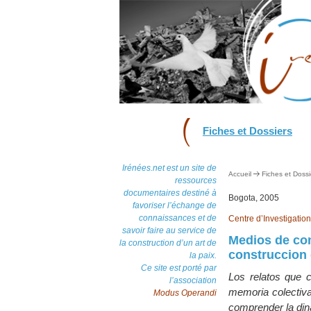
Fiches et Dossiers
Irénées.net est un site de
Accueil
Fiches et Dossi
ressources
documentaires destiné à
Bogota, 2005
favoriser l’échange de
connaissances et de
Centre d’Investigatio
savoir faire au service de
Medios de com
la construction d’un art de
construccion 
la paix.
Ce site est porté par
Los relatos que c
l’association
memoria colectiva
Modus Operandi
comprender la din