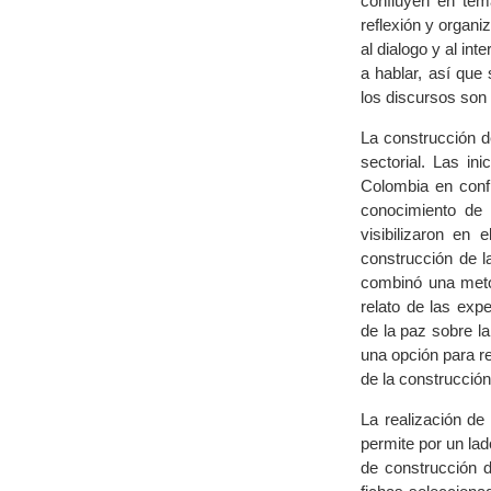
confluyen en tem
reflexión y organ
al dialogo y al in
a hablar, así que
los discursos son 
La construcción d
sectorial. Las in
Colombia en confl
conocimiento de l
visibilizaron en
construcción de 
combinó una metod
relato de las exp
de la paz sobre la
una opción para re
de la construcció
La realización de
permite por un lad
de construcción d