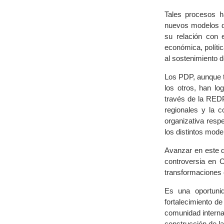
Tales procesos h
nuevos modelos de
su relación con 
económica, polític
al sostenimiento d
Los PDP, aunque t
los otros, han lo
través de la RED
regionales y la 
organizativa respe
los distintos mode
Avanzar en este do
controversia en C
transformaciones c
Es una oportuni
fortalecimiento d
comunidad internac
construcción de l