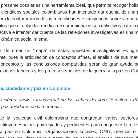
 presente dossier es una herramienta ideal, que permite recoger holí
ientíficos sociales colombianos han intentado dar cuenta de una 
para la conformación de las mentalidades e imaginarios sobre la guerr
atos que circulan los medios de comunicación son definitivos para la
ctiva e intentar dar cuenta de las reflexiones investigativas es una 
 dinámica social misma.
a de crear un “mapa” de estas apuestas investigativas es igu
te, pues la articulación de conceptos afines, el análisis de sus met
 conceptos y las conclusiones compartidas serán de gran ayuda pa
flexiones teóricas y los procesos sociales de la guerra y la paz en Co
ana, ciudadania y paz en Colombia
lección y análisis transversal de las fichas del libro “Escritores P
 paz, tejedores de la memoria”.
de la sociedad civil colombiana que congregan varios sectores
tituyen espacios privilegiados y pertinentes para enriquecer la refle
la paz en Colombia. Organizaciones sociales, ONG, gremios e i