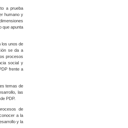
sto a prueba
ser humano y
 dimensiones
jo que apunta
n los unos de
ación se da a
sos procesos
cia social y
 PDP frente a
ales temas de
arrollo, las
d de PDP.
procesos de
conocer a la
sarrollo y la