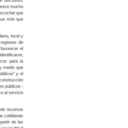
e discusión,
vorece mucho
 escuchar que
s que más que
iano, local y
s regiones de
 favorecer el
entificaron,
icos para la
 y medio que
blicos” y el
construcción
es públicos :
o al servicio
b de recursos
as cotidianas
partir de las