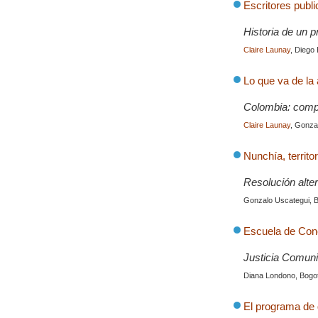
Escritores publi
Historia de un p
Claire Launay
, Diego
Lo que va de la 
Colombia: compr
Claire Launay
, Gonza
Nunchía, territo
Resolución alter
Gonzalo Uscategui, B
Escuela de Conc
Justicia Comuni
Diana Londono, Bogot
El programa de 