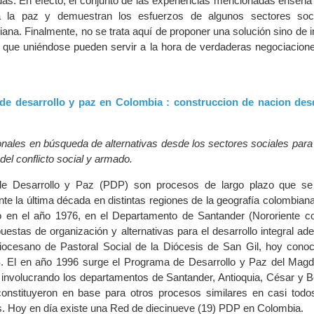
das. En efecto, el conjunto de las experiencias mencionadas enseña 
 la paz y demuestran los esfuerzos de algunos sectores soc
iana. Finalmente, no se trata aquí de proponer una solución sino de i
 que uniéndose pueden servir a la hora de verdaderas negociacione
 de desarrollo y paz en Colombia : construccion de nacion des
onales en búsqueda de alternativas desde los sectores sociales para 
del conflicto social y armado.
e Desarrollo y Paz (PDP) son procesos de largo plazo que se
nte la última década en distintas regiones de la geografía colombian
ió en el año 1976, en el Departamento de Santander (Nororiente c
uestas de organización y alternativas para el desarrollo integral ad
Diocesano de Pastoral Social de la Diócesis de San Gil, hoy cono
El en año 1996 surge el Programa de Desarrollo y Paz del Magd
, involucrando los departamentos de Santander, Antioquia, César y B
constituyeron en base para otros procesos similares en casi todo
ís. Hoy en día existe una Red de diecinueve (19) PDP en Colombia.