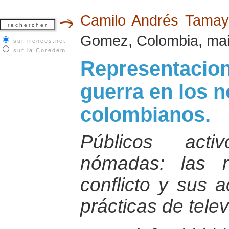
Camilo Andrés Tama
Gomez, Colombia, ma
sur irenees.net
sur la
Coredem
Representacione
guerra en los n
colombianos.
Públicos acti
nómadas: las r
conflicto y sus a
prácticas de telev