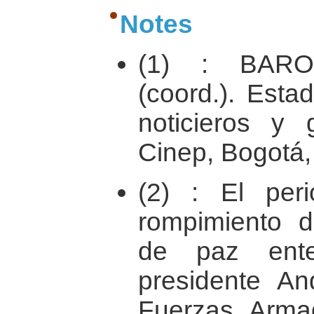
Notes
(1) : BARO
(coord.). Esta
noticieros y
Cinep, Bogotá,
(2) : El per
rompimiento d
de paz ente
presidente An
Fuerzas Armad