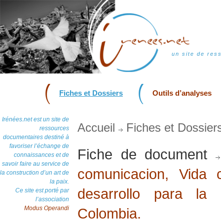
un site de res
Fiches et Dossiers
Outils d’analyses
Irénées.net est un site de
Accueil
Fiches et Dossier
ressources
documentaires destiné à
favoriser l’échange de
Fiche de document
connaissances et de
savoir faire au service de
comunicacion, Vida 
la construction d’un art de
la paix.
desarrollo para la
Ce site est porté par
l’association
Modus Operandi
Colombia.