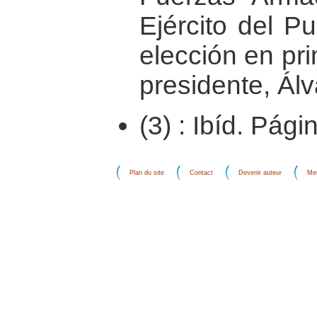
Ejército del P
elección en pri
presidente, Álv
(3) : Ibíd. Pági
Plan du site
Contact
Devenir auteur
Men