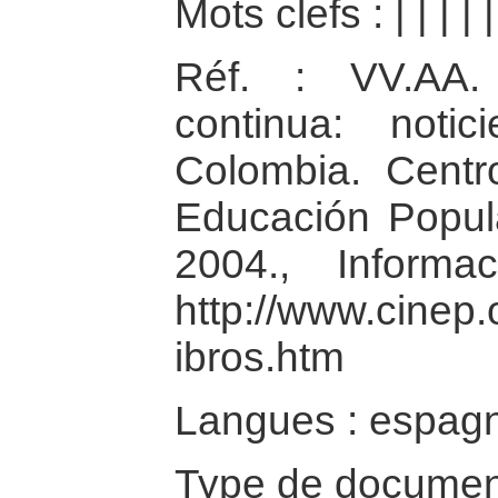
Mots clefs :
|
|
|
|
Réf. : VV.AA.
continua: noti
Colombia. Centr
Educación Popul
2004., Informa
http://www.cinep.
ibros.htm
Langues : espag
Type de documen