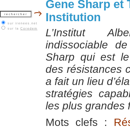
Gene Sharp et T
Institution
sur irenees.net
sur la
Coredem
L’Institut Al
indissociable d
Sharp qui est l
des résistances c
a fait un lieu d’é
stratégies capab
les plus grandes f
Mots clefs :
Rés