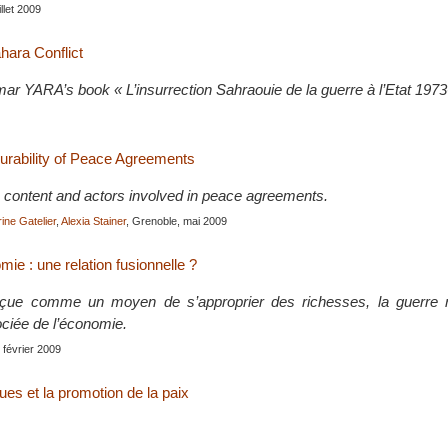
uillet 2009
ara Conflict
mar YARA’s book « L’insurrection Sahraouie de la guerre à l’Etat 1973
urability of Peace Agreements
, content and actors involved in peace agreements.
ine Gatelier
,
Alexia Stainer
, Grenoble, mai 2009
ie : une relation fusionnelle ?
ue comme un moyen de s’approprier des richesses, la guerre n
ociée de l’économie.
, février 2009
es et la promotion de la paix