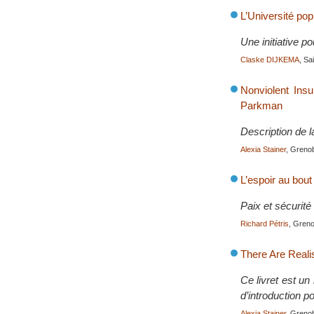
L’Université po
Une initiative 
Claske DIJKEMA
, Sa
Nonviolent Insu
Parkman
Description de l
Alexia Stainer
, Grenob
L’espoir au bou
Paix et sécurit
Richard Pétris
, Greno
There Are Reali
Ce livret est u
d’introduction 
Alexia Stainer
, Grenob