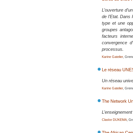
L’ouverture d’u
de l’Etat. Dans 
type et une opp
groupes antagon
facteurs inter
convergence d’
processus.
Karine Gatelier
, Gren
Le réseau UNES
Un réseau univer
Karine Gatelier
, Gren
The Network Un
L’enseignement e
Claske DIJKEMA
, Gr
The African Cen