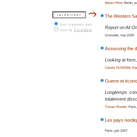
Mauro Pirini
, Berlin, j
The Western Sah
sur irenees.net
Report on Ali O
sur la
Coredem
Grenoble, mai 2009
Assessing the d
Looking at form
Claske DIJKEMA
,
Kar
Guerre et économ
Longtemps conç
totalement diss
Tristan Routier
, Paris
Les pays nordiqu
Paris, juin 2007