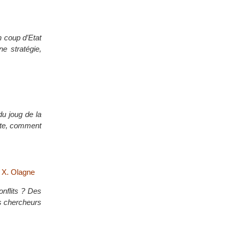
n coup d’Etat
e stratégie,
du joug de la
ente, comment
t X. Olagne
onflits ? Des
es chercheurs