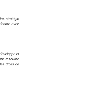
re, stratégie
onfondre avec
- développe et
pour résoudre
des droits de