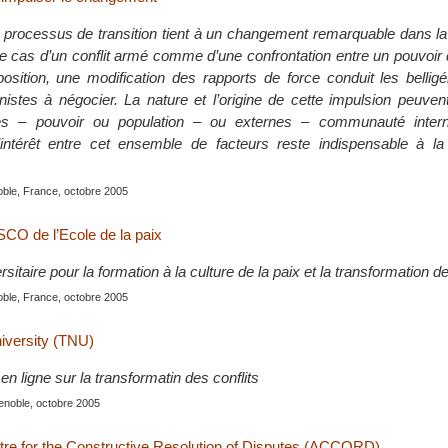
n processus de transition tient à un changement remarquable dans la 
le cas d’un conflit armé comme d’une confrontation entre un pouvoir d
osition, une modification des rapports de force conduit les bellig
istes à négocier. La nature et l’origine de cette impulsion peuven
nes – pouvoir ou population – ou externes – communauté intern
intérêt entre cet ensemble de facteurs reste indispensable à la
oble, France, octobre 2005
CO de l’Ecole de la paix
sitaire pour la formation à la culture de la paix et la transformation de
oble, France, octobre 2005
iversity (TNU)
n ligne sur la transformatin des conflits
enoble, octobre 2005
tre for the Constructive Resolution of Disputes (ACCORD)