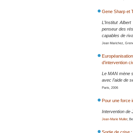
Gene Sharp et Th
L’Institut Albe
penseur des rési
capables de riva
Jean Marichez, Gren
Européanisatio
d’intervention ci
Le MAN mène sa 
avec l’aide de 
Paris, 2006
Pour une force in
Intervention de
Jean-Marie Muller
, B
Sortie de crise 