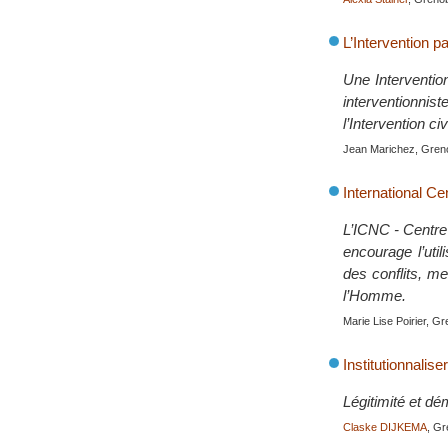
L’Intervention pa
Une Intervention
interventionnis
l’Intervention c
Jean Marichez, Grenob
International Ce
L’ICNC - Centre 
encourage l’util
des conflits, m
l’Homme.
Marie Lise Poirier, Gre
Institutionnalise
Légitimité et dé
Claske DIJKEMA
, Gr