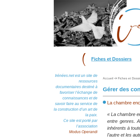
Fiches et Dossiers
Irénées.net est un site de
Accueil
Fiches et Dossi
ressources
documentaires destiné à
Gérer des conf
favoriser l’échange de
connaissances et de
La chambre enc
savoir faire au service de
la construction d’un art de
« La chambre en
la paix.
Ce site est porté par
entre genres. A
l’association
inhérents à toute
Modus Operandi
l’autre et les aut