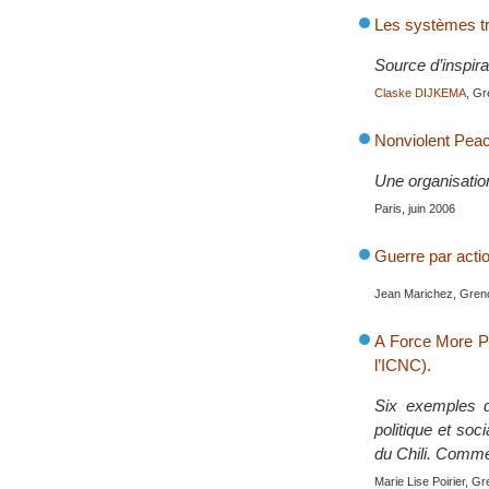
Les systèmes tra
Source d’inspira
Claske DIJKEMA
, Gr
Nonviolent Pea
Une organisation
Paris, juin 2006
Guerre par actio
Jean Marichez, Gren
A Force More Po
l’ICNC).
Six exemples d
politique et soc
du Chili. Commen
Marie Lise Poirier, G