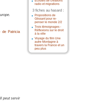
Écoutes de créations
radio et migrations
3 fiches au hasard :
Europe.
Propositions de
Glissant pour re-
penser le monde 2/2
Trois témoignages -
Réflexions sur le droit
- de Patricia
à la ville
Voyage du film Une
autre Montagne à
travers la France et un
peu plus
l peut servir