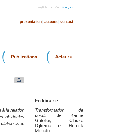
english
español
français
présentation
|
auteurs
|
contact
Publications
Acteurs
En librairie
à la relation
Transformation de
conflit
, de Karine
les obstacles
Gatelier, Claske
 relation avec
Dijkema et Herrick
Mouafo