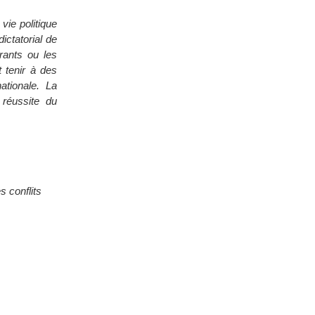
vie politique
ictatorial de
érants ou les
t tenir à des
ationale. La
 réussite du
s conflits