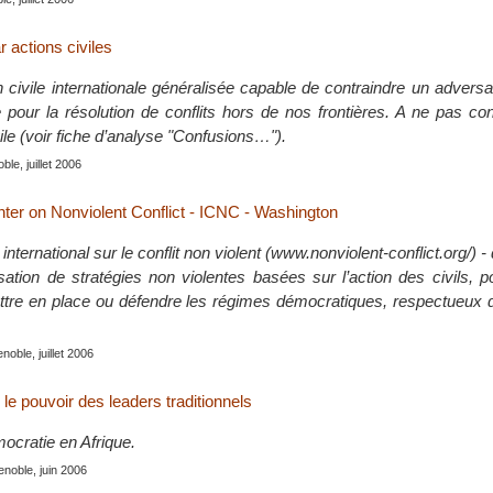
r actions civiles
 civile internationale généralisée capable de contraindre un adversai
te pour la résolution de conflits hors de nos frontières. A ne pas c
ivile (voir fiche d’analyse "Confusions…").
le, juillet 2006
nter on Nonviolent Conflict - ICNC - Washington
international sur le conflit non violent (www.nonviolent-conflict.org/) 
isation de stratégies non violentes basées sur l’action des civils, 
ettre en place ou défendre les régimes démocratiques, respectueux 
noble, juillet 2006
r le pouvoir des leaders traditionnels
mocratie en Afrique.
enoble, juin 2006