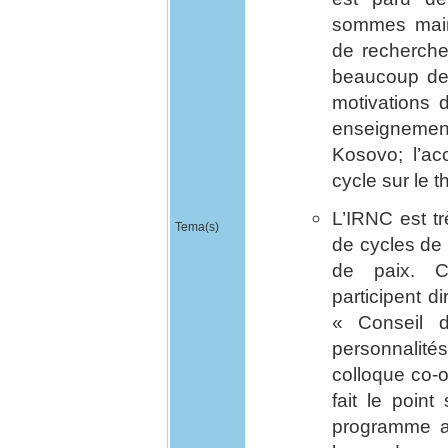
sommes mai
de recherche
beaucoup de c
motivations 
enseigneme
Kosovo; l’a
cycle sur le 
L’IRNC est tr
Tema(s)
de cycles de 
de paix. 
participent d
« Conseil d
personnalit
colloque co-o
fait le poi
programme ac