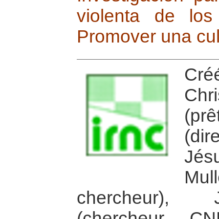
violenta de los
Promover una cul
Cr
Ch
(prê
(dir
Jés
Mul
chercheur), 
(chercheur CN