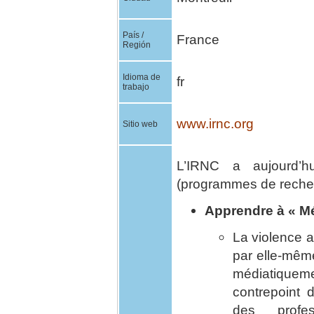
País /
France
Región
Idioma de
fr
trabajo
www.irnc.org
Sitio web
L’IRNC a aujourd’hu
(programmes de reche
Apprendre à « Mé
La violence at
par elle-même
médiatiquem
contrepoint 
des profe