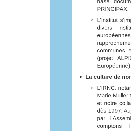
base documen
PRINCIPAX.
L’Institut s’
divers inst
européen
rapprochem
communes en
(projet AL
Européenne)
La culture de no
L’IRNC, nota
Marie Muller 
et notre col
dès 1997. Auj
par l’Asse
comptons 