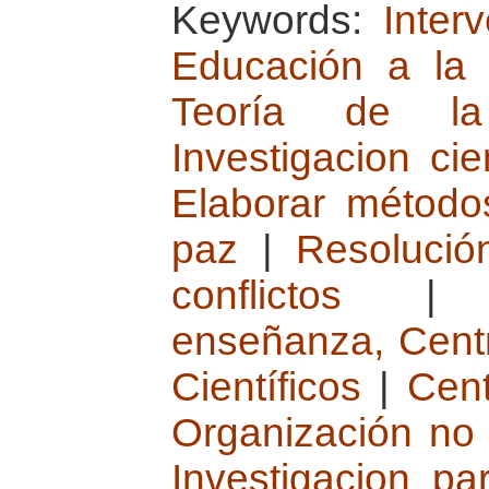
Keywords:
Inter
Educación a la 
Teoría de la
Investigacion cie
Elaborar método
paz
|
Resolució
conflictos
enseñanza, Centr
Científicos
|
Cent
Organización no 
Investigacion pa