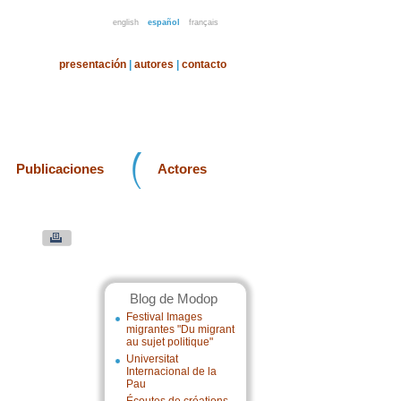
english
español
français
presentación
|
autores
|
contacto
Publicaciones
Actores
Blog de Modop
Festival Images
migrantes "Du migrant
au sujet politique"
Universitat
Internacional de la
Pau