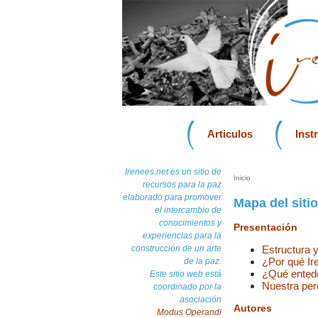
Articulos
Inst
Irenees.net es un sitio de
Inicio
recursos para la paz
elaborado para promover
Mapa del sitio
el intercambio de
conocimientos y
Presentación
experiencias para la
construcción de un arte
Estructura 
¿Por qué Ir
de la paz.
¿Qué entede
Este sitio web está
Nuestra per
coordinado por la
asociación
Autores
Modus Operandi