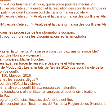
entrale.
 : « Autoritarisme en Afrique, quelle place pour les médias ? »
 : école d’été sur la gestion et la résolution des conflits en Afrique c
icipatif « Le conflit comme outil de transformation sociale ».
 : école d’été sur l’« Analyse et la transformation des conflits en Afr
4 : école d’été sur l’« Analyse et la transformation des conflits en Af
 dans les processus de transformations sociales.
 : pour comprendre les discriminations et l’islamophobie.
Paz en la tormenta. Atreverse a construir paz: misión imposible?
ur dire Non à la violence !
s Frontières, Michel Foucher.
en face : renforcer le lien entre Université et Villeneuve.
 de Modop #2 : Les attentats de l’année 2015 vus sous l’angle de la
on de conflit.
° 190, Mai-Juin 2016
ine : les espoirs déçus ?
ur dire NON à la violence !
ri : analyse du conflit lié aux ressources naturelles
he foundations of the State, an analysis of post-crisis situations
de Paz
ografía y Ciencias Sociales de América del Sur.
odio, construir paz. Testimonios de Paz de la Región de los Grandes 