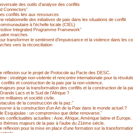
sversale des outils d’analyse des conflits
nd Connectors"
des conflits liés aux ressources
 relationnelle des initiatives de paix dans les situations de conflit
rcommunautaire à l’échelle locale (CIEL)
ensitive Integrated Programme Framework"
quatre marches
ur transformer le sentiment d’impuissance et la violence dans les con
ches vers la réconciliation
e réflexion sur le projet de Protocole au Pacte des DESC.
ine : stratégie non-violente et rencontre internationale pour la résolutio
conflits et construction de la paix par la non-violence.
majeurs pour la transformation des conflits et la construction de la pa
Grands Lacs et le Sud de l’Afrique ?
e militaires et société civile.
taculos de la construcción de la paz."
vrer à la construction d’un Art de la Paix dans le monde actuel ?
de Esquipulas : un compromiso que debe renovarse."
 conflictualités actuelles : Asie, Afrique, Amérique latine et Europe.
s thèmes majeurs de la paix à l’aube du 21ème siècle.
 réflexion pour la mise en place d’une formation sur la transformation