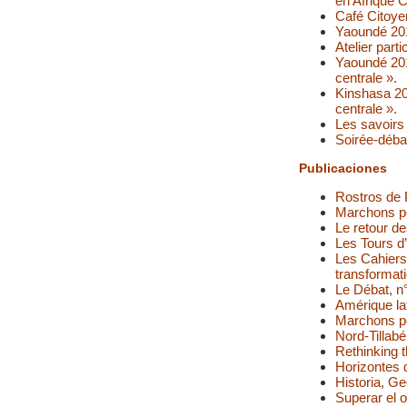
en Afrique C
Café Citoyen
Yaoundé 2013
Atelier part
Yaoundé 2014
centrale ».
Kinshasa 201
centrale ».
Les savoirs
Soirée-débat
Publicaciones
Rostros de 
Marchons po
Le retour de
Les Tours d’
Les Cahiers
transformati
Le Débat, n
Amérique lat
Marchons po
Nord-Tillabé
Rethinking t
Horizontes 
Historia, Ge
Superar el 