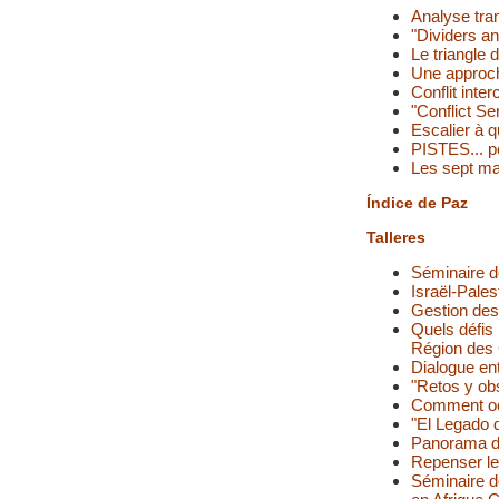
Analyse tran
"Dividers a
Le triangle 
Une approche
Conflit inte
"Conflict S
Escalier à 
PISTES... po
Les sept mar
Índice de Paz
Talleres
Séminaire d
Israël-Palest
Gestion des 
Quels défis 
Région des 
Dialogue entr
"Retos y obs
Comment oeu
"El Legado 
Panorama des
Repenser le
Séminaire de