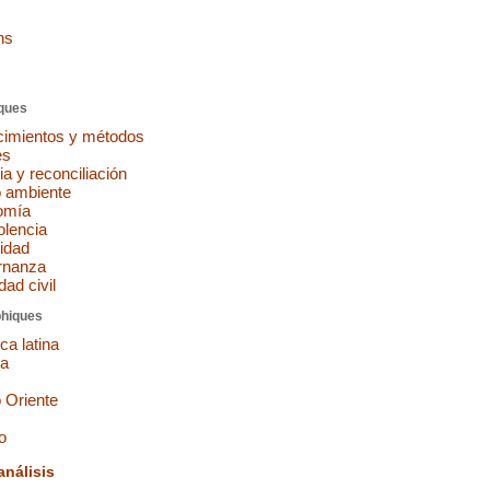
ns
ques
imientos y métodos
es
ia y reconciliación
 ambiente
omía
olencia
idad
rnanza
ad civil
hiques
ca latina
pa
 Oriente
o
análisis