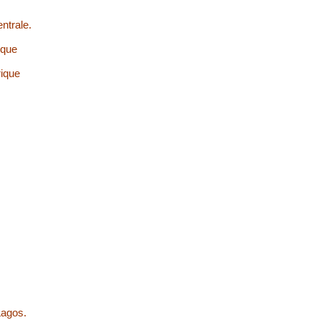
entrale.
ique
rique
Lagos.