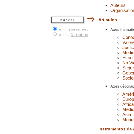
Auteurs
Organisatio
Articulos
en irenees.net
Axes thémati
en la
Coredem
Conoc
Valor
Justic
Medio
Econ
No Vi
Segur
Gobe
Socied
Axes géograp
Améri
Euro
Africa
Medio
Asia
Mund
Instrumentos de 