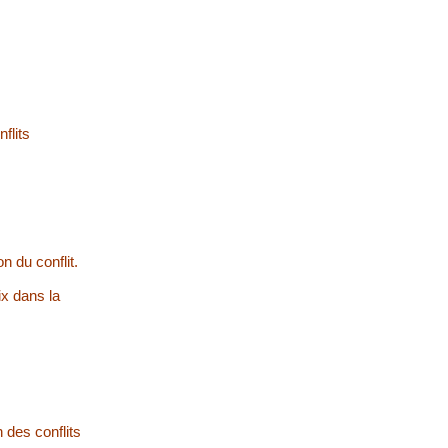
flits
n du conflit.
ix dans la
 des conflits