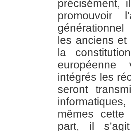
précisément, i
promouvoir l’
générationnel 
les anciens et
la constitutio
européenne v
intégrés les ré
seront trans
informatiques
mêmes cette b
part, il s’ag