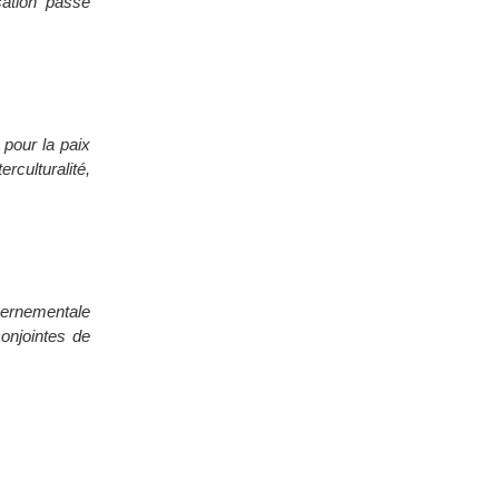
sation passe
pour la paix
culturalité,
vernementale
conjointes de