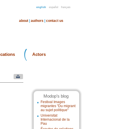
english
español
français
about
|
authors
|
contact us
ications
Actors
Modop’s blog
Festival Images
migrantes "Du migrant
au sujet politique"
Universitat
Internacional de la
Pau