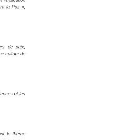
ra la Paz »,
rs de paix,
ne culture de
tences et les
ont le thème