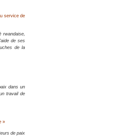
au service de
té rwandaise,
l’aide de ses
couches de la
paix dans un
un travail de
e »
teurs de paix