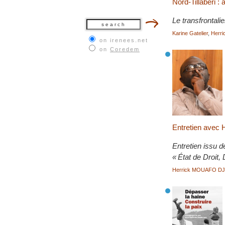
Nord-Tillabéri :
Le transfrontalie
Karine Gatelier
,
Herr
on irenees.net
on
Coredem
Entretien avec 
Entretien issu d
« État de Droit,
Herrick MOUAFO D