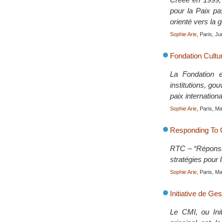
pour la Paix pa
orienté vers la g
Sophie Arie
, Paris, J
Fondation Cultu
La Fondation e
institutions, go
paix internationa
Sophie Arie
, Paris, M
Responding To C
RTC – “Réponse 
stratégies pour l
Sophie Arie
, Paris, M
Initiative de Ges
Le CMI, ou Ini