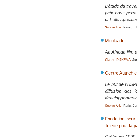
L’étude du trava
paix nous perm
est-elle spécifiq
Sophie Arie
, Paris, J
Moolaadé
An African film 
Claske DIJKEMA
, Ju
Centre Autrichie
Le but de l’ASPR
diffusion des 
développementau
Sophie Arie
, Paris, J
Fondation pour 
Tolède pour la pa
Créée en 1999, 