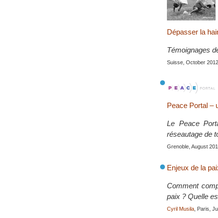
Dépasser la hain
Témoignages de
Suisse, October 201
Peace Portal – 
Le Peace Portal
réseautage de to
Grenoble, August 20
Enjeux de la pai
Comment compren
paix ? Quelle est
Cyril Musila
, Paris, J