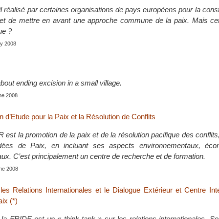
il réalisé par certaines organisations de pays européens pour la const
et de mettre en avant une approche commune de la paix. Mais ce
ue ?
uly 2008
about ending excision in a small village.
ne 2008
n d’Etude pour la Paix et la Résolution de Conflits
 est la promotion de la paix et de la résolution pacifique des conflits,
idées de Paix, en incluant ses aspects environnementaux, éco
x. C’est principalement un centre de recherche et de formation.
une 2008
les Relations Internationales et le Dialogue Extérieur et Centre Int
ix (*)
la FRIDE est un « think tank » sur les relations internationales. So