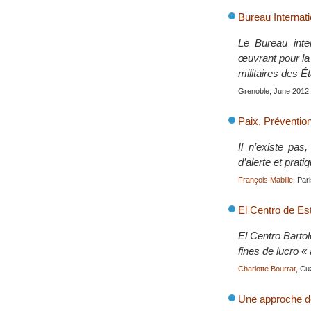
Bureau Internati
Le Bureau inte
œuvrant pour la
militaires des Ét
Grenoble, June 2012
Paix, Prévention
Il n’existe pas
d’alerte et prati
François Mabille
, Par
El Centro de Es
El Centro Barto
fines de lucro 
Charlotte Bourrat
, Cu
Une approche de