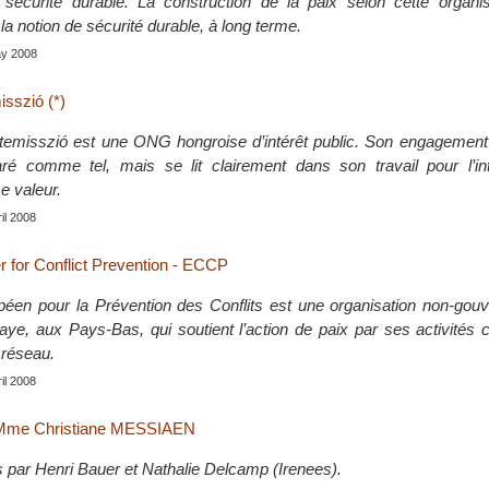
a sécurité durable. La construction de la paix selon cette organi
la notion de sécurité durable, à long terme.
ay 2008
isszió (*)
temisszió est une ONG hongroise d’intérêt public. Son engagement 
ré comme tel, mais se lit clairement dans son travail pour l’inter
 valeur.
ril 2008
 for Conflict Prevention - ECCP
éen pour la Prévention des Conflits est une organisation non-gou
aye, aux Pays-Bas, qui soutient l’action de paix par ses activités 
 réseau.
ril 2008
 Mme Christiane MESSIAEN
s par Henri Bauer et Nathalie Delcamp (Irenees).