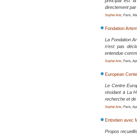
principal est l
directement par 
Sophie Arie
, Paris, M
Fondation Artem
La Fondation Ar
n’est pas décla
entendue comme
Sophie Arie
, Paris, Ap
European Center
Le Centre Europ
résidant à La H
recherche et de
Sophie Arie
, Paris, Ap
Entretien avec
Propos recueilli