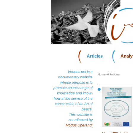
Articles
Analyt
Irenees.net is a
Home
Articles
documentary website
whose purpose is to
promote an exchange of
knowledge and know-
how at the service of the
construction of an Art of
peace.
This website is
coordinated by
Modus Operandi