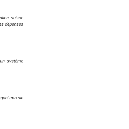
ation suisse
 les dépenses
 d’un système
rganismo sin