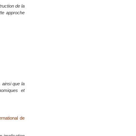
ruction de la
tte approche
 ainsi que la
nomiques et
ernational de
n implication