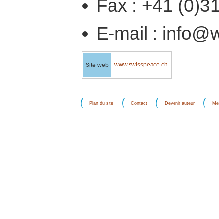
Fax : +41 (0)3
E-mail : info@
www.swisspeace.ch
Site web
Plan du site
Contact
Devenir auteur
Men