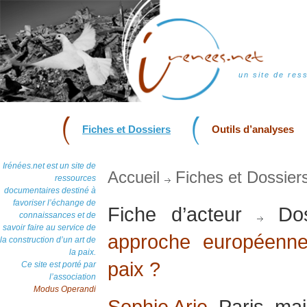
un site de res
Fiches et Dossiers
Outils d’analyses
Irénées.net est un site de
Accueil
Fiches et Dossier
ressources
documentaires destiné à
favoriser l’échange de
Fiche d’acteur
Dos
connaissances et de
savoir faire au service de
approche européenne
la construction d’un art de
la paix.
paix ?
Ce site est porté par
l’association
Modus Operandi
Sophie Arie
, Paris, ma