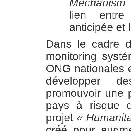
Mechanism
lien entre 
anticipée et 
Dans le cadre 
monitoring systé
ONG nationales et
développer de
promouvoir une p
pays à risque de
projet
« Humanita
créé pour augme