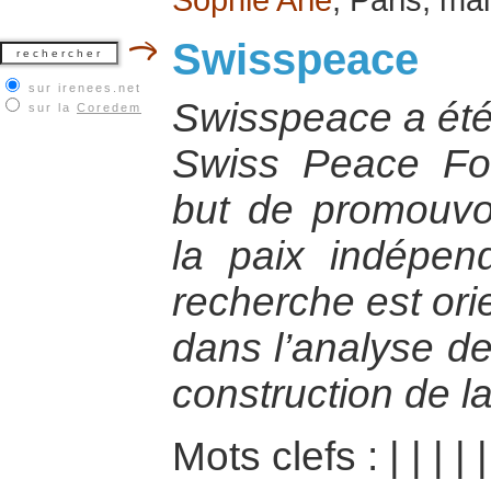
Swisspeace
sur irenees.net
Swisspeace a été
sur la
Coredem
Swiss Peace Fou
but de promouvo
la paix indépen
recherche est ori
dans l’analyse des
construction de la
Mots clefs :
|
|
|
|