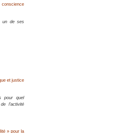
s conscience
e un de ses
ue et justice
s pour quel
 l’activité
ité » pour la