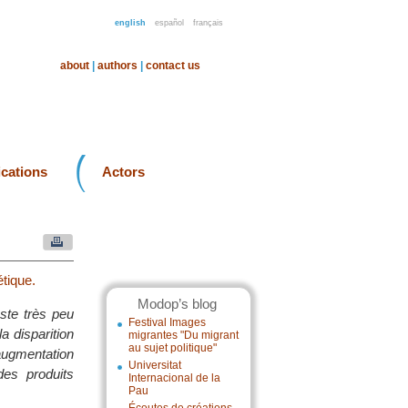
english
español
français
about
|
authors
|
contact us
ications
Actors
étique.
Modop’s blog
este très peu
Festival Images
a disparition
migrantes "Du migrant
au sujet politique"
ugmentation
Universitat
des produits
Internacional de la
Pau