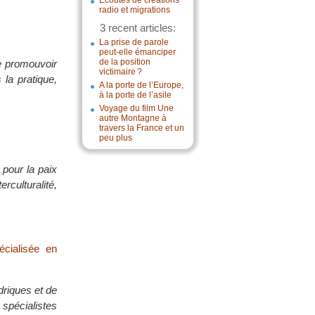
Écoutes de créations
radio et migrations
3 recent articles:
La prise de parole
peut-elle émanciper
de la position
e promouvoir
victimaire ?
la pratique,
A la porte de l’Europe,
à la porte de l’asile
Voyage du film Une
autre Montagne à
travers la France et un
peu plus
pour la paix
culturalité,
écialisée en
driques et de
 spécialistes