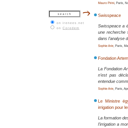
Mauro Pirini
, Paris, 
Swisspeace
on irenees.net
Swisspeace a é
on
Coredem
une recherche s
dans l’analyse de
Sophie Arie
, Paris, M
Fondation Artem
La Fondation Ar
n’est pas décla
entendue comme
Sophie Arie
, Paris, Ap
Le Ministre égy
irrigation pour l
La formation des
l’irrigation a m