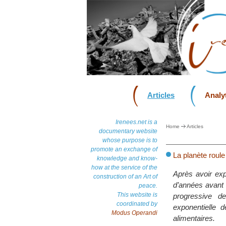
Articles
Analyt
Irenees.net is a
Home
Articles
documentary website
whose purpose is to
promote an exchange of
La planète roule
knowledge and know-
how at the service of the
Après avoir expl
construction of an Art of
d’années avant 
peace.
This website is
progressive d
coordinated by
exponentielle 
Modus Operandi
alimentaires.