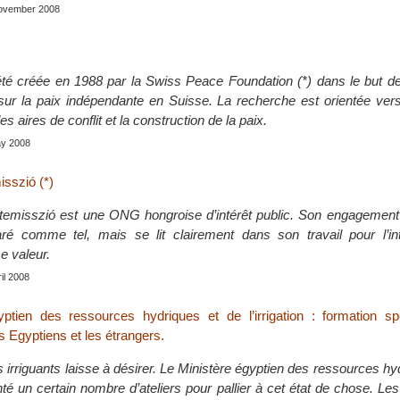
November 2008
té créée en 1988 par la Swiss Peace Foundation (*) dans le but d
ur la paix indépendante en Suisse. La recherche est orientée vers 
s aires de conflit et la construction de la paix.
ay 2008
isszió (*)
temisszió est une ONG hongroise d’intérêt public. Son engagement 
ré comme tel, mais se lit clairement dans son travail pour l’inter
 valeur.
ril 2008
ptien des ressources hydriques et de l’irrigation : formation sp
es Egyptiens et les étrangers.
 irriguants laisse à désirer. Le Ministère égyptien des ressources hy
onté un certain nombre d’ateliers pour pallier à cet état de chose. Les