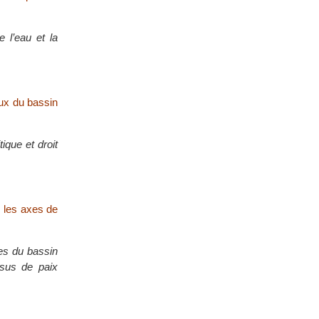
e l’eau et la
aux du bassin
ique et droit
 les axes de
es du bassin
ssus de paix