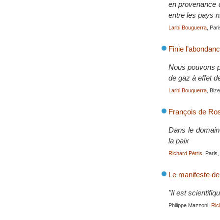
en provenance d
entre les pays n
Larbi Bouguerra
, Par
Finie l’abondan
Nous pouvons pré
de gaz à effet d
Larbi Bouguerra
, Biz
François de Ro
Dans le domaine 
la paix
Richard Pétris
, Paris
Le manifeste de 
"Il est scientifi
Philippe Mazzoni,
Ric