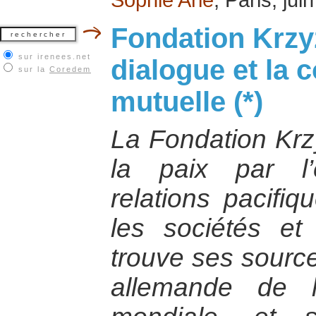
Fondation Krzy
sur irenees.net
dialogue et la
sur la
Coredem
mutuelle (*)
La Fondation Kr
la paix par l
relations pacifiq
les sociétés et
trouve ses sourc
allemande de 