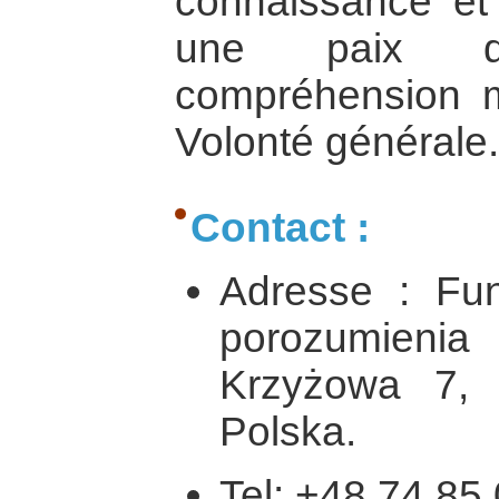
connaissance et
une paix da
compréhension m
Volonté générale.
Contact :
Adresse : Fu
porozumieni
Krzyżowa 7, 
Polska.
Tel: +48 74 85