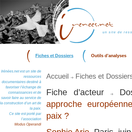
un site de res
Fiches et Dossiers
Outils d’analyses
Irénées.net est un site de
Accueil
Fiches et Dossier
ressources
documentaires destiné à
favoriser l’échange de
Fiche d’acteur
Dos
connaissances et de
savoir faire au service de
approche européenne
la construction d’un art de
la paix.
paix ?
Ce site est porté par
l’association
Modus Operandi
Sophie Arie
, Paris, jui