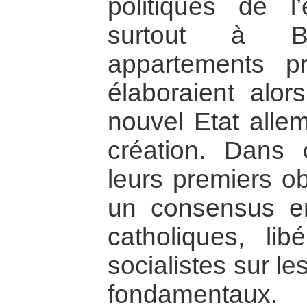
politiques de l
surtout à B
appartements p
élaboraient alo
nouvel Etat allem
création. Dans c
leurs premiers ob
un consensus en
catholiques, lib
socialistes sur l
fondamentaux.