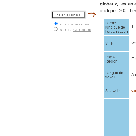
globaux, les enj
quelques 200 che
Forme
sur irenees.net
Th
juridique de
sur la
Coredem
l’organisation
Wa
Ville
Pays /
Et
Région
Langue de
An
travail
cs
Site web