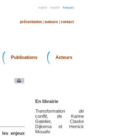
english
español
français
présentation
|
auteurs
|
contact
Publications
Acteurs
En librairie
Transformation de
conflit
, de Karine
Gatelier, Claske
Dijkema et Herrick
Mouafo
 :
les enjeux