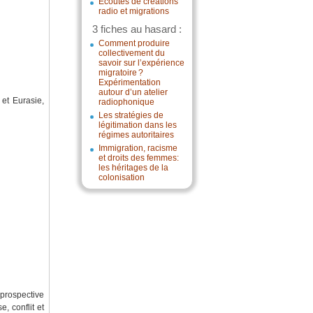
Écoutes de créations
radio et migrations
3 fiches au hasard :
Comment produire
collectivement du
savoir sur l’expérience
migratoire ?
Expérimentation
autour d’un atelier
 et Eurasie,
radiophonique
Les stratégies de
légitimation dans les
régimes autoritaires
Immigration, racisme
et droits des femmes:
les héritages de la
colonisation
 prospective
, conflit et