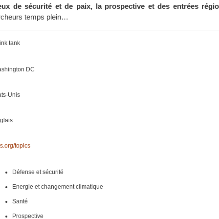
eux de sécurité et de paix, la prospective et des entrées régio
rcheurs temps plein…
ink tank
shington DC
ats-Unis
glais
is.org/topics
Défense et sécurité
Energie et changement climatique
Santé
Prospective