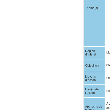
Thème(s)
Région
Mo
d’intérêt
El
Objectif(s)
Moyens
Et
d’action
Lieu(x) de
Et
l’action
Ap
Approche de
de