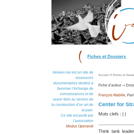
Fiches et Dossiers
Irénées.net est un site de
Accueil
Fiches et Dossi
ressources
documentaires destiné à
Fiche d’acteur
Dossi
favoriser l’échange de
connaissances et de
François Mabille
, Par
savoir faire au service de
Center for Str
la construction d’un art de
la paix.
Mots clefs :
|
|
Ce site est porté par
l’association
Modus Operandi
Think tank leader