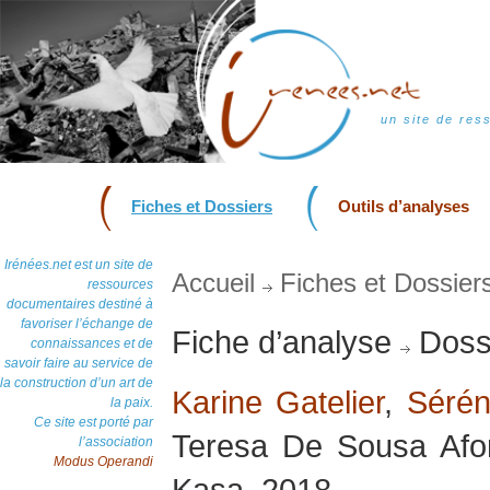
un site de res
Fiches et Dossiers
Outils d’analyses
Irénées.net est un site de
Accueil
Fiches et Dossier
ressources
documentaires destiné à
favoriser l’échange de
Fiche d’analyse
Dossi
connaissances et de
savoir faire au service de
la construction d’un art de
Karine Gatelier
,
Sérén
la paix.
Ce site est porté par
Teresa De Sousa Afon
l’association
Modus Operandi
Kasa, 2018