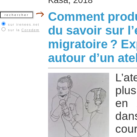
Comment produi
sur irenees.net
du savoir sur l
sur la
Coredem
migratoire ? E
autour d’un ate
L’at
plus
en 
dan
cou